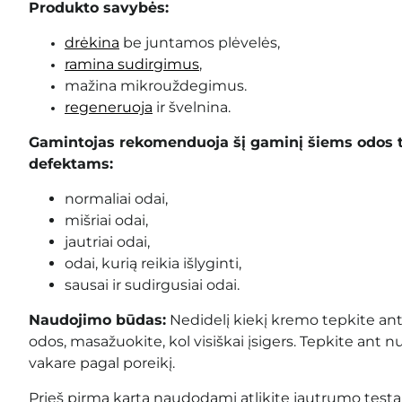
Produkto savybės:
drėkina
be juntamos plėvelės,
ramina sudirgimus
,
mažina mikrouždegimus.
regeneruoja
ir švelnina.
Gamintojas rekomenduoja šį gaminį šiems odos 
defektams:
normaliai odai,
mišriai odai,
jautriai odai,
odai, kurią reikia išlyginti,
sausai ir sudirgusiai odai.
Naudojimo būdas:
Nedidelį kiekį kremo tepkite ant 
odos, masažuokite, kol visiškai įsigers. Tepkite ant nu
vakare pagal poreikį
.
Prieš pirmą kartą naudodami atlikite jautrumo testą