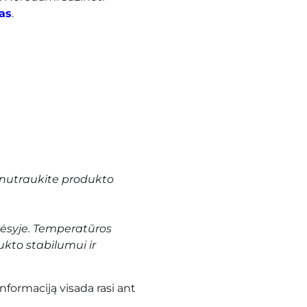
as
.
nutraukite produkto
vėsyje. Temperatūros
ukto stabilumui ir
informaciją visada rasi ant