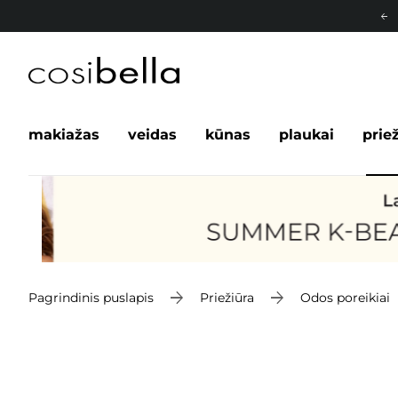
makiažas
veidas
kūnas
plaukai
prie
Pagrindinis puslapis
Priežiūra
Odos poreikiai