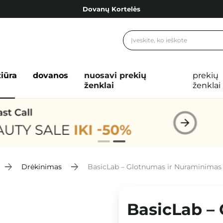
Dovanų Kortelės
Cosibella lojalumo programa
Nemokamas pristatymas nuo 40,00 €
Dovanų Kortelės
žiūra
dovanos
nuosavi prekių
prekių
ženklai
ženklai
Drėkinimas
BasicLab – Glotnumas ir Nuraminimas – L
BasicLab – 