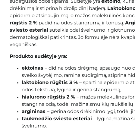
sudirgusios odos tipams. Sudėtyje yra
ektoino
, kuris
drėkinimą ir stiprina hidrolipidinį barjerą.
Laktobiono
epidermio atsinaujinimą, o mažos molekulinės konc
rūgštis 2 %
padidina odos stangrumą ir tonusą.
Arg
sviesto esteriai
suteikia odai švelnumo ir glotnumo
dermatologiškai patikrintas. Jo formulėje nėra kvapiųj
veganiškas.
Produkto sudėtyje yra:
ektoinas
–
didina odos drėgmę, apsaugo nuo de
sveiko švytėjimo, ramina sudirgimą, stiprina hidr
laktobiono rūgštis 3 %
–
spartina epidermio at
odos tekstūrą, lygina ir gerina stangrumą
,
hialurono rūgštis 2 %
– mažos molekulinės for
stangrina odą, todėl mažina smulkių raukšlelių 
argininas
–
gerina odos drėkinimo lygį, todėl ji 
taukmedžio sviesto esteriai
– lygina,
mažina ši
švelnumo.