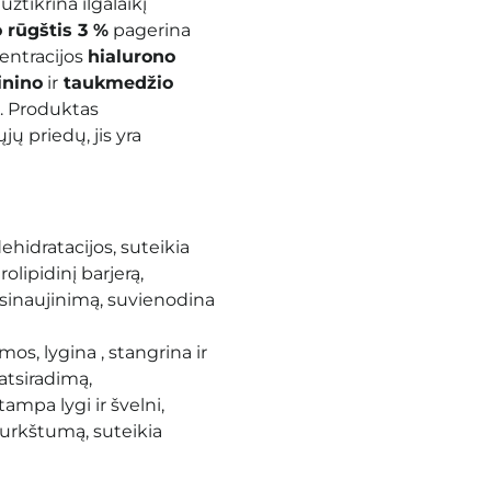
 užtikrina ilgalaikį
 rūgštis 3 %
pagerina
entracijos
hialurono
inino
ir
taukmedžio
. Produktas
ų priedų, jis yra
hidratacijos, suteikia
olipidinį barjerą,
sinaujinimą, suvienodina
mos, lygina
, stangrina ir
atsiradimą,
tampa lygi ir švelni
,
urkštumą, suteikia