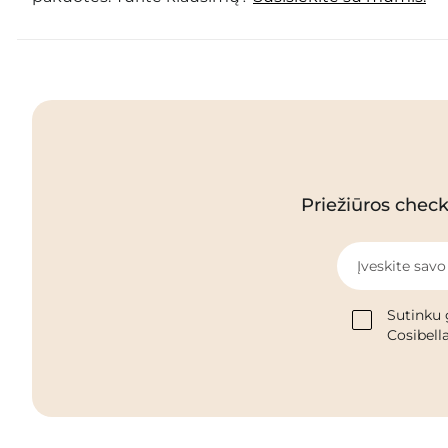
Priežiūros checkl
Įveskite savo
Sutinku 
Cosibella