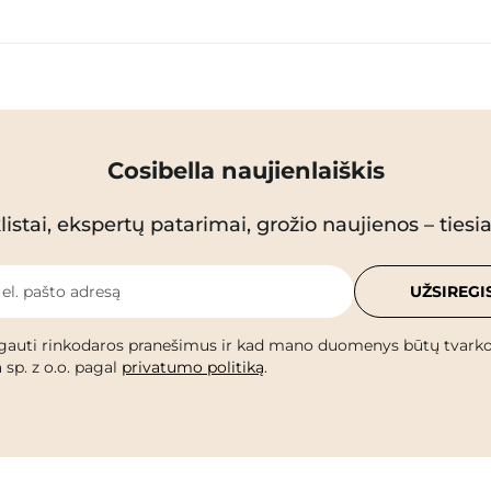
Cosibella naujienlaiškis
istai, ekspertų patarimai, grožio naujienos – tiesiai
 el. pašto adresą
UŽSIREGI
gauti rinkodaros pranešimus ir kad mano duomenys būtų tvark
 sp. z o.o. pagal
privatumo politiką
.