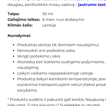
daugiau, peržiūrėkite mūsų vadovą –
jautrumo test
Talpa:
50 ml
Galiojimo laikas:
6 mėn. nuo atidarymo
Kilmės šalis:
Lenkija
Nurodymai:
Produktas skirtas tik išoriniam naudojimui.
Nenaudoti ant pažeistos odos.
Vengti patekimo į akis.
Atsiradus bet kokiems sudirgimo požymiams, 
naudojimą.
Laikyti vaikams nepasiekiamoje vietoje.
Produktą laikyti kambario temperatūroje, pa
svyravimai transportuojant neturi įtakos prod
savybėms.
* Produkto sudėtis ir pakuotė gali keistis. Naujausią 
pakuotės. Turite klausimų?
Susisiekite su mumis.