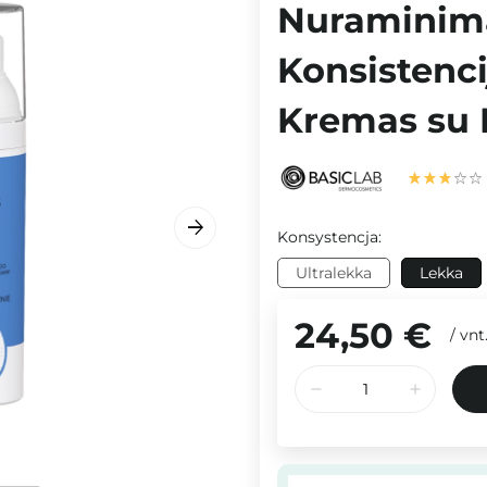
Nuraminima
Konsistenc
Kremas su 
Konsystencja:
Ultralekka
Lekka
24,50 €
/
vnt