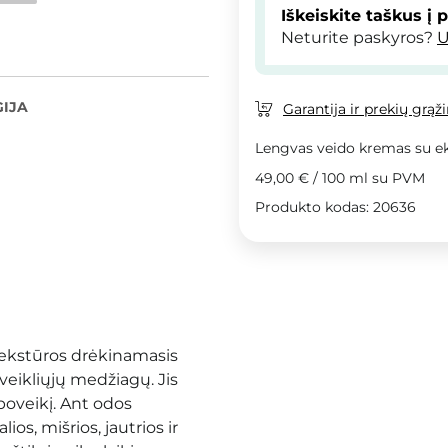
Iškeiskite taškus į 
Neturite paskyros?
U
IJA
Garantija ir prekių grąž
Lengvas veido kremas su ek
49,00 €
/
100 ml
su PVM
Produkto kodas: 20636
tekstūros drėkinamasis
veikliųjų medžiagų. Jis
poveikį. Ant odos
ios, mišrios, jautrios ir