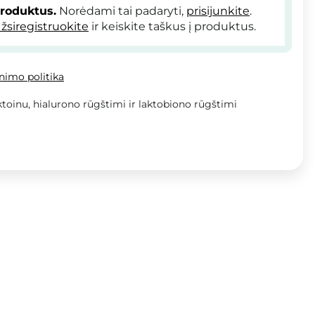
produktus.
Norėdami tai padaryti,
prisijunkite
.
žsiregistruokite
ir keiskite taškus į produktus.
inimo politika
toinu, hialurono rūgštimi ir laktobiono rūgštimi