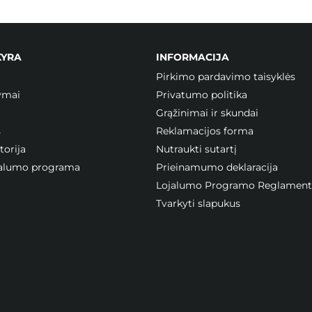
KYRA
INFORMACIJA
Pirkimo pardavimo taisyklės
ymai
Privatumo politika
Grąžinimai ir skundai
s
Reklamacijos forma
orija
Nutraukti sutartį
ojalumo programa
Prieinamumo deklaracija
Lojalumo Programo Reglament
Tvarkyti slapukus