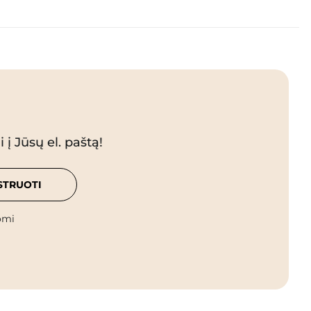
 į Jūsų el. paštą!
STRUOTI
omi