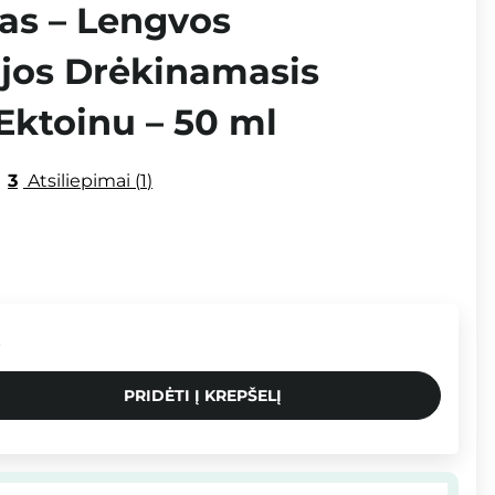
s – Lengvos
ijos Drėkinamasis
Ektoinu – 50 ml
3
Atsiliepimai
1
.
PRIDĖTI Į KREPŠELĮ