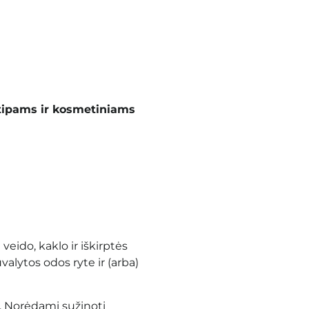
tipams ir kosmetiniams
veido, kaklo ir iškirptės
valytos odos ryte ir (arba)
. Norėdami sužinoti