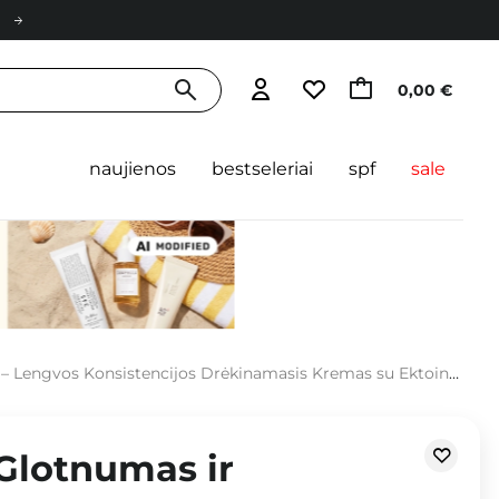
0,00 €
naujienos
bestseleriai
spf
sale
engvos Konsistencijos Drėkinamasis Kremas su Ektoinu – 50 ml
Glotnumas ir