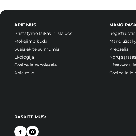
APIE MUS
MANO PAS
Pristatymo laikas ir išlaidos
Registruotis
Mokėjimo būdai
Mano užsak
Susisiekite su mumis
Krepšelis
Ekologija
Norų sąraša
Cosibella Wholesale
Užsakymų ist
Apie mus
Cosibella l
RASKITE MUS: