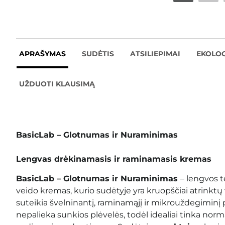
APRAŠYMAS
SUDĖTIS
ATSILIEPIMAI
EKOLOG
UŽDUOTI KLAUSIMĄ
BasicLab – Glotnumas ir Nuraminimas
Lengvas drėkinamasis ir raminamasis kremas
BasicLab – Glotnumas ir Nuraminimas
– lengvos 
veido kremas, kurio sudėtyje yra kruopščiai atrinktų 
suteikia švelninantį, raminamąjį ir mikrouždegiminį 
nepalieka sunkios plėvelės, todėl idealiai tinka
normal