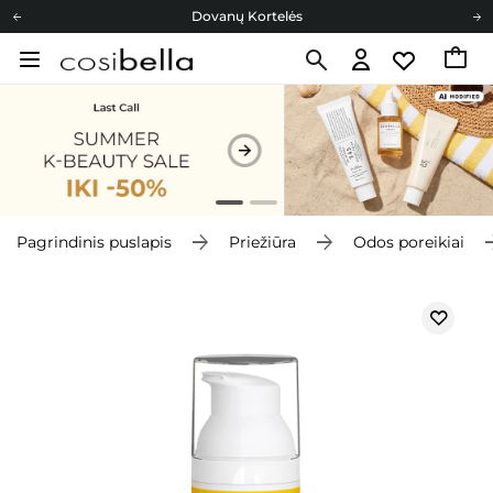
Dovanų Kortelės
Cosibella lojalumo programa
Nemokamas pristatymas nuo 40,00 €
Dovanų Kortelės
Pagrindinis puslapis
Priežiūra
Odos poreikiai