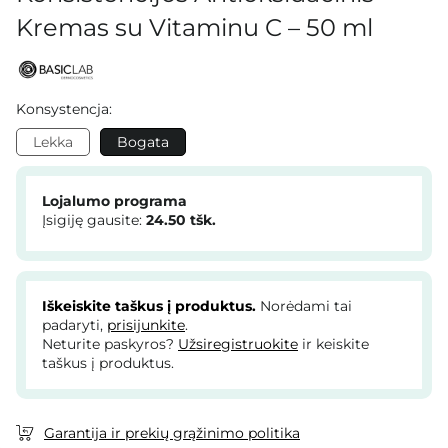
Kremas su Vitaminu C – 50 ml
Konsystencja:
Lekka
Bogata
Lojalumo programa
Įsigiję gausite:
24.50
tšk.
Iškeiskite taškus į produktus.
Norėdami tai
padaryti,
prisijunkite
.
Neturite paskyros?
Užsiregistruokite
ir keiskite
taškus į produktus.
Garantija ir prekių grąžinimo politika