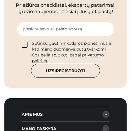
Priežiūros checklistai, ekspertų patarimai,
grožio naujienos – tiesiai į Jūsų el. paštą!
Įveskite savo el. pašto adresą
Sutinku gauti rinkodaros pranešimus ir
kad mano duomenys būtų tvarkomi
Cosibella sp. z o.o. pagal
privatumo
politiką
.
UŽSIREGISTRUOTI
APIE MUS
MANO PASKYRA