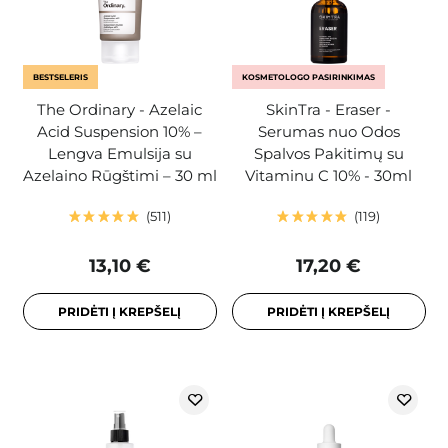
BESTSELERIS
KOSMETOLOGO PASIRINKIMAS
The Ordinary - Azelaic
SkinTra - Eraser -
Acid Suspension 10% –
Serumas nuo Odos
Lengva Emulsija su
Spalvos Pakitimų su
Azelaino Rūgštimi – 30 ml
Vitaminu C 10% - 30ml
511
119
13,10 €
17,20 €
PRIDĖTI Į KREPŠELĮ
PRIDĖTI Į KREPŠELĮ