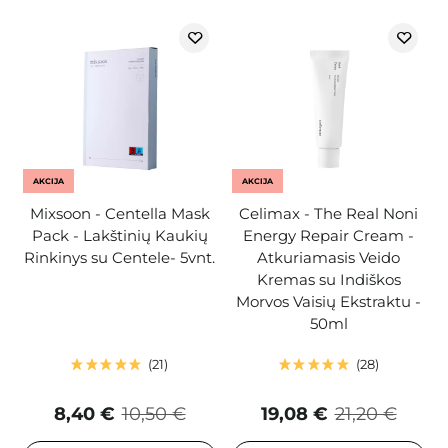
AKCIJA
AKCIJA
Mixsoon - Centella Mask
Celimax - The Real Noni
Pack - Lakštinių Kaukių
Energy Repair Cream -
Rinkinys su Centele- 5vnt.
Atkuriamasis Veido
Kremas su Indiškos
Morvos Vaisių Ekstraktu -
50ml
21
28
8,40 €
10,50 €
19,08 €
21,20 €