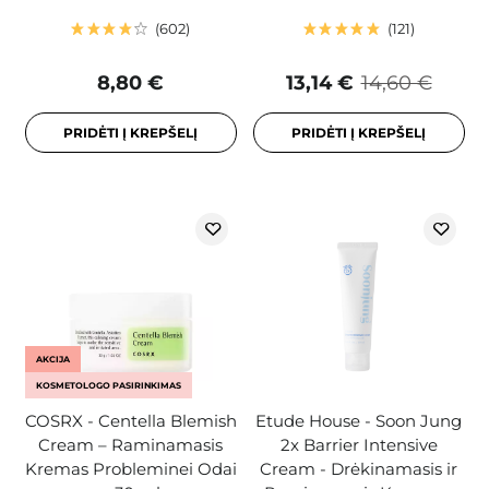
602
121
8,80 €
13,14 €
14,60 €
PRIDĖTI Į KREPŠELĮ
PRIDĖTI Į KREPŠELĮ
AKCIJA
KOSMETOLOGO PASIRINKIMAS
COSRX - Centella Blemish
Etude House - Soon Jung
Cream – Raminamasis
2x Barrier Intensive
Kremas Probleminei Odai
Cream - Drėkinamasis ir