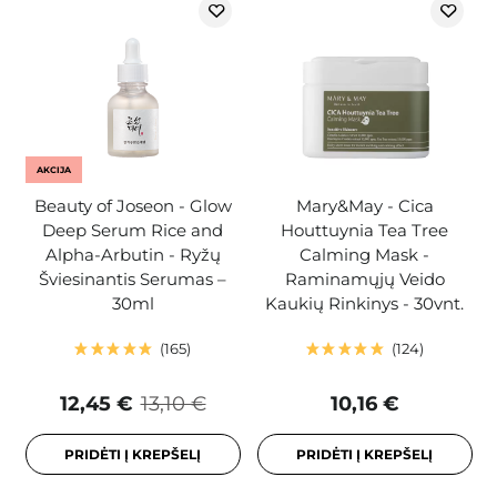
AKCIJA
Beauty of Joseon - Glow
Mary&May - Cica
Deep Serum Rice and
Houttuynia Tea Tree
Alpha-Arbutin - Ryžų
Calming Mask -
Šviesinantis Serumas –
Raminamųjų Veido
30ml
Kaukių Rinkinys - 30vnt.
165
124
12,45 €
13,10 €
10,16 €
PRIDĖTI Į KREPŠELĮ
PRIDĖTI Į KREPŠELĮ