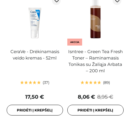
AKCIJA
CeraVe - Drėkinamasis
Isntree - Green Tea Fresh
veido kremas - 52ml
Toner – Raminamasis
Tonikas su Žaliąja Arbata
– 200 ml
37
89
17,50 €
8,06 €
8,95 €
PRIDĖTI Į KREPŠELĮ
PRIDĖTI Į KREPŠELĮ