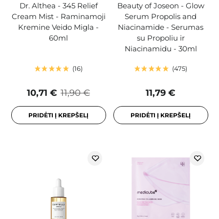
Dr. Althea - 345 Relief
Beauty of Joseon - Glow
Cream Mist - Raminamoji
Serum Propolis and
Kremine Veido Migla -
Niacinamide - Serumas
60ml
su Propoliu ir
Niacinamidu - 30ml
16
475
10,71 €
11,90 €
11,79 €
PRIDĖTI Į KREPŠELĮ
PRIDĖTI Į KREPŠELĮ