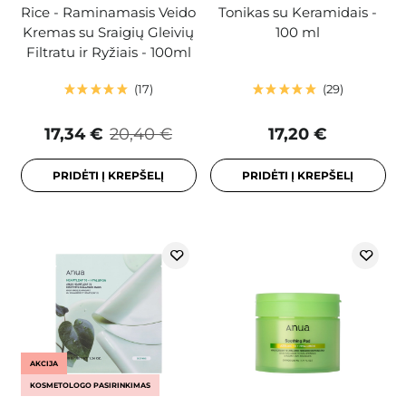
Rice - Raminamasis Veido
Tonikas su Keramidais -
Kremas su Sraigių Gleivių
100 ml
Filtratu ir Ryžiais - 100ml
17
29
17,34 €
20,40 €
17,20 €
PRIDĖTI Į KREPŠELĮ
PRIDĖTI Į KREPŠELĮ
AKCIJA
KOSMETOLOGO PASIRINKIMAS