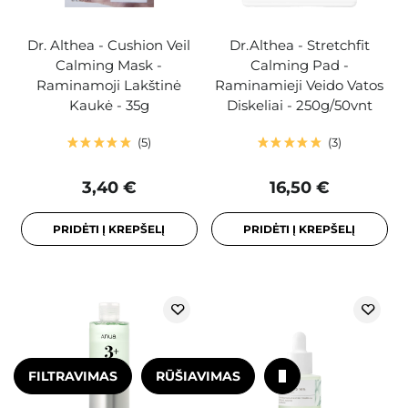
Dr. Althea - Cushion Veil
Dr.Althea - Stretchfit
Calming Mask -
Calming Pad -
Raminamoji Lakštinė
Raminamieji Veido Vatos
Kaukė - 35g
Diskeliai - 250g/50vnt
5
3
3,40 €
16,50 €
PRIDĖTI Į KREPŠELĮ
PRIDĖTI Į KREPŠELĮ
FILTRAVIMAS
RŪŠIAVIMAS