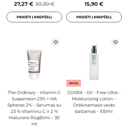
27,27 €
30,30 €
15,90 €
PRIDĖTI Į KREPŠELĮ
PRIDĖTI Į KREPŠELĮ
AKCIJA
The Ordinary - Vitamin C
COSRX - Oil - Free Ultra -
Suspension 23% + HA
Moisturizing Lotion -
Spheres 2% – Serumas su
Drėkinamasis veido
23 % Vitaminu C ir 2 %
balzamas - 100ml
Hialurono Rūgštimi – 30
ml