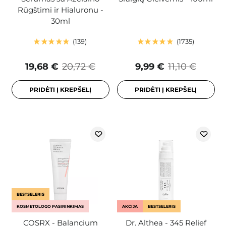
Rūgštimi ir Hialuronu -
30ml
139
1735
19,68 €
20,72 €
9,99 €
11,10 €
PRIDĖTI Į KREPŠELĮ
PRIDĖTI Į KREPŠELĮ
BESTSELERIS
KOSMETOLOGO PASIRINKIMAS
AKCIJA
BESTSELERIS
COSRX - Balancium
Dr. Althea - 345 Relief