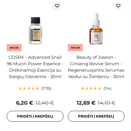
AKCIJA
AKCIJA
COSRX - Advanced Snail
Beauty of Joseon -
96 Mucin Power Essence -
Ginseng Revive Serum -
Drėkinamoji Esencija su
Regeneruojantis Serumas
Sraigių Gleivėmis - 30ml
Veidui su Ženšeniu - 30ml
1735
114
6,20 €
12,40 €
12,69 €
14,10 €
PRIDĖTI Į KREPŠELĮ
PRIDĖTI Į KREPŠELĮ