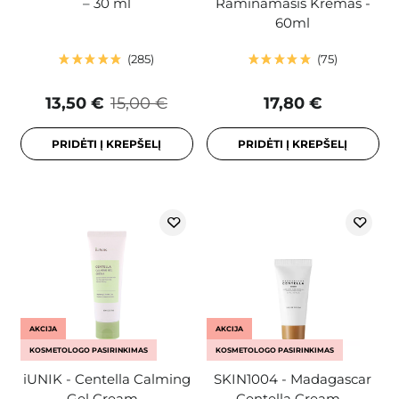
– 30 ml
Raminamasis Kremas -
60ml
285
75
13,50 €
15,00 €
17,80 €
PRIDĖTI Į KREPŠELĮ
PRIDĖTI Į KREPŠELĮ
AKCIJA
AKCIJA
KOSMETOLOGO PASIRINKIMAS
KOSMETOLOGO PASIRINKIMAS
iUNIK - Centella Calming
SKIN1004 - Madagascar
Gel Cream -
Centella Cream -