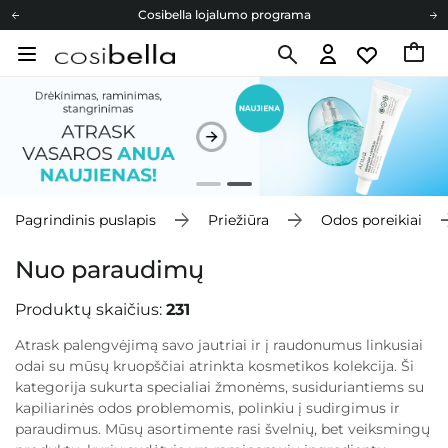
Cosibella lojalumo programa
Nemokamas pristatymas nuo 40,00 €
Dovanų Kortelės
Cosibella lojalumo programa
Nemokamas pristatymas nuo 40,00 €
Dovanų Kortelės
Pagrindinis puslapis
Priežiūra
Odos poreikiai
Nuo paraudimų
Produktų skaičius:
231
Atrask palengvėjimą savo jautriai ir į raudonumus linkusiai
odai su mūsų kruopščiai atrinkta kosmetikos kolekcija. Ši
kategorija sukurta specialiai žmonėms, susiduriantiems su
kapiliarinės odos problemomis, polinkiu į sudirgimus ir
paraudimus. Mūsų asortimente rasi švelnių, bet veiksmingų