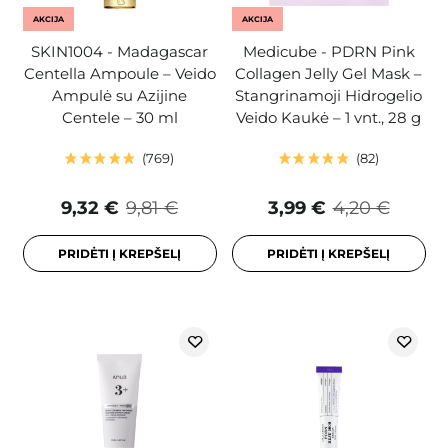
AKCIJA
AKCIJA
SKIN1004 - Madagascar
Medicube - PDRN Pink
Centella Ampoule – Veido
Collagen Jelly Gel Mask –
Ampulė su Azijine
Stangrinamoji Hidrogelio
Centele – 30 ml
Veido Kaukė – 1 vnt., 28 g
769
82
9,32 €
9,81 €
3,99 €
4,20 €
PRIDĖTI Į KREPŠELĮ
PRIDĖTI Į KREPŠELĮ