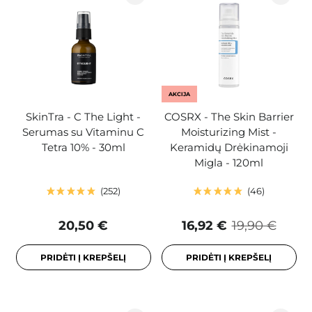
AKCIJA
SkinTra - C The Light -
COSRX - The Skin Barrier
Serumas su Vitaminu C
Moisturizing Mist -
Tetra 10% - 30ml
Keramidų Drėkinamoji
Migla - 120ml
252
46
20,50 €
16,92 €
19,90 €
PRIDĖTI Į KREPŠELĮ
PRIDĖTI Į KREPŠELĮ