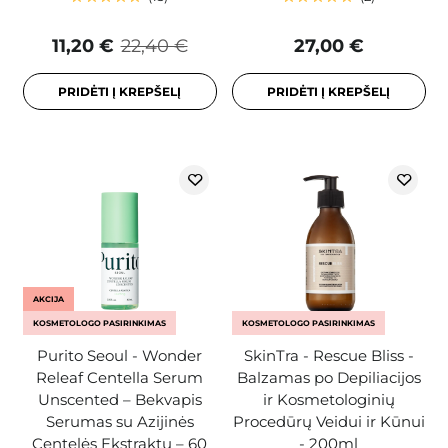
11,20 €
22,40 €
27,00 €
PRIDĖTI Į KREPŠELĮ
PRIDĖTI Į KREPŠELĮ
AKCIJA
KOSMETOLOGO PASIRINKIMAS
KOSMETOLOGO PASIRINKIMAS
Purito Seoul - Wonder
SkinTra - Rescue Bliss -
Releaf Centella Serum
Balzamas po Depiliacijos
Unscented – Bekvapis
ir Kosmetologinių
Serumas su Azijinės
Procedūrų Veidui ir Kūnui
Centelės Ekstraktu – 60
- 200ml