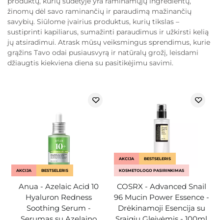
produktų, kurių sudėtyje yra raminamųjų ingredientų,
žinomų dėl savo raminančių ir paraudimą mažinančių
savybių. Siūlome įvairius produktus, kurių tikslas –
sustiprinti kapiliarus, sumažinti paraudimus ir užkirsti kelią
jų atsiradimui. Atrask mūsų veiksmingus sprendimus, kurie
grąžins Tavo odai pusiausvyrą ir natūralų grožį, leisdami
džiaugtis kiekviena diena su pasitikėjimu savimi.
AKCIJA
BESTSELERIS
AKCIJA
BESTSELERIS
KOSMETOLOGO PASIRINKIMAS
Anua - Azelaic Acid 10
COSRX - Advanced Snail
Hyaluron Redness
96 Mucin Power Essence -
Soothing Serum -
Drėkinamoji Esencija su
Serumas su Azelaino
Sraigių Gleivėmis - 100ml