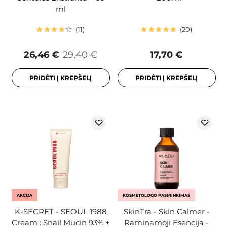
ml
11
20
26,46 €
29,40 €
17,70 €
PRIDĖTI Į KREPŠELĮ
PRIDĖTI Į KREPŠELĮ
AKCIJA
KOSMETOLOGO PASIRINKIMAS
K-SECRET - SEOUL 1988
SkinTra - Skin Calmer -
Cream : Snail Mucin 93% +
Raminamoji Esencija -