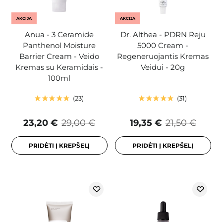
AKCIJA
AKCIJA
Anua - 3 Ceramide
Dr. Althea - PDRN Reju
Panthenol Moisture
5000 Cream -
Barrier Cream - Veido
Regeneruojantis Kremas
Kremas su Keramidais -
Veidui - 20g
100ml
23
31
23,20 €
29,00 €
19,35 €
21,50 €
PRIDĖTI Į KREPŠELĮ
PRIDĖTI Į KREPŠELĮ