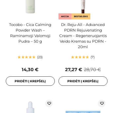
AKCIJA
BESTSELERIS
Tocobo - Cica Calming
Dr. Reju-All - Advanced
Powder Wash –
PDRN Rejuvenating
Raminamoji Valomoji
Cream - Regeneruojantis
Pudra – 50 g
Veido Kremas su PDRN -
20ml
23
7
14,30 €
27,27 €
28,70 €
PRIDĖTI Į KREPŠELĮ
PRIDĖTI Į KREPŠELĮ