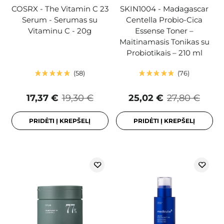
COSRX - The Vitamin C 23
SKIN1004 - Madagascar
Serum - Serumas su
Centella Probio-Cica
Vitaminu C - 20g
Essense Toner –
Maitinamasis Tonikas su
Probiotikais – 210 ml
58
76
17,37 €
19,30 €
25,02 €
27,80 €
PRIDĖTI Į KREPŠELĮ
PRIDĖTI Į KREPŠELĮ