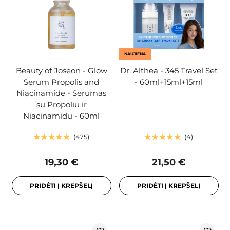
NAUJIENA
Beauty of Joseon - Glow
Dr. Althea - 345 Travel Set
Serum Propolis and
- 60ml+15ml+15ml
Niacinamide - Serumas
su Propoliu ir
Niacinamidu - 60ml
475
4
19,30 €
21,50 €
PRIDĖTI Į KREPŠELĮ
PRIDĖTI Į KREPŠELĮ