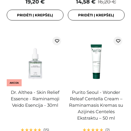
19,20 €
14,58 €
16,20 €
PRIDĖTI Į KREPŠELĮ
PRIDĖTI Į KREPŠELĮ
AKCIJA
Dr. Althea - Skin Relief
Purito Seoul - Wonder
Essence - Raminamoji
Releaf Centella Cream –
Veido Esencija - 30ml
Raminamasis Kremas su
Azijinės Centelės
Ekstraktu – 50 ml
15
2