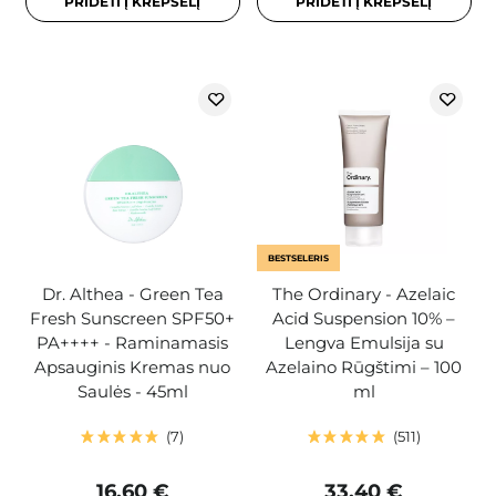
PRIDĖTI Į KREPŠELĮ
PRIDĖTI Į KREPŠELĮ
BESTSELERIS
Dr. Althea - Green Tea
The Ordinary - Azelaic
Fresh Sunscreen SPF50+
Acid Suspension 10% –
PA++++ - Raminamasis
Lengva Emulsija su
Apsauginis Kremas nuo
Azelaino Rūgštimi – 100
Saulės - 45ml
ml
7
511
16,60 €
33,40 €