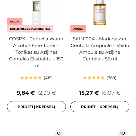
AKCIJA
KOSMETOLOGO PASIRINKIMAS
AKCIJA
COSRX - Centella Water
SKIN1004 - Madagascar
Alcohol-Free Toner –
Centella Ampoule – Veido
Tonikas su Azijinės
Ampulė su Azijine
Centelės Ekstraktu – 150
Centele – 55 ml
ml
415
769
9,84 €
12,30 €
15,27 €
16,07 €
PRIDĖTI Į KREPŠELĮ
PRIDĖTI Į KREPŠELĮ