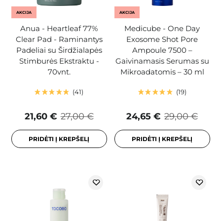
AKCIJA
AKCIJA
Anua - Heartleaf 77%
Medicube - One Day
Clear Pad - Raminantys
Exosome Shot Pore
Padeliai su Širdžialapės
Ampoule 7500 –
Stimburės Ekstraktu -
Gaivinamasis Serumas su
70vnt.
Mikroadatomis – 30 ml
41
19
21,60 €
27,00 €
24,65 €
29,00 €
PRIDĖTI Į KREPŠELĮ
PRIDĖTI Į KREPŠELĮ