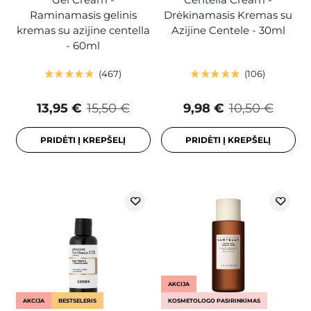
Raminamasis gelinis
Drėkinamasis Kremas su
kremas su azijine centella
Azijine Centele - 30ml
- 60ml
467
106
13,95 €
15,50 €
9,98 €
10,50 €
PRIDĖTI Į KREPŠELĮ
PRIDĖTI Į KREPŠELĮ
AKCIJA
AKCIJA
BESTSELERIS
KOSMETOLOGO PASIRINKIMAS