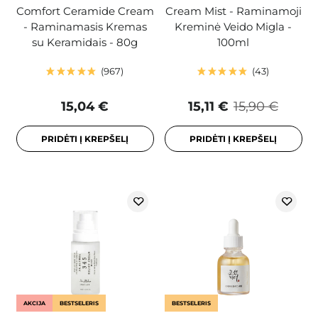
Comfort Ceramide Cream
Cream Mist - Raminamoji
- Raminamasis Kremas
Kreminė Veido Migla -
su Keramidais - 80g
100ml
967
43
15,04 €
15,11 €
15,90 €
PRIDĖTI Į KREPŠELĮ
PRIDĖTI Į KREPŠELĮ
AKCIJA
BESTSELERIS
BESTSELERIS