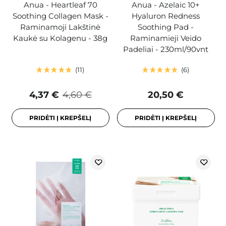
Anua - Heartleaf 70
Anua - Azelaic 10+
Soothing Collagen Mask -
Hyaluron Redness
Raminamoji Lakštinė
Soothing Pad -
Kaukė su Kolagenu - 38g
Raminamieji Veido
Padeliai - 230ml/90vnt
11
6
4,37 €
4,60 €
20,50 €
PRIDĖTI Į KREPŠELĮ
PRIDĖTI Į KREPŠELĮ