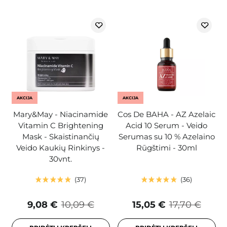
AKCIJA
AKCIJA
Mary&May - Niacinamide
Cos De BAHA - AZ Azelaic
Vitamin C Brightening
Acid 10 Serum - Veido
Mask - Skaistinančių
Serumas su 10 % Azelaino
Veido Kaukių Rinkinys -
Rūgštimi - 30ml
30vnt.
37
36
9,08 €
10,09 €
15,05 €
17,70 €