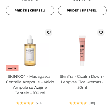
PRIDĖTI Į KREPŠELĮ
PRIDĖTI Į KREPŠELĮ
AKCIJA
SKIN1004 - Madagascar
SkinTra - Cicalm Down -
Centella Ampoule – Veido
Lengvas Cica Kremas -
Ampulė su Azijine
50ml
Centele – 100 ml
769
118