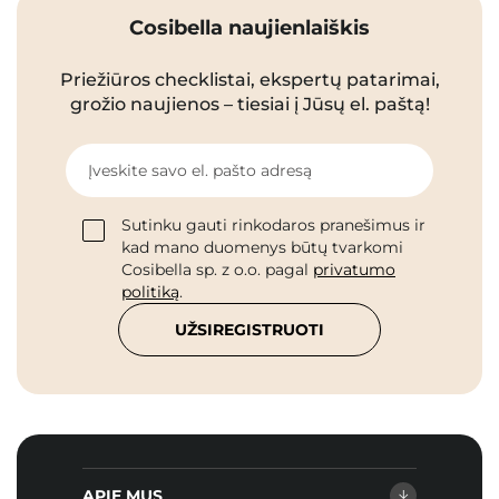
Cosibella naujienlaiškis
Priežiūros checklistai, ekspertų patarimai,
grožio naujienos – tiesiai į Jūsų el. paštą!
Įveskite savo el. pašto adresą
Sutinku gauti rinkodaros pranešimus ir
kad mano duomenys būtų tvarkomi
Cosibella sp. z o.o. pagal
privatumo
politiką
.
UŽSIREGISTRUOTI
APIE MUS