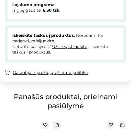
Lojalumo programa
Įsigiję gausite:
6.30
tšk.
Iškeiskite taškus į produktus.
Norėdami tai
padaryti,
prisijunkite
.
Neturite paskyros?
Užsiregistruokite
ir keiskite
taškus į produktus.
Garantija ir prekių grąžinimo politika
Panašūs produktai, prieinami
pasiūlyme