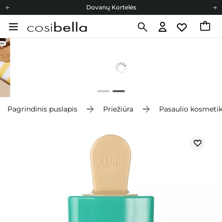
Dovanų Kortelės
Cosibella lojalumo programa
Nemokamas pristatymas nuo 40,00 €
Dovanų Kortelės
Pagrindinis puslapis
Priežiūra
Pasaulio kosmeti