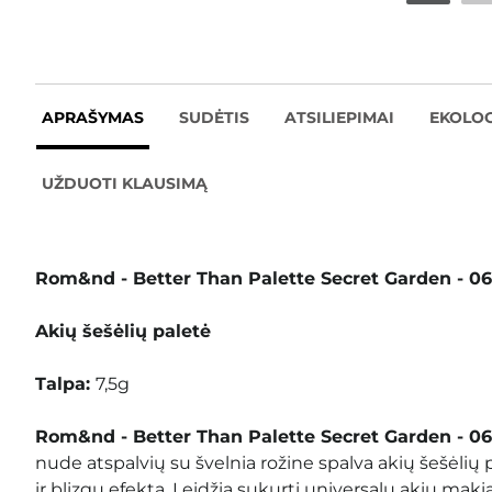
APRAŠYMAS
SUDĖTIS
ATSILIEPIMAI
EKOLOG
UŽDUOTI KLAUSIMĄ
Rom&nd - Better Than Palette Secret Garden - 
Akių šešėlių paletė
Talpa:
7,5g
Rom&nd - Better Than Palette Secret Garden - 
nude atspalvių su švelnia rožine spalva akių šešėlių p
ir blizgų efektą. Leidžia sukurti universalų akių maki