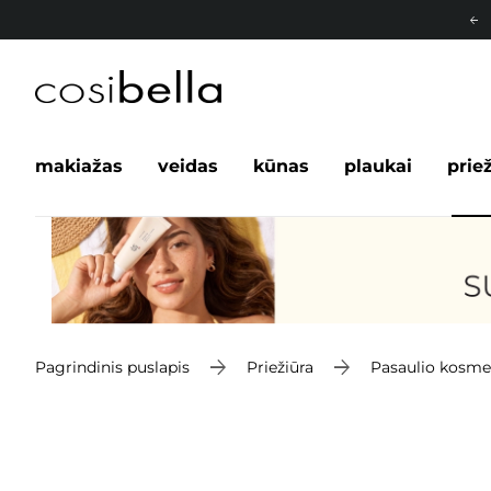
makiažas
veidas
kūnas
plaukai
prie
Pagrindinis puslapis
Priežiūra
Pasaulio kosme