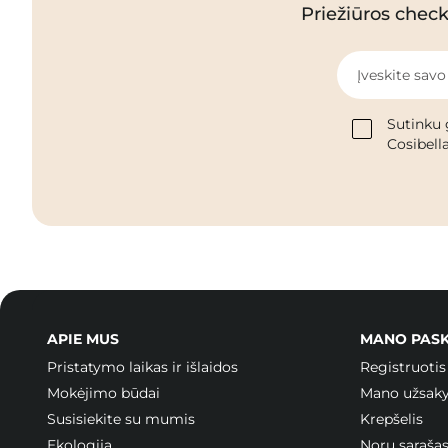
Priežiūros checkl
Įveskite savo
Sutinku 
Cosibella
APIE MUS
MANO PAS
Pristatymo laikas ir išlaidos
Registruotis
Mokėjimo būdai
Mano užsak
Susisiekite su mumis
Krepšelis
Ekologija
Norų sąraša