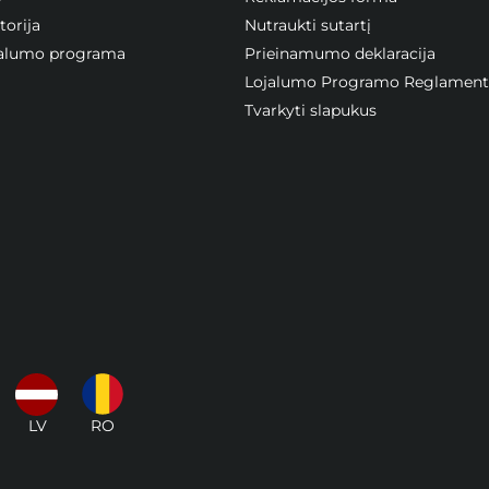
orija
Nutraukti sutartį
ojalumo programa
Prieinamumo deklaracija
Lojalumo Programo Reglament
Tvarkyti slapukus
LV
RO