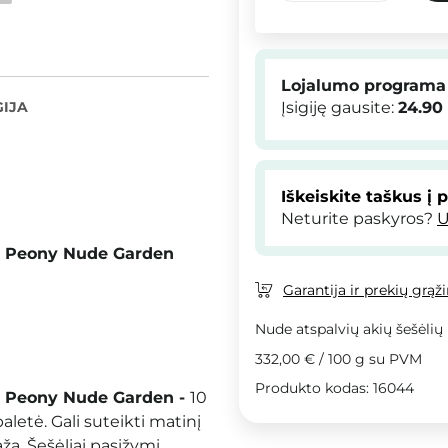
Lojalumo programa
IJA
Įsigiję gausite:
24.90
Iškeiskite taškus į 
Neturite paskyros?
U
06 Peony Nude Garden
Garantija ir prekių grąž
Nude atspalvių akių šešėlių
332,00 €
/
100 g
su PVM
Produkto kodas: 16044
06 Peony Nude Garden -
10
aletė. Gali suteikti matinį
ažą. Šešėliai pasižymi