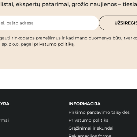
istai, ekspertų patarimai, grožio naujienos – tiesiai
 el. pašto adresą
UŽSIREGI
gauti rinkodaros pranešimus ir kad mano duomenys būtų tvark
 sp. z o.o. pagal
privatumo politiką
.
KYRA
INFORMACIJA
Pirkimo pardavimo taisyklės
ymai
Privatumo politika
Grąžinimai ir skundai
s
Reklamacijos forma