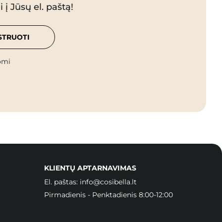
 į Jūsų el. paštą!
STRUOTI
omi
KLIENTŲ APTARNAVIMAS
El. paštas:
info@cosibella.lt
Pirmadienis - Penktadienis 8:00-12:00