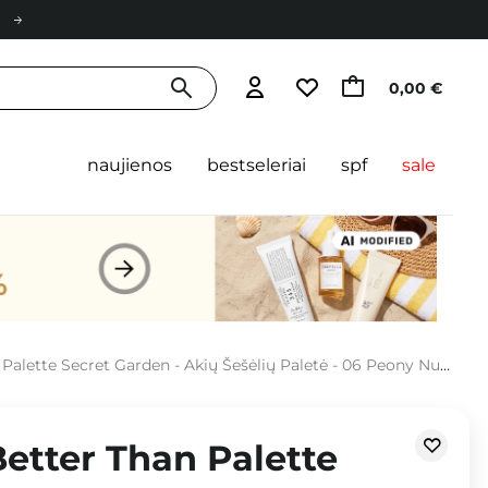
0,00 €
naujienos
bestseleriai
spf
sale
te Secret Garden - Akių Šešėlių Paletė - 06 Peony Nude Garden - 7.5g
etter Than Palette