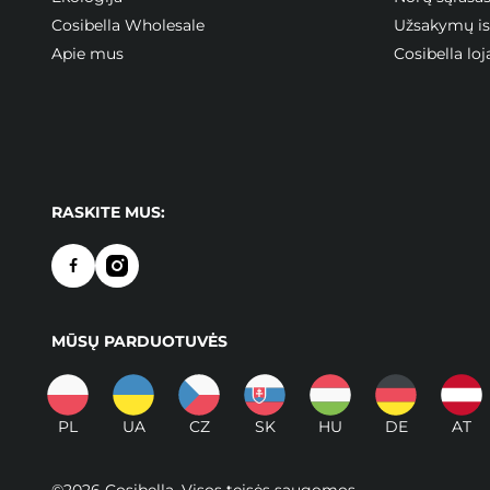
Cosibella Wholesale
Užsakymų ist
Apie mus
Cosibella l
RASKITE MUS:
MŪSŲ PARDUOTUVĖS
PL
UA
CZ
SK
HU
DE
AT
©2026 Cosibella. Visos teisės saugomos