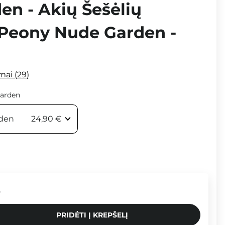
en - Akių Šešėlių
6 Peony Nude Garden -
imai
29
arden
den
24,90 €
.
PRIDĖTI Į KREPŠELĮ