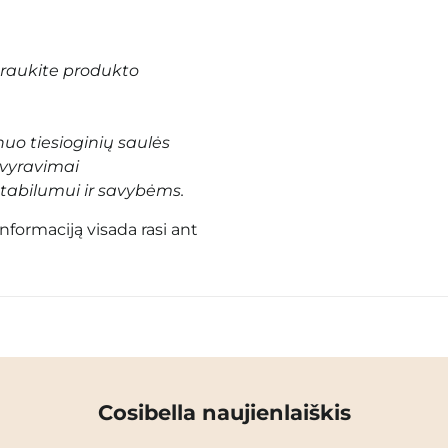
traukite produkto
uo tiesioginių saulės
svyravimai
tabilumui ir savybėms.
informaciją visada rasi ant
Cosibella naujienlaiškis