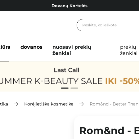
Dovanų Kortelės
Cosibella lojalumo programa
Nemokamas pristatymas nuo 40,00 €
Dovanų Kortelės
žiūra
dovanos
nuosavi prekių
prekių
ženklai
ženklai
tika
Korėjietiška kosmetika
Rom&nd - Better Than Palet
Rom&nd - B