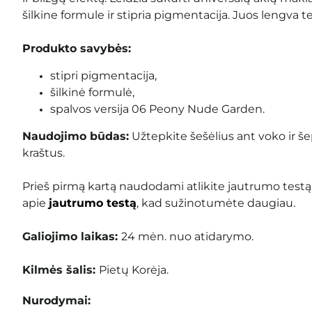
šilkine formule ir stipria pigmentacija. Juos lengva tepti
Produkto savybės:
stipri pigmentacija,
šilkinė formulė,
spalvos versija 06 Peony Nude Garden.
Naudojimo būdas:
Užtepkite šešėlius ant voko ir še
kraštus.
Prieš pirmą kartą naudodami atlikite jautrumo testą
apie
jautrumo testą
, kad sužinotumėte daugiau.
Galiojimo laikas:
24 mėn. nuo atidarymo
.
Kilmės šalis:
Pietų Korėja.
Nurodymai: