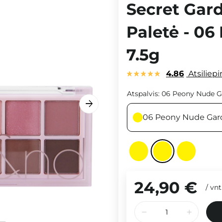
Secret Gard
Paletė - 0
7.5g
4.86
Atsiliep
Atspalvis:
06 Peony Nude G
06 Peony Nude Gar
24,90 €
/
vnt