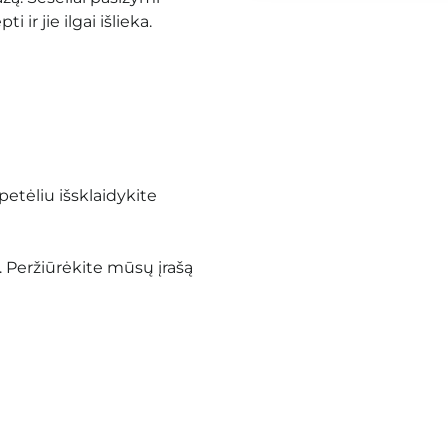
 ir jie ilgai išlieka.
petėliu išsklaidykite
. Peržiūrėkite mūsų įrašą