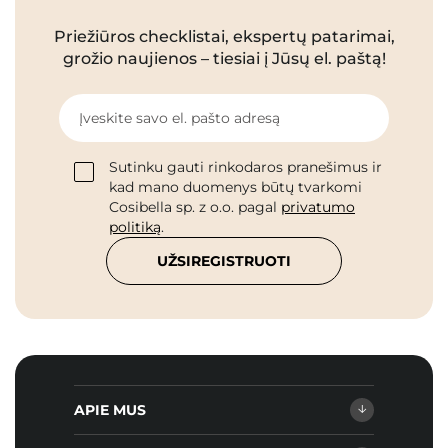
Priežiūros checklistai, ekspertų patarimai,
grožio naujienos – tiesiai į Jūsų el. paštą!
Įveskite savo el. pašto adresą
Sutinku gauti rinkodaros pranešimus ir
kad mano duomenys būtų tvarkomi
Cosibella sp. z o.o. pagal
privatumo
politiką
.
UŽSIREGISTRUOTI
APIE MUS