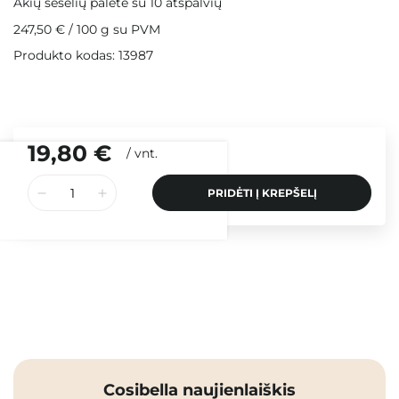
Akių šešėlių paletė su 10 atspalvių
247,50 €
/
100 g
su PVM
Produkto kodas: 13987
19,80 €
/
vnt.
PRIDĖTI Į KREPŠELĮ
Cosibella naujienlaiškis