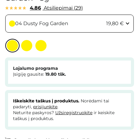
4.86
Atsiliepimai
29
04 Dusty Fog Garden
19,80 €
Lojalumo programa
Įsigiję gausite:
19.80
tšk.
Iškeiskite taškus į produktus.
Norėdami tai
padaryti,
prisijunkite
.
Neturite paskyros?
Užsiregistruokite
ir keiskite
taškus į produktus.