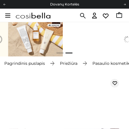
Dovanų Kortelės
Cosibella lojalumo programa
Nemokamas pristatymas nuo 40,00 €
Dovanų Kortelės
Pagrindinis puslapis
Priežiūra
Pasaulio kosmeti