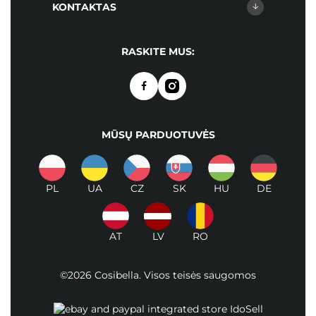
KONTAKTAS
RASKITE MUS:
MŪSŲ PARDUOTUVĖS
PL
UA
CZ
SK
HU
DE
AT
LV
RO
©2026 Cosibella. Visos teisės saugomos