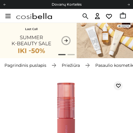
Dovanų Kortelės
Cosibella lojalumo programa
Nemokamas pristatymas nuo 40,00 €
Dovanų Kortelės
Pagrindinis puslapis
Priežiūra
Pasaulio kosmeti