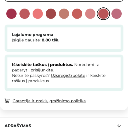
Lojalumo programa
Įsigiję gausite:
8.80
tšk.
Iškeiskite taškus į produktus.
Norėdami tai
padaryti,
prisijunkite
.
Neturite paskyros?
Užsiregistruokite
ir keiskite
taškus į produktus.
Garantija ir prekių grąžinimo politika
APRAŠYMAS