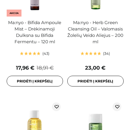
AKCIJA
Ma:nyo - Bifida Ampoule
Ma:nyo - Herb Green
Mist – Drėkinamoji
Cleansing Oil – Valomasis
Dulksna su Bifida
Žolelių Veido Aliejus – 200
Fermentu – 120 ml
ml
43
34
17,96 €
18,91 €
23,00 €
PRIDĖTI Į KREPŠELĮ
PRIDĖTI Į KREPŠELĮ