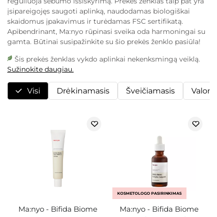
reguliuoja sebumo išsiskyrimą. Prekės ženklas taip pat yra
įsipareigojęs saugoti aplinką, naudodamas biologiškai
skaidomus įpakavimus ir turėdamas FSC sertifikatą.
Apibendrinant, Ma:nyo rūpinasi sveika oda harmoningai su
gamta. Būtinai susipažinkite su šio prekės ženklo pasiūla!
Šis prekės ženklas vykdo aplinkai nekenksmingą veiklą.
Sužinokite daugiau.
Visi
Drėkinamasis
Šveičiamasis
Valoma
KOSMETOLOGO PASIRINKIMAS
Ma:nyo - Bifida Biome
Ma:nyo - Bifida Biome