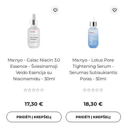
Ma:nyo - Galac Niacin 3.0
Ma:nyo - Lotus Pore
Essence - Šviesinamoji
Tightening Serum -
Veido Esencija su
Serumas Sutraukiantis
Niacinamidu - 30ml
Poras - 30ml
17,30 €
18,30 €
PRIDĖTI Į KREPŠELĮ
PRIDĖTI Į KREPŠELĮ