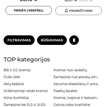
PRIDĖTI Į KREPŠELĮ
PRANEŠTI MAN
FILTRAVIMAS
RŪŠIAVIMAS
TOP kategorijos
BB ir CC kremai
Kremai nuo raukšlių
Dušo želė
Šampūnai nuo plaukų slinkimo
Akių šešėliai
Serumai blakstienų ir antakiams
Drėkinamieji veido kremai
Paakių kaukės
Kūno šveitikliai
Kremai, losjonai ir balzamai kūnui
Šampūnai be SLS ir SLES
Galvos odos šveitikliai