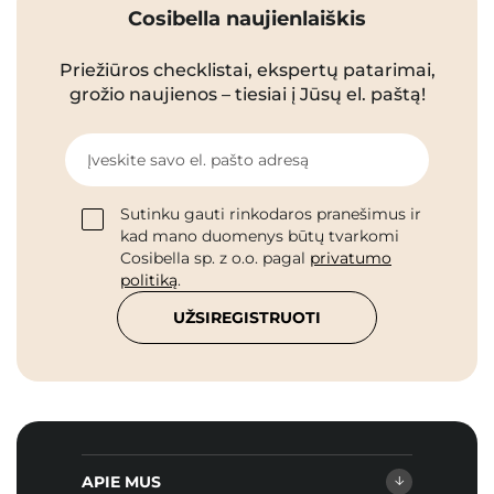
Cosibella naujienlaiškis
Priežiūros checklistai, ekspertų patarimai,
grožio naujienos – tiesiai į Jūsų el. paštą!
Įveskite savo el. pašto adresą
Sutinku gauti rinkodaros pranešimus ir
kad mano duomenys būtų tvarkomi
Cosibella sp. z o.o. pagal
privatumo
politiką
.
UŽSIREGISTRUOTI
APIE MUS