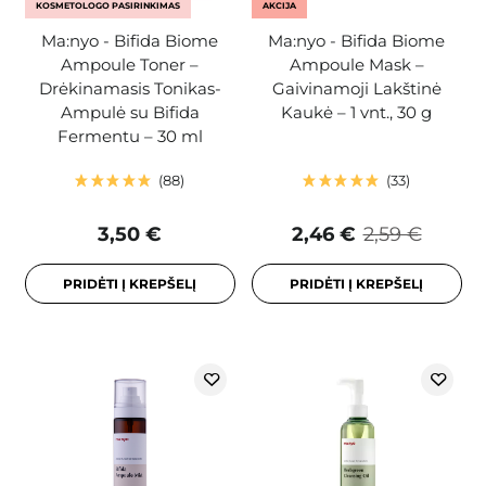
KOSMETOLOGO PASIRINKIMAS
AKCIJA
Ma:nyo - Bifida Biome
Ma:nyo - Bifida Biome
Ampoule Toner –
Ampoule Mask –
Drėkinamasis Tonikas-
Gaivinamoji Lakštinė
Ampulė su Bifida
Kaukė – 1 vnt., 30 g
Fermentu – 30 ml
88
33
3,50 €
2,46 €
2,59 €
PRIDĖTI Į KREPŠELĮ
PRIDĖTI Į KREPŠELĮ