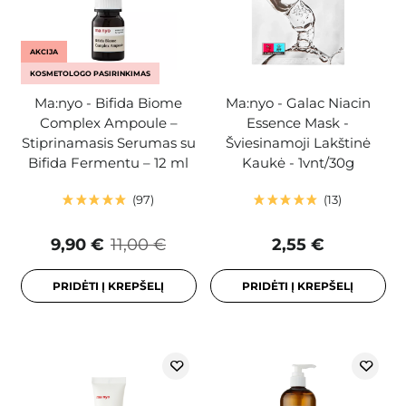
AKCIJA
KOSMETOLOGO PASIRINKIMAS
Ma:nyo - Bifida Biome
Ma:nyo - Galac Niacin
Complex Ampoule –
Essence Mask -
Stiprinamasis Serumas su
Šviesinamoji Lakštinė
Bifida Fermentu – 12 ml
Kaukė - 1vnt/30g
97
13
9,90 €
11,00 €
2,55 €
PRIDĖTI Į KREPŠELĮ
PRIDĖTI Į KREPŠELĮ