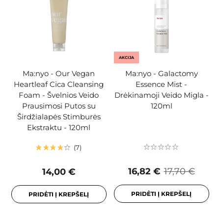
AKCIJA
Ma:nyo - Our Vegan
Ma:nyo - Galactomy
Heartleaf Cica Cleansing
Essence Mist -
Foam - Švelnios Veido
Drėkinamoji Veido Migla -
Prausimosi Putos su
120ml
Širdžialapės Stimburės
Ekstraktu - 120ml
7
16,82 €
17,70 €
14,00 €
PRIDĖTI Į KREPŠELĮ
PRIDĖTI Į KREPŠELĮ