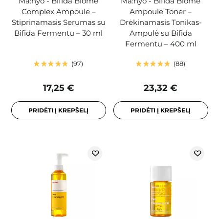
Ma:nyo - Bifida Biome
Ma:nyo - Bifida Biome
Complex Ampoule –
Ampoule Toner –
Stiprinamasis Serumas su
Drėkinamasis Tonikas-
Bifida Fermentu – 30 ml
Ampulė su Bifida
Fermentu – 400 ml
97
88
17,25 €
23,32 €
PRIDĖTI Į KREPŠELĮ
PRIDĖTI Į KREPŠELĮ