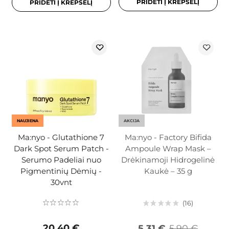
PRIDĖTI Į KREPŠELĮ
PRIDĖTI Į KREPŠELĮ
NAUJIENA
AKCIJA
Ma:nyo - Glutathione 7
Ma:nyo - Factory Bifida
Dark Spot Serum Patch -
Ampoule Wrap Mask –
Serumo Padeliai nuo
Drėkinamoji Hidrogelinė
Pigmentinių Dėmių -
Kaukė – 35 g
30vnt
16
20,40 €
5,31 €
5,90 €