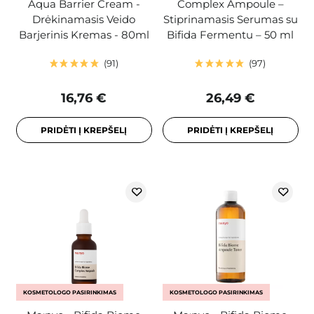
Aqua Barrier Cream -
Complex Ampoule –
Drėkinamasis Veido
Stiprinamasis Serumas su
Barjerinis Kremas - 80ml
Bifida Fermentu – 50 ml
91
97
16,76 €
26,49 €
PRIDĖTI Į KREPŠELĮ
PRIDĖTI Į KREPŠELĮ
KOSMETOLOGO PASIRINKIMAS
KOSMETOLOGO PASIRINKIMAS