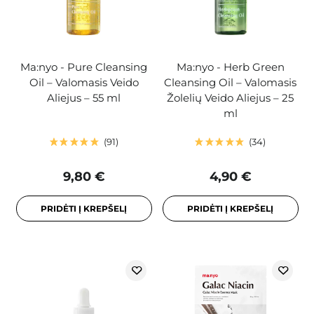
Ma:nyo - Pure Cleansing
Ma:nyo - Herb Green
Oil – Valomasis Veido
Cleansing Oil – Valomasis
Aliejus – 55 ml
Žolelių Veido Aliejus – 25
ml
91
34
9,80 €
4,90 €
PRIDĖTI Į KREPŠELĮ
PRIDĖTI Į KREPŠELĮ