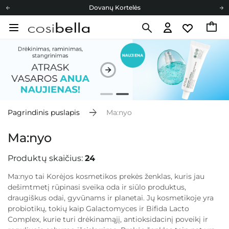
Cosibella lojalumo programa
Nemokamas pristatymas nuo 40,00 €
Dovanų Kortelės
Pagrindinis puslapis
Ma:nyo
Ma:nyo
Produktų skaičius:
24
Ma:nyo tai Korėjos kosmetikos prekės ženklas, kuris jau
dešimtmetį rūpinasi sveika oda ir siūlo produktus,
draugiškus odai, gyvūnams ir planetai. Jų kosmetikoje yra
probiotikų, tokių kaip Galactomyces ir Bifida Lacto
Complex, kurie turi drėkinamąjį, antioksidacinį poveikį ir