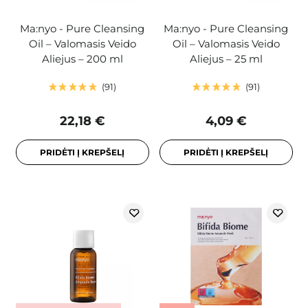
Ma:nyo - Pure Cleansing
Ma:nyo - Pure Cleansing
Oil – Valomasis Veido
Oil – Valomasis Veido
Aliejus – 200 ml
Aliejus – 25 ml
91
91
22,18 €
4,09 €
PRIDĖTI Į KREPŠELĮ
PRIDĖTI Į KREPŠELĮ