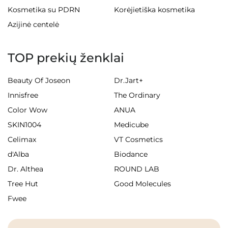
Kosmetika su PDRN
Korėjietiška kosmetika
Azijinė centelė
TOP prekių ženklai
Beauty Of Joseon
Dr.Jart+
Innisfree
The Ordinary
Color Wow
ANUA
SKIN1004
Medicube
Celimax
VT Cosmetics
d'Alba
Biodance
Dr. Althea
ROUND LAB
Tree Hut
Good Molecules
Fwee