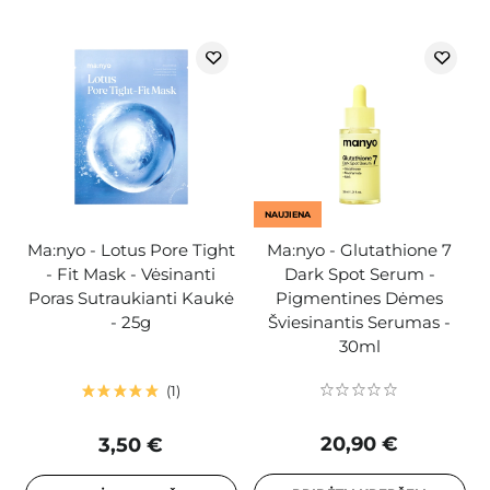
NAUJIENA
Ma:nyo - Lotus Pore Tight
Ma:nyo - Glutathione 7
- Fit Mask - Vėsinanti
Dark Spot Serum -
Poras Sutraukianti Kaukė
Pigmentines Dėmes
- 25g
Šviesinantis Serumas -
30ml
1
20,90 €
3,50 €