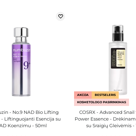
AKCIJA
BESTSELERIS
KOSMETOLOGO PASIRINKIMAS
in - No.9 NAD Bio Lifting
COSRX - Advanced Snail
- Liftinguojanti Esencija su
Power Essence - Drėkinamo
AD Koenzimu - 50ml
su Sraigių Gleivėmis -