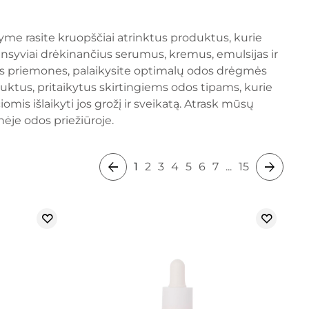
yme rasite kruopščiai atrinktus produktus, kurie
nsyviai drėkinančius serumus, kremus, emulsijas ir
 šias priemones, palaikysite optimalų odos drėgmės
oduktus, pritaikytus skirtingiems odos tipams, kurie
 išlaikyti jos grožį ir sveikatą. Atrask mūsų
ėje odos priežiūroje.
1
2
3
4
5
6
7
...
15