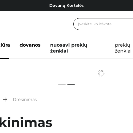
Dovanų Kortelės
Cosibella lojalumo programa
Nemokamas pristatymas nuo 40,00 €
Dovanų Kortelės
žiūra
dovanos
nuosavi prekių
prekių
ženklai
ženklai
Drėkinimas
kinimas