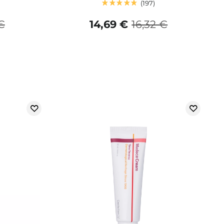
197
 €
14,69 €
16,32 €