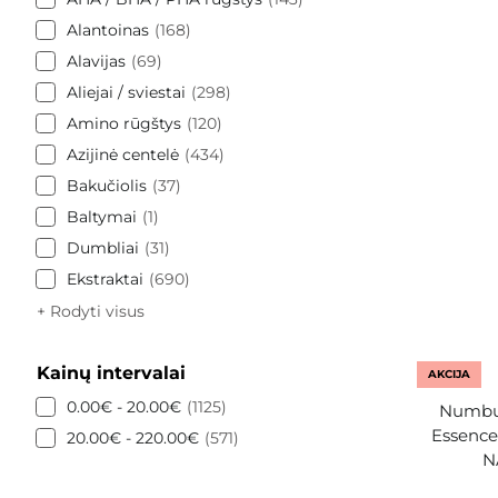
Alantoinas
168
Alavijas
69
Aliejai / sviestai
298
Amino rūgštys
120
Azijinė centelė
434
Bakučiolis
37
Baltymai
1
Dumbliai
31
Ekstraktai
690
+ Rodyti visus
Kainų intervalai
AKCIJA
0.00€ - 20.00€
1125
Numbuz
Essence 
20.00€ - 220.00€
571
N