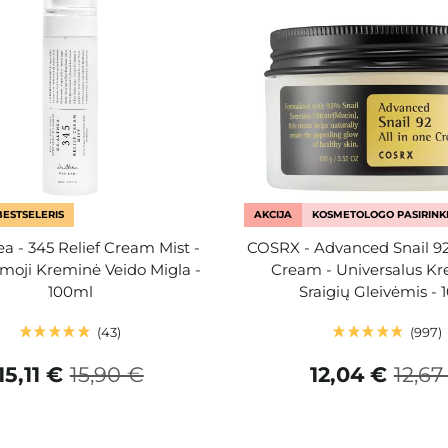
BESTSELERIS
AKCIJA
KOSMETOLOGO PASIRINK
ea - 345 Relief Cream Mist -
COSRX - Advanced Snail 92
oji Kreminė Veido Migla -
Cream - Universalus K
100ml
Sraigių Gleivėmis - 
43
997
15,11 €
15,90 €
12,04 €
12,67