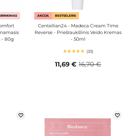
IRINKIMAS
AKCIJA
BESTSELERIS
omfort
Centellian24 - Madeca Cream Time
inamasis
Reverse - Priešraukšlinis Veido Kremas
 - 80g
- 50ml
33
11,69 €
16,70 €