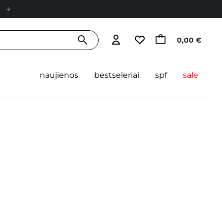
0,00 €
naujienos
bestseleriai
spf
sale