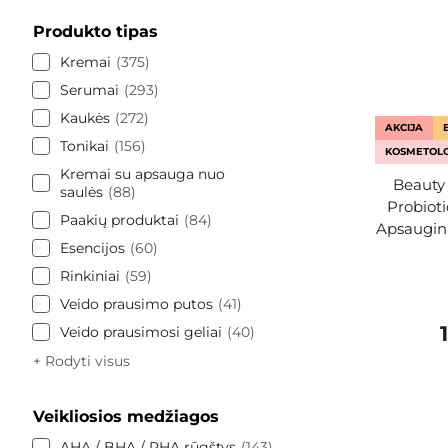
Produkto tipas
Kremai
375
Serumai
293
Kaukės
272
AKCIJA
Tonikai
156
KOSMETOLO
Kremai su apsauga nuo
Beauty 
saulės
88
Probiot
Paakių produktai
84
Apsaugini
Esencijos
60
Rinkiniai
59
Veido prausimo putos
41
Veido prausimosi geliai
40
+ Rodyti visus
Veikliosios medžiagos
AHA / BHA / PHA rūgštys
143