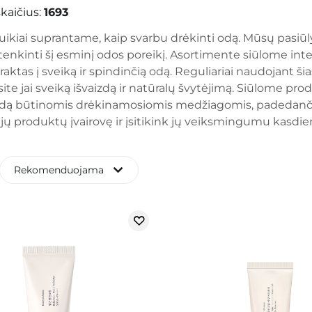
kaičius:
1693
uikiai suprantame, kaip svarbu drėkinti odą. Mūsų pasiūl
enkinti šį esminį odos poreikį. Asortimente siūlome inte
i raktas į sveiką ir spindinčią odą. Reguliariai naudojant
ksite jai sveiką išvaizdą ir natūralų švytėjimą. Siūlome pr
dą būtinomis drėkinamosiomis medžiagomis, padedančiomis
ų produktų įvairovę ir įsitikink jų veiksmingumu kasdien
Rekomenduojama