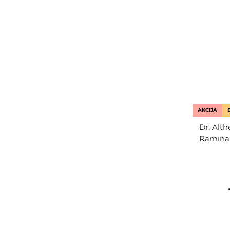
AKCIJA
Dr. Alth
Raminam