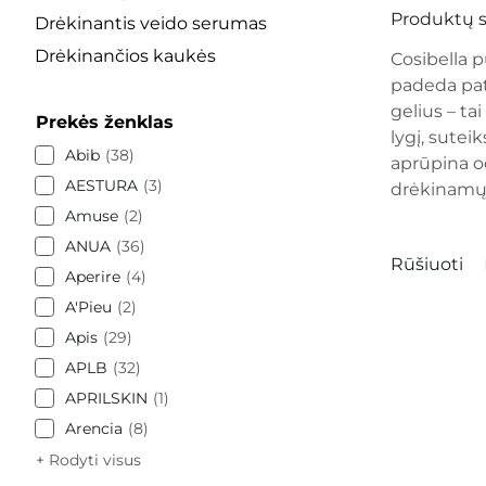
Produktų s
Drėkinantis veido serumas
Drėkinančios kaukės
Cosibella p
padeda pat
gelius – ta
Prekės ženklas
lygį, sutei
Abib
38
aprūpina o
AESTURA
3
drėkinamųj
Amuse
2
ANUA
36
Rūšiuoti
Aperire
4
A'Pieu
2
Apis
29
APLB
32
APRILSKIN
1
Arencia
8
+ Rodyti visus