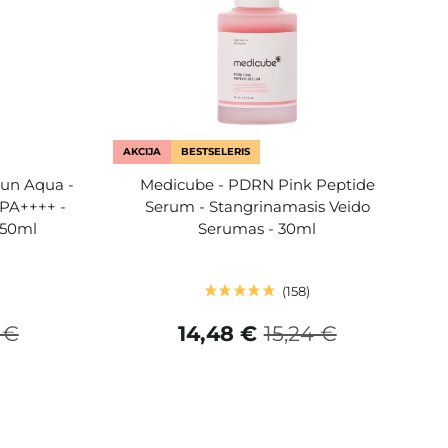
AKCIJA
BESTSELERIS
Sun Aqua -
Medicube - PDRN Pink Peptide
 PA++++ -
Serum - Stangrinamasis Veido
 50ml
Serumas - 30ml
158
 €
14,48 €
15,24 €