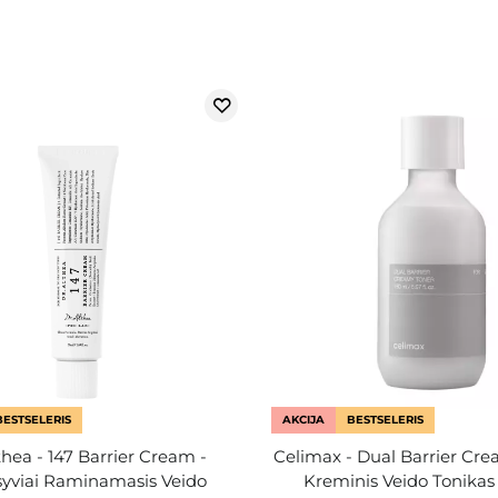
BESTSELERIS
AKCIJA
BESTSELERIS
thea - 147 Barrier Cream -
Celimax - Dual Barrier Cre
syviai Raminamasis Veido
Kreminis Veido Tonikas