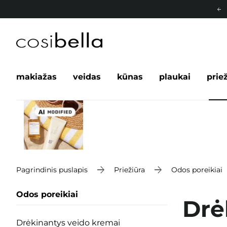
makiažas
veidas
kūnas
plaukai
prie
Pagrindinis puslapis
Priežiūra
Odos poreikiai
Odos poreikiai
Drė
Drėkinantys veido kremai