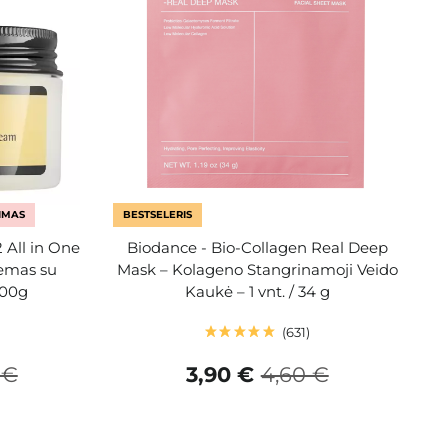
IMAS
BESTSELERIS
 All in One
Biodance - Bio-Collagen Real Deep
remas su
Mask – Kolageno Stangrinamoji Veido
100g
Kaukė – 1 vnt. / 34 g
631
 €
3,90 €
4,60 €