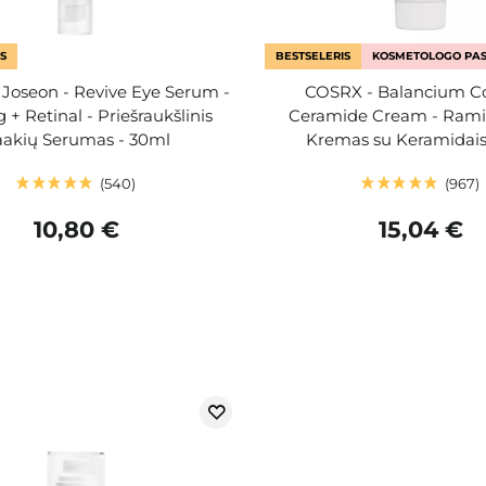
S
BESTSELERIS
KOSMETOLOGO PAS
 Joseon - Revive Eye Serum -
COSRX - Balancium C
 + Retinal - Priešraukšlinis
Ceramide Cream - Ram
akių Serumas - 30ml
Kremas su Keramidais
540
967
10,80 €
15,04 €