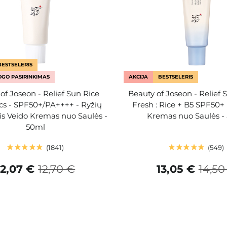
BESTSELERIS
GO PASIRINKIMAS
AKCIJA
BESTSELERIS
of Joseon - Relief Sun Rice
Beauty of Joseon - Relief 
ics - SPF50+/PA++++ - Ryžių
Fresh : Rice + B5 SPF50+
s Veido Kremas nuo Saulės -
Kremas nuo Saulės -
50ml
1841
549
12,07 €
12,70 €
13,05 €
14,50