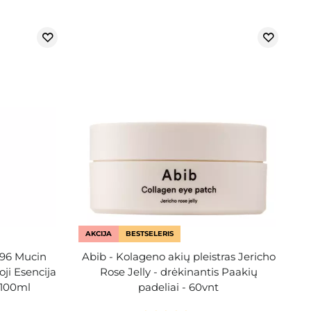
AKCIJA
BESTSELERIS
 96 Mucin
Abib - Kolageno akių pleistras Jericho
ji Esencija
Rose Jelly - drėkinantis Paakių
 100ml
padeliai - 60vnt