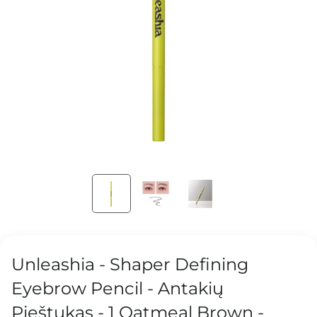
Unleashia - Shaper Defining
Eyebrow Pencil - Antakių
Pieštukas - 1 Oatmeal Brown -