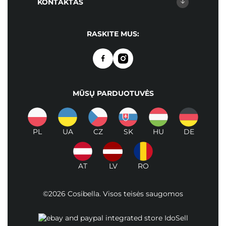
KONTAKTAS
RASKITE MUS:
MŪSŲ PARDUOTUVĖS
PL
UA
CZ
SK
HU
DE
AT
LV
RO
©2026 Cosibella. Visos teisės saugomos