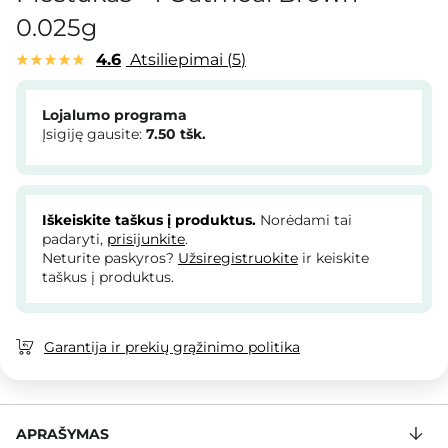
0.025g
4.6
Atsiliepimai
5
Lojalumo programa
Įsigiję gausite:
7.50
tšk.
Iškeiskite taškus į produktus.
Norėdami tai
padaryti,
prisijunkite
.
Neturite paskyros?
Užsiregistruokite
ir keiskite
taškus į produktus.
Garantija ir prekių grąžinimo politika
APRAŠYMAS