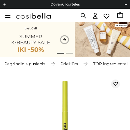
Dovanų Kortelės
Cosibella lojalumo programa
Nemokamas pristatymas nuo 40,00 €
Dovanų Kortelės
Pagrindinis puslapis
Priežiūra
TOP ingredientai