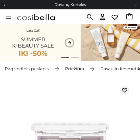
Dovanų Kortelės
Cosibella lojalumo programa
Nemokamas pristatymas nuo 40,00 €
Dovanų Kortelės
Pagrindinis puslapis
Priežiūra
Pasaulio kosmeti