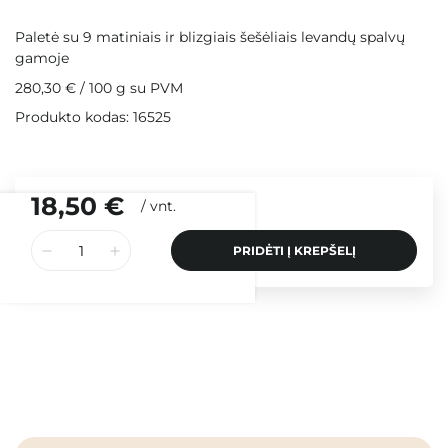
Paletė su 9 matiniais ir blizgiais šešėliais levandų spalvų
gamoje
280,30 €
/
100 g
su PVM
Produkto kodas: 16525
18,50 €
/
vnt.
PRIDĖTI Į KREPŠELĮ