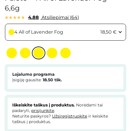
6,6g
4.88
Atsiliepimai
64
4 All of Lavender Fog
18,50 €
Lojalumo programa
Įsigiję gausite:
18.50
tšk.
Iškeiskite taškus į produktus.
Norėdami tai
padaryti,
prisijunkite
.
Neturite paskyros?
Užsiregistruokite
ir keiskite
taškus į produktus.