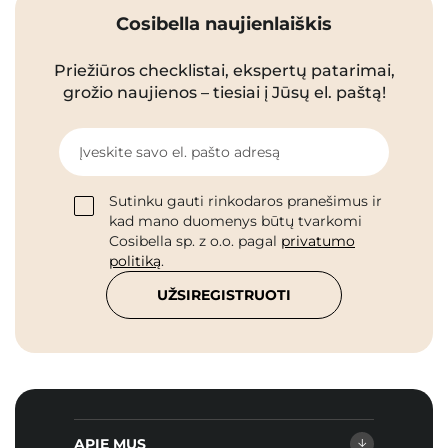
Cosibella naujienlaiškis
Priežiūros checklistai, ekspertų patarimai,
grožio naujienos – tiesiai į Jūsų el. paštą!
Įveskite savo el. pašto adresą
Sutinku gauti rinkodaros pranešimus ir
kad mano duomenys būtų tvarkomi
Cosibella sp. z o.o. pagal
privatumo
politiką
.
UŽSIREGISTRUOTI
APIE MUS