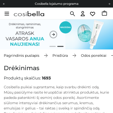
Cosibella lojalumo programa
Nemokamas pristatymas nuo 40,00 €
Dovanų Kortelės
Cosibella lojalumo programa
Nemokamas pristatymas nuo 40,00 €
Dovanų Kortelės
Pagrindinis puslapis
Priežiūra
Odos poreikiai
Drėkinimas
Produktų skaičius:
1693
Cosibella puikiai suprantame, kaip svarbu drėkinti odą.
Mūsų pasiūlyme rasite kruopščiai atrinktus produktus, kurie
padeda patenkinti šį esminį odos poreikį. Asortimente
siūlome intensyviai drėkinančius serumus, kremus,
emulsijas ir gelius – tai raktas į sveiką ir spindinčią odą.