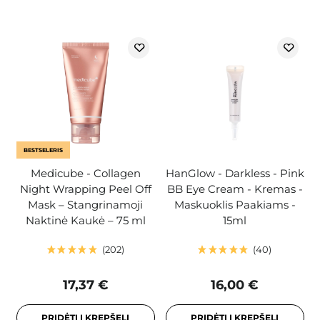
BESTSELERIS
Medicube - Collagen
HanGlow - Darkless - Pink
Night Wrapping Peel Off
BB Eye Cream - Kremas -
Mask – Stangrinamoji
Maskuoklis Paakiams -
Naktinė Kaukė – 75 ml
15ml
202
40
17,37 €
16,00 €
PRIDĖTI Į KREPŠELĮ
PRIDĖTI Į KREPŠELĮ