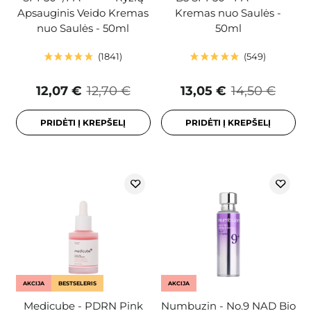
Apsauginis Veido Kremas
Kremas nuo Saulės -
nuo Saulės - 50ml
50ml
1841
549
12,07 €
12,70 €
13,05 €
14,50 €
PRIDĖTI Į KREPŠELĮ
PRIDĖTI Į KREPŠELĮ
AKCIJA
BESTSELERIS
AKCIJA
Medicube - PDRN Pink
Numbuzin - No.9 NAD Bio