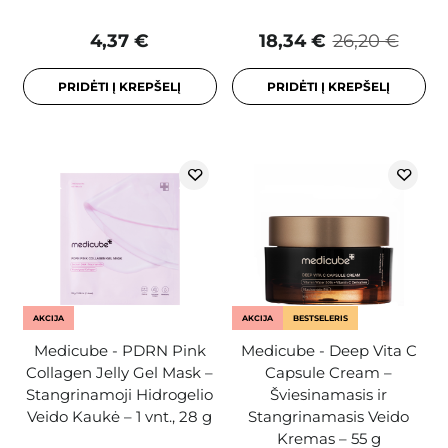
4,37 €
18,34 €
26,20 €
PRIDĖTI Į KREPŠELĮ
PRIDĖTI Į KREPŠELĮ
AKCIJA
AKCIJA
BESTSELERIS
Medicube - PDRN Pink
Medicube - Deep Vita C
Collagen Jelly Gel Mask –
Capsule Cream –
Stangrinamoji Hidrogelio
Šviesinamasis ir
Veido Kaukė – 1 vnt., 28 g
Stangrinamasis Veido
Kremas – 55 g