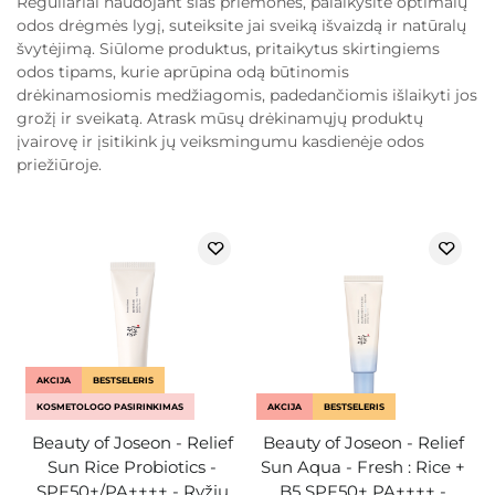
Reguliariai naudojant šias priemones, palaikysite optimalų
odos drėgmės lygį, suteiksite jai sveiką išvaizdą ir natūralų
švytėjimą. Siūlome produktus, pritaikytus skirtingiems
odos tipams, kurie aprūpina odą būtinomis
drėkinamosiomis medžiagomis, padedančiomis išlaikyti jos
grožį ir sveikatą. Atrask mūsų drėkinamųjų produktų
įvairovę ir įsitikink jų veiksmingumu kasdienėje odos
priežiūroje.
AKCIJA
BESTSELERIS
KOSMETOLOGO PASIRINKIMAS
AKCIJA
BESTSELERIS
Beauty of Joseon - Relief
Beauty of Joseon - Relief
Sun Rice Probiotics -
Sun Aqua - Fresh : Rice +
SPF50+/PA++++ - Ryžių
B5 SPF50+ PA++++ -