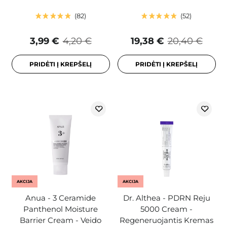
82
52
3,99 €
4,20 €
19,38 €
20,40 €
PRIDĖTI Į KREPŠELĮ
PRIDĖTI Į KREPŠELĮ
AKCIJA
AKCIJA
Anua - 3 Ceramide
Dr. Althea - PDRN Reju
Panthenol Moisture
5000 Cream -
Barrier Cream - Veido
Regeneruojantis Kremas