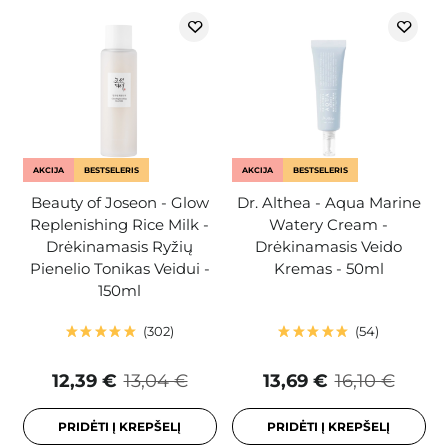
AKCIJA
BESTSELERIS
AKCIJA
BESTSELERIS
Beauty of Joseon - Glow
Dr. Althea - Aqua Marine
Replenishing Rice Milk -
Watery Cream -
Drėkinamasis Ryžių
Drėkinamasis Veido
Pienelio Tonikas Veidui -
Kremas - 50ml
150ml
302
54
12,39 €
13,04 €
13,69 €
16,10 €
PRIDĖTI Į KREPŠELĮ
PRIDĖTI Į KREPŠELĮ