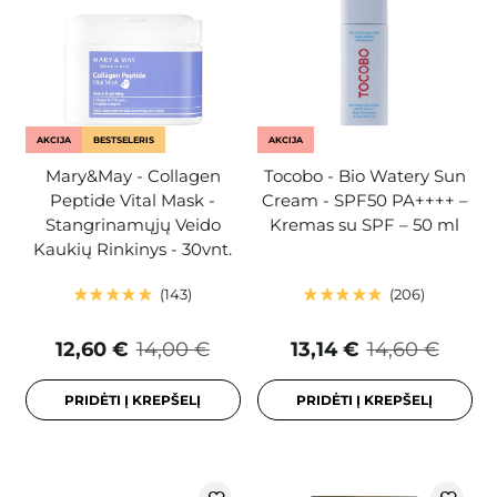
AKCIJA
BESTSELERIS
AKCIJA
Mary&May - Collagen
Tocobo - Bio Watery Sun
Peptide Vital Mask -
Cream - SPF50 PA++++ –
Stangrinamųjų Veido
Kremas su SPF – 50 ml
Kaukių Rinkinys - 30vnt.
143
206
12,60 €
14,00 €
13,14 €
14,60 €
PRIDĖTI Į KREPŠELĮ
PRIDĖTI Į KREPŠELĮ