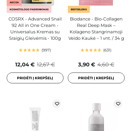
AKCIJA
KOSMETOLOGO PASIRINKIMAS
BESTSELERIS
COSRX - Advanced Snail
Biodance - Bio-Collagen
92 All in One Cream -
Real Deep Mask –
Universalus Kremas su
Kolageno Stangrinamoji
Sraigių Gleivėmis - 100g
Veido Kaukė – 1 vnt. / 34 g
997
631
12,04 €
12,67 €
3,90 €
4,60 €
PRIDĖTI Į KREPŠELĮ
PRIDĖTI Į KREPŠELĮ