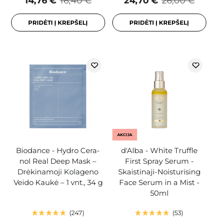
14,76 €
16,40 €
24,70 €
26,00 €
PRIDĖTI Į KREPŠELĮ
PRIDĖTI Į KREPŠELĮ
AKCIJA
Biodance - Hydro Cera-
d'Alba - White Truffle
nol Real Deep Mask –
First Spray Serum -
Drėkinamoji Kolageno
Skaistinaji-Noisturising
Veido Kaukė – 1 vnt., 34 g
Face Serum in a Mist -
50ml
247
53