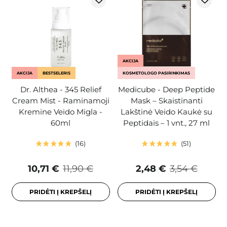
AKCIJA
AKCIJA
BESTSELERIS
KOSMETOLOGO PASIRINKIMAS
Dr. Althea - 345 Relief
Medicube - Deep Peptide
Cream Mist - Raminamoji
Mask – Skaistinanti
Kremine Veido Migla -
Lakštinė Veido Kaukė su
60ml
Peptidais – 1 vnt., 27 ml
16
51
10,71 €
11,90 €
2,48 €
3,54 €
PRIDĖTI Į KREPŠELĮ
PRIDĖTI Į KREPŠELĮ