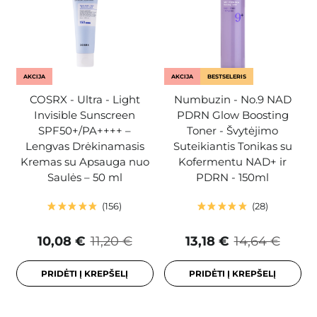
AKCIJA
AKCIJA
BESTSELERIS
COSRX - Ultra - Light
Numbuzin - No.9 NAD
Invisible Sunscreen
PDRN Glow Boosting
SPF50+/PA++++ –
Toner - Švytėjimo
Lengvas Drėkinamasis
Suteikiantis Tonikas su
Kremas su Apsauga nuo
Kofermentu NAD+ ir
Saulės – 50 ml
PDRN - 150ml
156
28
10,08 €
11,20 €
13,18 €
14,64 €
PRIDĖTI Į KREPŠELĮ
PRIDĖTI Į KREPŠELĮ