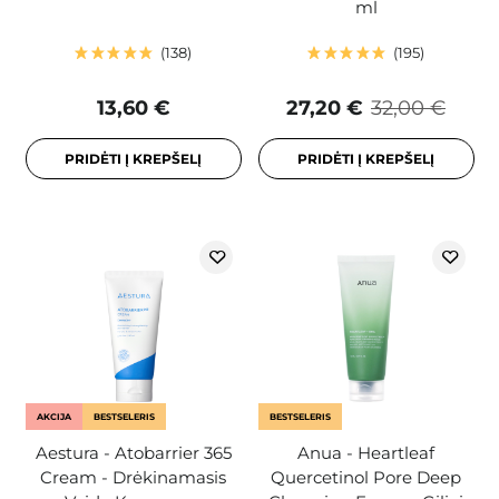
ml
138
195
13,60 €
27,20 €
32,00 €
PRIDĖTI Į KREPŠELĮ
PRIDĖTI Į KREPŠELĮ
AKCIJA
BESTSELERIS
BESTSELERIS
Aestura - Atobarrier 365
Anua - Heartleaf
Cream - Drėkinamasis
Quercetinol Pore Deep