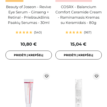
Beauty of Joseon - Revive
COSRX - Balancium
Eye Serum - Ginseng +
Comfort Ceramide Cream
Retinal - Priešraukšlinis
- Raminamasis Kremas
Paakių Serumas - 30ml
su Keramidais - 80g
540
967
10,80 €
15,04 €
PRIDĖTI Į KREPŠELĮ
PRIDĖTI Į KREPŠELĮ