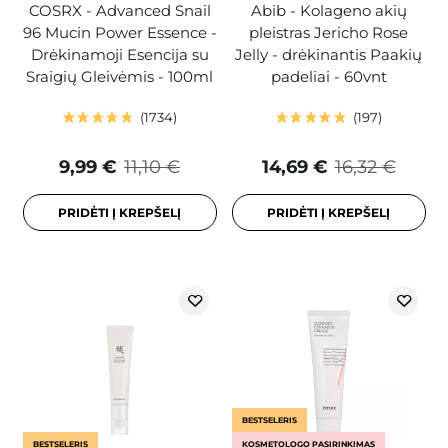
COSRX - Advanced Snail
Abib - Kolageno akių
96 Mucin Power Essence -
pleistras Jericho Rose
Drėkinamoji Esencija su
Jelly - drėkinantis Paakių
Sraigių Gleivėmis - 100ml
padeliai - 60vnt
1734
197
9,99 €
11,10 €
14,69 €
16,32 €
PRIDĖTI Į KREPŠELĮ
PRIDĖTI Į KREPŠELĮ
BESTSELERIS
BESTSELERIS
KOSMETOLOGO PASIRINKIMAS