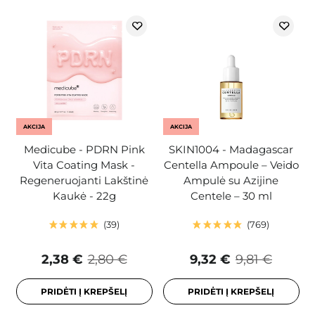
AKCIJA
AKCIJA
Medicube - PDRN Pink
SKIN1004 - Madagascar
Vita Coating Mask -
Centella Ampoule – Veido
Regeneruojanti Lakštinė
Ampulė su Azijine
Kaukė - 22g
Centele – 30 ml
39
769
2,38 €
2,80 €
9,32 €
9,81 €
PRIDĖTI Į KREPŠELĮ
PRIDĖTI Į KREPŠELĮ