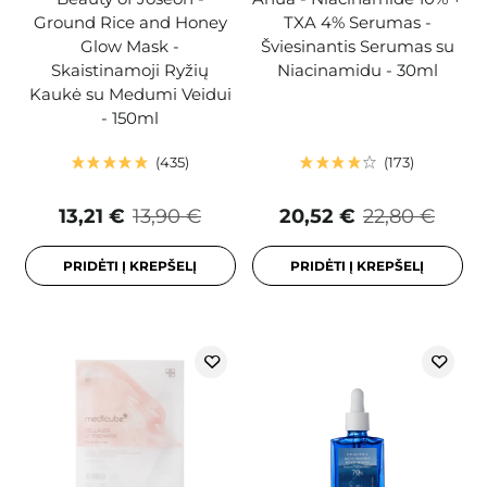
Ground Rice and Honey
TXA 4% Serumas -
Glow Mask -
Šviesinantis Serumas su
Skaistinamoji Ryžių
Niacinamidu - 30ml
Kaukė su Medumi Veidui
- 150ml
435
173
13,21 €
13,90 €
20,52 €
22,80 €
PRIDĖTI Į KREPŠELĮ
PRIDĖTI Į KREPŠELĮ