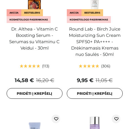
AKCIJA
BESTSELERIS
AKCIJA
BESTSELERIS
KOSMETOLOGO PASIRINKIMAS
KOSMETOLOGO PASIRINKIMAS
Dr. Althea - Vitamin C
Round Lab - Birch Juice
Boosting Serum -
Moisturizing Sun Cream
Serumas su Vitaminu C
SPF50+ PA++++ -
Veidui - 30ml
Drėkinamasis Kremas
nuo Saulės - 50ml
113
306
14,58 €
16,20 €
9,95 €
11,05 €
PRIDĖTI Į KREPŠELĮ
PRIDĖTI Į KREPŠELĮ