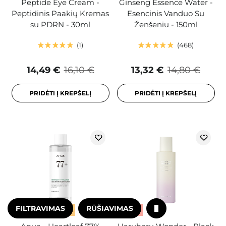
Peptide Eye Cream -
Ginseng Essence Water -
Peptidinis Paakių Kremas
Esencinis Vanduo Su
su PDRN - 30ml
Ženšeniu - 150ml
1
468
14,49 €
16,10 €
13,32 €
14,80 €
PRIDĖTI Į KREPŠELĮ
PRIDĖTI Į KREPŠELĮ
FILTRAVIMAS
RŪŠIAVIMAS
AKCIJA
BESTSELERIS
AKCIJA