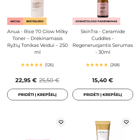
AKCIJA
BESTSELERIS
KOSMETOLOGO PASIRINKIMAS
Anua - Rice 70 Glow Milky
SkinTra - Ceramide
Toner – Drėkinamasis
Cuddles -
Ryžių Tonikas Veidui – 250
Regeneruojantis Serumas
ml
- 30ml
126
268
22,95 €
25,50 €
15,40 €
PRIDĖTI Į KREPŠELĮ
PRIDĖTI Į KREPŠELĮ