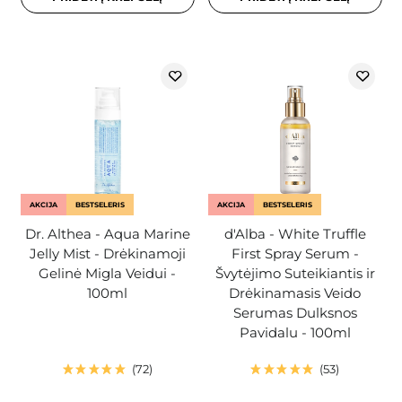
AKCIJA
BESTSELERIS
AKCIJA
BESTSELERIS
Dr. Althea - Aqua Marine
d'Alba - White Truffle
Jelly Mist - Drėkinamoji
First Spray Serum -
Gelinė Migla Veidui -
Švytėjimo Suteikiantis ir
100ml
Drėkinamasis Veido
Serumas Dulksnos
Pavidalu - 100ml
72
53