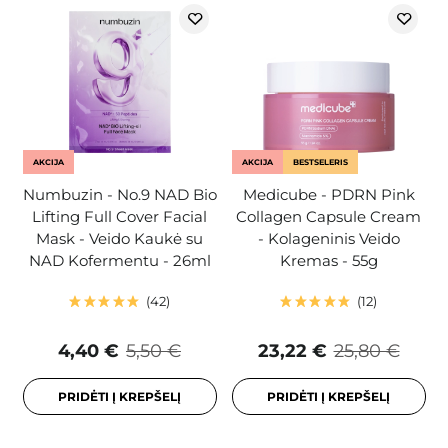
AKCIJA
AKCIJA
BESTSELERIS
Numbuzin - No.9 NAD Bio
Medicube - PDRN Pink
Lifting Full Cover Facial
Collagen Capsule Cream
Mask - Veido Kaukė su
- Kolageninis Veido
NAD Kofermentu - 26ml
Kremas - 55g
42
12
4,40 €
5,50 €
23,22 €
25,80 €
PRIDĖTI Į KREPŠELĮ
PRIDĖTI Į KREPŠELĮ