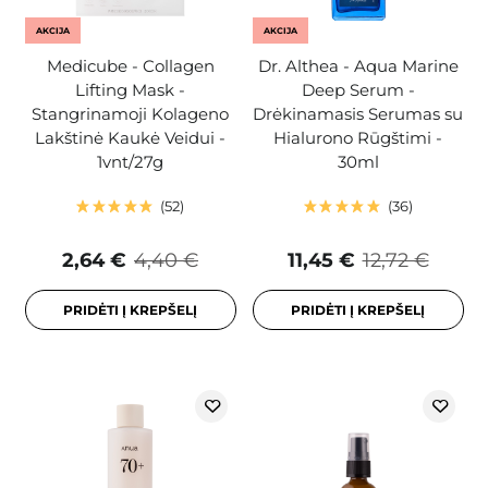
AKCIJA
AKCIJA
Medicube - Collagen
Dr. Althea - Aqua Marine
Lifting Mask -
Deep Serum -
Stangrinamoji Kolageno
Drėkinamasis Serumas su
Lakštinė Kaukė Veidui -
Hialurono Rūgštimi -
1vnt/27g
30ml
52
36
2,64 €
4,40 €
11,45 €
12,72 €
PRIDĖTI Į KREPŠELĮ
PRIDĖTI Į KREPŠELĮ