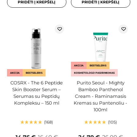
PRIDĖTI Į KREPŠELĮ
PRIDĖTI Į KREPŠELĮ
AKCIJA
BESTSELERIS
AKCIJA
BESTSELERIS
KOSMETOLOGO PASIRINKIMAS
COSRX - The 6 Peptide
Purito Seoul - Mighty
Skin Booster Serum –
Bamboo Panthenol
Serumas su Peptidų
Cream - Raminamasis
Kompleksu – 150 ml
Kremas su Pantenoliu -
100ml
168
105