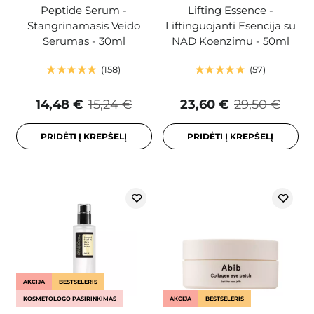
Peptide Serum -
Lifting Essence -
Stangrinamasis Veido
Liftinguojanti Esencija su
Serumas - 30ml
NAD Koenzimu - 50ml
158
57
14,48 €
15,24 €
23,60 €
29,50 €
PRIDĖTI Į KREPŠELĮ
PRIDĖTI Į KREPŠELĮ
AKCIJA
BESTSELERIS
KOSMETOLOGO PASIRINKIMAS
AKCIJA
BESTSELERIS