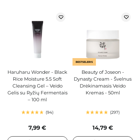
BESTSELERIS
Haruharu Wonder - Black
Beauty of Joseon -
Rice Moisture 5.5 Soft
Dynasty Cream - Švelnus
Cleansing Gel – Veido
Drėkinamasis Veido
Gelis su Ryžių Fermentais
Kremas - 50ml
– 100 ml
94
297
7,99 €
14,79 €