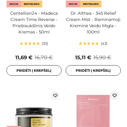
AKCIJA
BESTSELERIS
AKCIJA
BESTSELERIS
Centellian24 - Madeca
Dr. Althea - 345 Relief
Cream Time Reverse -
Cream Mist - Raminamoji
Priešraukšlinis Veido
Kreminė Veido Migla -
Kremas - 50ml
100ml
33
43
11,69 €
16,70 €
15,11 €
15,90 €
PRIDĖTI Į KREPŠELĮ
PRIDĖTI Į KREPŠELĮ