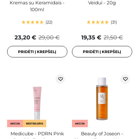
Kremas su Keramidais -
Veidui - 20g
100ml
22
31
23,20 €
29,00 €
19,35 €
21,50 €
PRIDĖTI Į KREPŠELĮ
PRIDĖTI Į KREPŠELĮ
AKCIJA
BESTSELERIS
AKCIJA
Medicube - PDRN Pink
Beauty of Joseon -