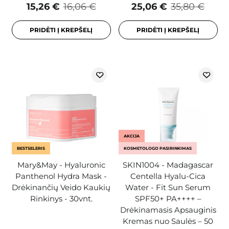
15,26 €
16,06 €
25,06 €
35,80 €
PRIDĖTI Į KREPŠELĮ
PRIDĖTI Į KREPŠELĮ
AKCIJA
BESTSELERIS
KOSMETOLOGO PASIRINKIMAS
Mary&May - Hyaluronic
SKIN1004 - Madagascar
Panthenol Hydra Mask -
Centella Hyalu-Cica
Drėkinančių Veido Kaukių
Water - Fit Sun Serum
Rinkinys - 30vnt.
SPF50+ PA++++ –
Drėkinamasis Apsauginis
Kremas nuo Saulės – 50