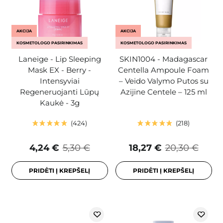
AKCIJA
AKCIJA
KOSMETOLOGO PASIRINKIMAS
KOSMETOLOGO PASIRINKIMAS
Laneige - Lip Sleeping
SKIN1004 - Madagascar
Mask EX - Berry -
Centella Ampoule Foam
Intensyviai
– Veido Valymo Putos su
Regeneruojanti Lūpų
Azijine Centele – 125 ml
Kaukė - 3g
424
218
4,24 €
5,30 €
18,27 €
20,30 €
PRIDĖTI Į KREPŠELĮ
PRIDĖTI Į KREPŠELĮ