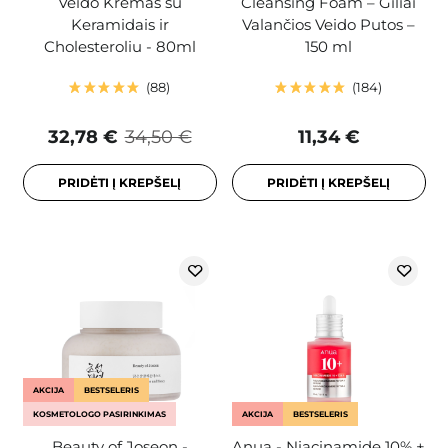
Veido Kremas su
Cleansing Foam – Giliai
Keramidais ir
Valančios Veido Putos –
Cholesteroliu - 80ml
150 ml
88
184
32,78 €
34,50 €
11,34 €
PRIDĖTI Į KREPŠELĮ
PRIDĖTI Į KREPŠELĮ
AKCIJA
BESTSELERIS
KOSMETOLOGO PASIRINKIMAS
AKCIJA
BESTSELERIS
Beauty of Joseon -
Anua - Niacinamide 10% +