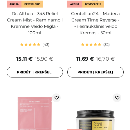
AKCIJA
BESTSELERIS
AKCIJA
BESTSELERIS
Dr. Althea - 345 Relief
Centellian24 - Madeca
Cream Mist - Raminamoji
Cream Time Reverse -
Kreminė Veido Migla -
Priešraukšlinis Veido
100ml
Kremas - 50ml
43
32
15,11 €
15,90 €
11,69 €
16,70 €
PRIDĖTI Į KREPŠELĮ
PRIDĖTI Į KREPŠELĮ