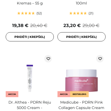
Kremas – 55 g
100ml
52
21
19,38 €
20,40 €
23,20 €
29,00 €
PRIDĖTI Į KREPŠELĮ
PRIDĖTI Į KREPŠELĮ
AKCIJA
AKCIJA
BESTSELERIS
Dr. Althea - PDRN Reju
Medicube - PDRN Pink
5000 Cream -
Collagen Capsule Cream