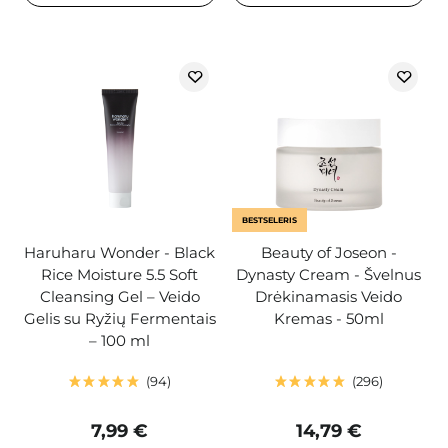
BESTSELERIS
Haruharu Wonder - Black
Beauty of Joseon -
Rice Moisture 5.5 Soft
Dynasty Cream - Švelnus
Cleansing Gel – Veido
Drėkinamasis Veido
Gelis su Ryžių Fermentais
Kremas - 50ml
– 100 ml
94
296
7,99 €
14,79 €