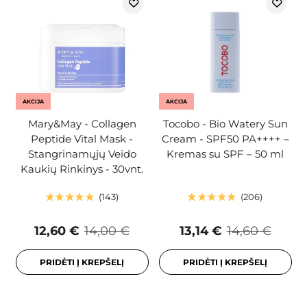
AKCIJA
AKCIJA
Mary&May - Collagen
Tocobo - Bio Watery Sun
Peptide Vital Mask -
Cream - SPF50 PA++++ –
Stangrinamųjų Veido
Kremas su SPF – 50 ml
Kaukių Rinkinys - 30vnt.
143
206
12,60 €
14,00 €
13,14 €
14,60 €
PRIDĖTI Į KREPŠELĮ
PRIDĖTI Į KREPŠELĮ