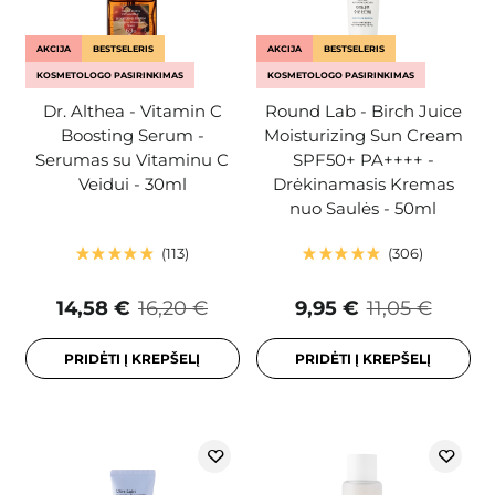
AKCIJA
BESTSELERIS
AKCIJA
BESTSELERIS
KOSMETOLOGO PASIRINKIMAS
KOSMETOLOGO PASIRINKIMAS
Dr. Althea - Vitamin C
Round Lab - Birch Juice
Boosting Serum -
Moisturizing Sun Cream
Serumas su Vitaminu C
SPF50+ PA++++ -
Veidui - 30ml
Drėkinamasis Kremas
nuo Saulės - 50ml
113
306
14,58 €
16,20 €
9,95 €
11,05 €
PRIDĖTI Į KREPŠELĮ
PRIDĖTI Į KREPŠELĮ