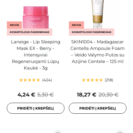
AKCIJA
AKCIJA
KOSMETOLOGO PASIRINKIMAS
KOSMETOLOGO PASIRINKIMAS
Laneige - Lip Sleeping
SKIN1004 - Madagascar
Mask EX - Berry -
Centella Ampoule Foam
Intensyviai
– Veido Valymo Putos su
Regeneruojanti Lūpų
Azijine Centele – 125 ml
Kaukė - 3g
424
218
4,24 €
5,30 €
18,27 €
20,30 €
PRIDĖTI Į KREPŠELĮ
PRIDĖTI Į KREPŠELĮ