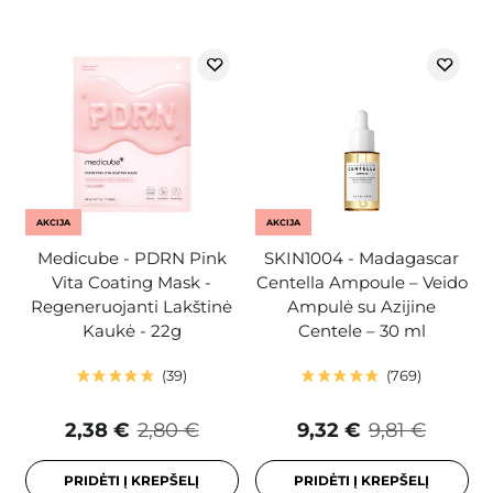
AKCIJA
AKCIJA
Medicube - PDRN Pink
SKIN1004 - Madagascar
Vita Coating Mask -
Centella Ampoule – Veido
Regeneruojanti Lakštinė
Ampulė su Azijine
Kaukė - 22g
Centele – 30 ml
39
769
2,38 €
2,80 €
9,32 €
9,81 €
PRIDĖTI Į KREPŠELĮ
PRIDĖTI Į KREPŠELĮ