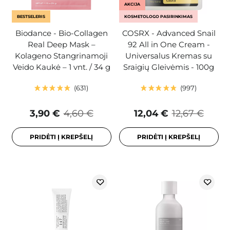
AKCIJA
BESTSELERIS
KOSMETOLOGO PASIRINKIMAS
Biodance - Bio-Collagen
COSRX - Advanced Snail
Real Deep Mask –
92 All in One Cream -
Kolageno Stangrinamoji
Universalus Kremas su
Veido Kaukė – 1 vnt. / 34 g
Sraigių Gleivėmis - 100g
631
997
3,90 €
4,60 €
12,04 €
12,67 €
PRIDĖTI Į KREPŠELĮ
PRIDĖTI Į KREPŠELĮ