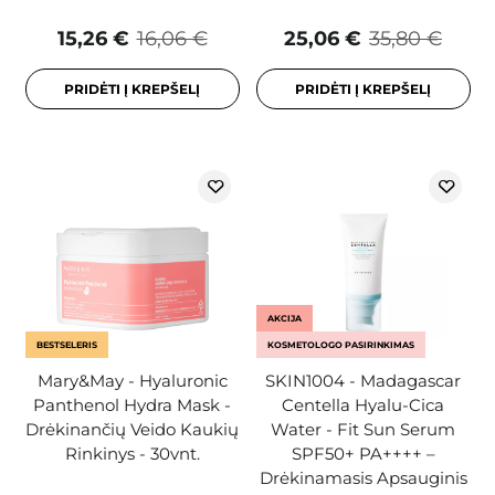
15,26 €
16,06 €
25,06 €
35,80 €
PRIDĖTI Į KREPŠELĮ
PRIDĖTI Į KREPŠELĮ
AKCIJA
BESTSELERIS
KOSMETOLOGO PASIRINKIMAS
Mary&May - Hyaluronic
SKIN1004 - Madagascar
Panthenol Hydra Mask -
Centella Hyalu-Cica
Drėkinančių Veido Kaukių
Water - Fit Sun Serum
Rinkinys - 30vnt.
SPF50+ PA++++ –
Drėkinamasis Apsauginis