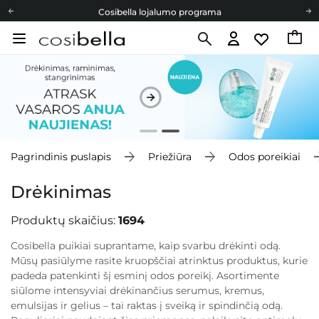
Cosibella lojalumo programa
Nemokamas pristatymas nuo 40,00 €
Dovanų Kortelės
Cosibella lojalumo programa
Nemokamas pristatymas nuo 40,00 €
Dovanų Kortelės
Pagrindinis puslapis
Priežiūra
Odos poreikiai
Drėkinimas
Produktų skaičius:
1694
Cosibella puikiai suprantame, kaip svarbu drėkinti odą.
Mūsų pasiūlyme rasite kruopščiai atrinktus produktus, kurie
padeda patenkinti šį esminį odos poreikį. Asortimente
siūlome intensyviai drėkinančius serumus, kremus,
emulsijas ir gelius – tai raktas į sveiką ir spindinčią odą.