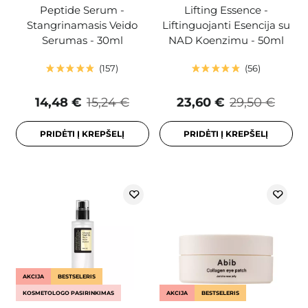
Peptide Serum -
Lifting Essence -
Stangrinamasis Veido
Liftinguojanti Esencija su
Serumas - 30ml
NAD Koenzimu - 50ml
157
56
14,48 €
15,24 €
23,60 €
29,50 €
PRIDĖTI Į KREPŠELĮ
PRIDĖTI Į KREPŠELĮ
AKCIJA
BESTSELERIS
KOSMETOLOGO PASIRINKIMAS
AKCIJA
BESTSELERIS