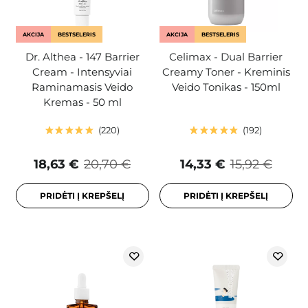
AKCIJA
BESTSELERIS
AKCIJA
BESTSELERIS
Dr. Althea - 147 Barrier
Celimax - Dual Barrier
Cream - Intensyviai
Creamy Toner - Kreminis
Raminamasis Veido
Veido Tonikas - 150ml
Kremas - 50 ml
220
192
18,63 €
20,70 €
14,33 €
15,92 €
PRIDĖTI Į KREPŠELĮ
PRIDĖTI Į KREPŠELĮ