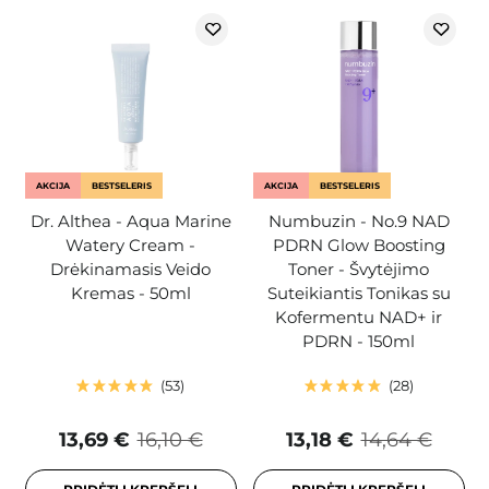
AKCIJA
BESTSELERIS
AKCIJA
BESTSELERIS
Dr. Althea - Aqua Marine
Numbuzin - No.9 NAD
Watery Cream -
PDRN Glow Boosting
Drėkinamasis Veido
Toner - Švytėjimo
Kremas - 50ml
Suteikiantis Tonikas su
Kofermentu NAD+ ir
PDRN - 150ml
53
28
13,69 €
16,10 €
13,18 €
14,64 €