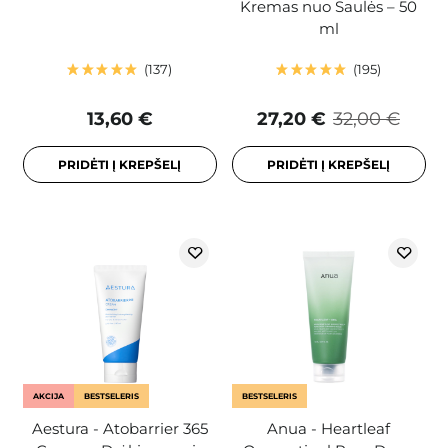
Kremas nuo Saulės – 50
ml
137
195
13,60 €
27,20 €
32,00 €
PRIDĖTI Į KREPŠELĮ
PRIDĖTI Į KREPŠELĮ
AKCIJA
BESTSELERIS
BESTSELERIS
Aestura - Atobarrier 365
Anua - Heartleaf