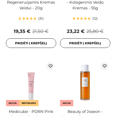
Regeneruojantis Kremas
- Kolageninis Veido
Veidui - 20g
Kremas - 55g
31
12
19,35 €
21,50 €
23,22 €
25,80 €
PRIDĖTI Į KREPŠELĮ
PRIDĖTI Į KREPŠELĮ
AKCIJA
BESTSELERIS
AKCIJA
Medicube - PDRN Pink
Beauty of Joseon -