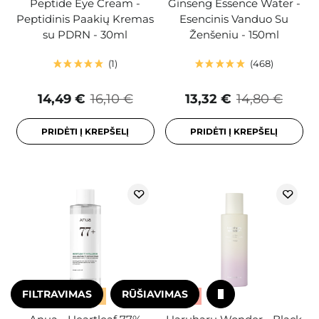
Peptide Eye Cream -
Ginseng Essence Water -
Peptidinis Paakių Kremas
Esencinis Vanduo Su
su PDRN - 30ml
Ženšeniu - 150ml
1
468
14,49 €
16,10 €
13,32 €
14,80 €
PRIDĖTI Į KREPŠELĮ
PRIDĖTI Į KREPŠELĮ
FILTRAVIMAS
RŪŠIAVIMAS
AKCIJA
BESTSELERIS
AKCIJA