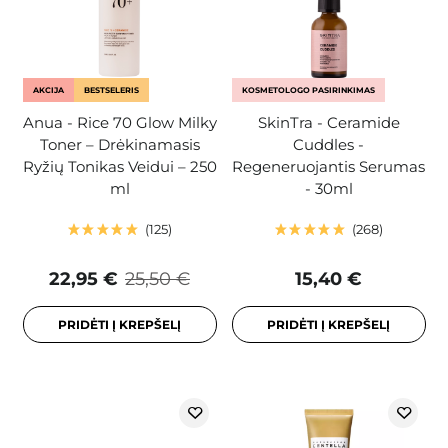
AKCIJA
BESTSELERIS
KOSMETOLOGO PASIRINKIMAS
Anua - Rice 70 Glow Milky
SkinTra - Ceramide
Toner – Drėkinamasis
Cuddles -
Ryžių Tonikas Veidui – 250
Regeneruojantis Serumas
ml
- 30ml
125
268
22,95 €
25,50 €
15,40 €
PRIDĖTI Į KREPŠELĮ
PRIDĖTI Į KREPŠELĮ