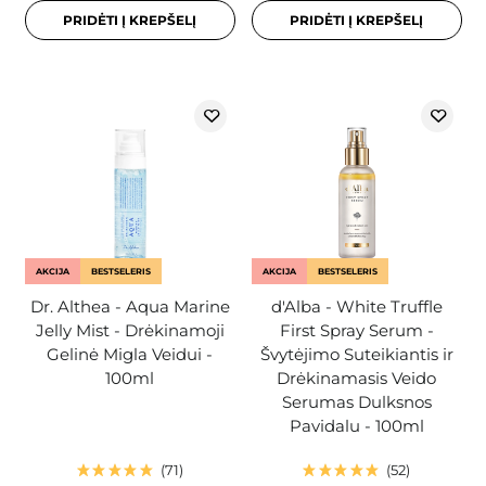
PRIDĖTI Į KREPŠELĮ
PRIDĖTI Į KREPŠELĮ
AKCIJA
BESTSELERIS
AKCIJA
BESTSELERIS
Dr. Althea - Aqua Marine
d'Alba - White Truffle
Jelly Mist - Drėkinamoji
First Spray Serum -
Gelinė Migla Veidui -
Švytėjimo Suteikiantis ir
100ml
Drėkinamasis Veido
Serumas Dulksnos
Pavidalu - 100ml
71
52