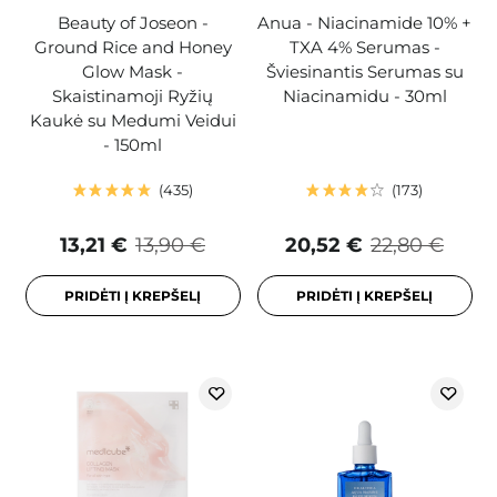
Beauty of Joseon -
Anua - Niacinamide 10% +
Ground Rice and Honey
TXA 4% Serumas -
Glow Mask -
Šviesinantis Serumas su
Skaistinamoji Ryžių
Niacinamidu - 30ml
Kaukė su Medumi Veidui
- 150ml
435
173
13,21 €
13,90 €
20,52 €
22,80 €
PRIDĖTI Į KREPŠELĮ
PRIDĖTI Į KREPŠELĮ