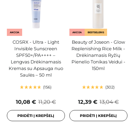
AKCIJA
AKCIJA
BESTSELERIS
COSRX - Ultra - Light
Beauty of Joseon - Glow
Invisible Sunscreen
Replenishing Rice Milk -
SPF50+/PA++++ –
Drėkinamasis Ryžių
Lengvas Drėkinamasis
Pienelio Tonikas Veidui -
Kremas su Apsauga nuo
150ml
Saulės – 50 ml
156
302
10,08 €
11,20 €
12,39 €
13,04 €
PRIDĖTI Į KREPŠELĮ
PRIDĖTI Į KREPŠELĮ