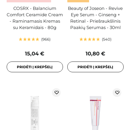
COSRX - Balancium
Beauty of Joseon - Revive
Comfort Ceramide Cream
Eye Serum - Ginseng +
- Raminamasis Kremas
Retinal - Priešraukšlinis
su Keramidais - 80g
Paakių Serumas - 30ml
966
540
15,04 €
10,80 €
PRIDĖTI Į KREPŠELĮ
PRIDĖTI Į KREPŠELĮ