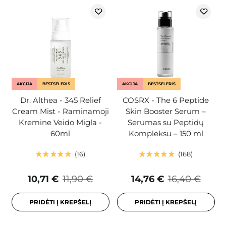
AKCIJA
BESTSELERIS
AKCIJA
BESTSELERIS
Dr. Althea - 345 Relief
COSRX - The 6 Peptide
Cream Mist - Raminamoji
Skin Booster Serum –
Kremine Veido Migla -
Serumas su Peptidų
60ml
Kompleksu – 150 ml
16
168
10,71 €
11,90 €
14,76 €
16,40 €
PRIDĖTI Į KREPŠELĮ
PRIDĖTI Į KREPŠELĮ