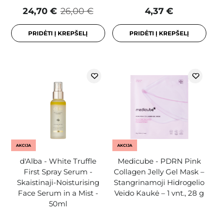
24,70 €
26,00 €
4,37 €
PRIDĖTI Į KREPŠELĮ
PRIDĖTI Į KREPŠELĮ
AKCIJA
AKCIJA
d'Alba - White Truffle
Medicube - PDRN Pink
First Spray Serum -
Collagen Jelly Gel Mask –
Skaistinaji-Noisturising
Stangrinamoji Hidrogelio
Face Serum in a Mist -
Veido Kaukė – 1 vnt., 28 g
50ml