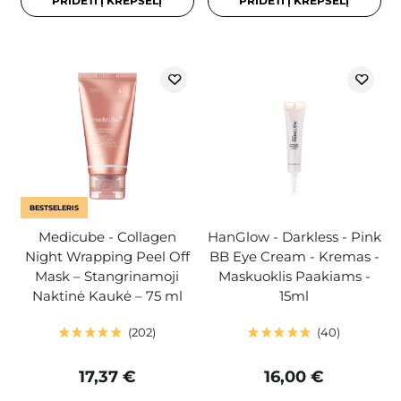
PRIDĖTI Į KREPŠELĮ
PRIDĖTI Į KREPŠELĮ
BESTSELERIS
Medicube - Collagen
HanGlow - Darkless - Pink
Night Wrapping Peel Off
BB Eye Cream - Kremas -
Mask – Stangrinamoji
Maskuoklis Paakiams -
Naktinė Kaukė – 75 ml
15ml
202
40
17,37 €
16,00 €