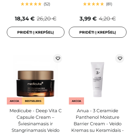
52
81
18,34 €
26,20 €
3,99 €
4,20 €
PRIDĖTI Į KREPŠELĮ
PRIDĖTI Į KREPŠELĮ
AKCIJA
BESTSELERIS
AKCIJA
Medicube - Deep Vita C
Anua - 3 Ceramide
Capsule Cream –
Panthenol Moisture
Šviesinamasis ir
Barrier Cream - Veido
Stangrinamasis Veido
Kremas su Keramidais -