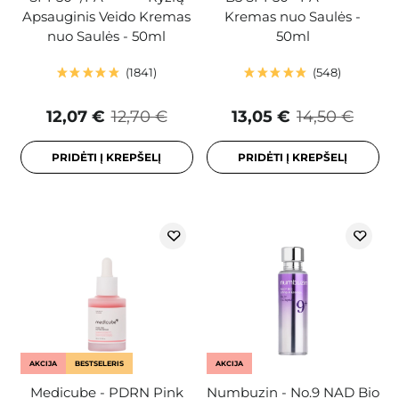
Apsauginis Veido Kremas
Kremas nuo Saulės -
nuo Saulės - 50ml
50ml
1841
548
12,07 €
12,70 €
13,05 €
14,50 €
PRIDĖTI Į KREPŠELĮ
PRIDĖTI Į KREPŠELĮ
AKCIJA
BESTSELERIS
AKCIJA
Medicube - PDRN Pink
Numbuzin - No.9 NAD Bio