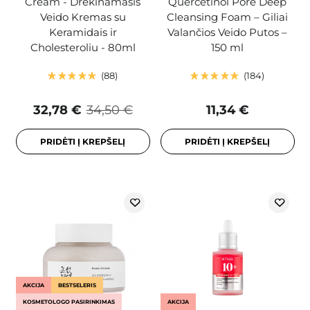
Cream - Drėkinamasis
Quercetinol Pore Deep
Veido Kremas su
Cleansing Foam – Giliai
Keramidais ir
Valančios Veido Putos –
Cholesteroliu - 80ml
150 ml
88
184
32,78 €
34,50 €
11,34 €
PRIDĖTI Į KREPŠELĮ
PRIDĖTI Į KREPŠELĮ
AKCIJA
BESTSELERIS
KOSMETOLOGO PASIRINKIMAS
AKCIJA