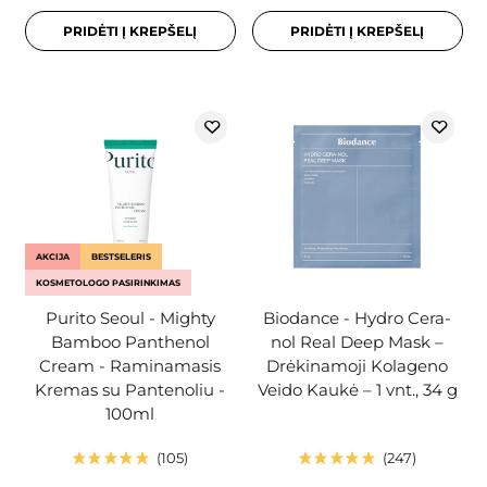
PRIDĖTI Į KREPŠELĮ
PRIDĖTI Į KREPŠELĮ
AKCIJA
BESTSELERIS
KOSMETOLOGO PASIRINKIMAS
Purito Seoul - Mighty
Biodance - Hydro Cera-
Bamboo Panthenol
nol Real Deep Mask –
Cream - Raminamasis
Drėkinamoji Kolageno
Kremas su Pantenoliu -
Veido Kaukė – 1 vnt., 34 g
100ml
105
247