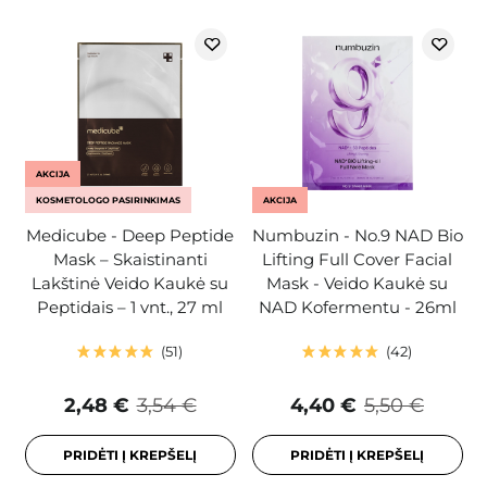
AKCIJA
KOSMETOLOGO PASIRINKIMAS
AKCIJA
Medicube - Deep Peptide
Numbuzin - No.9 NAD Bio
Mask – Skaistinanti
Lifting Full Cover Facial
Lakštinė Veido Kaukė su
Mask - Veido Kaukė su
Peptidais – 1 vnt., 27 ml
NAD Kofermentu - 26ml
51
42
2,48 €
3,54 €
4,40 €
5,50 €
PRIDĖTI Į KREPŠELĮ
PRIDĖTI Į KREPŠELĮ