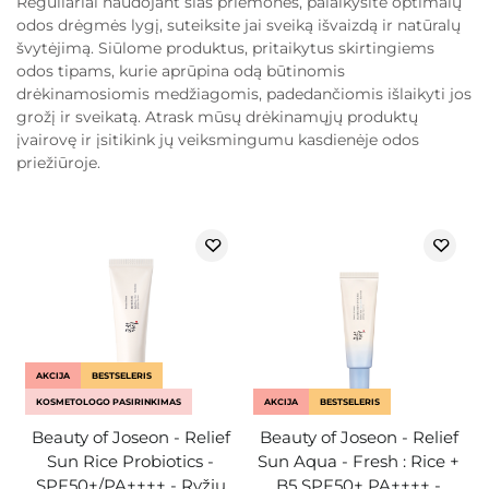
Reguliariai naudojant šias priemones, palaikysite optimalų
odos drėgmės lygį, suteiksite jai sveiką išvaizdą ir natūralų
švytėjimą. Siūlome produktus, pritaikytus skirtingiems
odos tipams, kurie aprūpina odą būtinomis
drėkinamosiomis medžiagomis, padedančiomis išlaikyti jos
grožį ir sveikatą. Atrask mūsų drėkinamųjų produktų
įvairovę ir įsitikink jų veiksmingumu kasdienėje odos
priežiūroje.
AKCIJA
BESTSELERIS
KOSMETOLOGO PASIRINKIMAS
AKCIJA
BESTSELERIS
Beauty of Joseon - Relief
Beauty of Joseon - Relief
Sun Rice Probiotics -
Sun Aqua - Fresh : Rice +
SPF50+/PA++++ - Ryžių
B5 SPF50+ PA++++ -