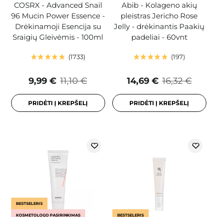
COSRX - Advanced Snail
Abib - Kolageno akių
96 Mucin Power Essence -
pleistras Jericho Rose
Drėkinamoji Esencija su
Jelly - drėkinantis Paakių
Sraigių Gleivėmis - 100ml
padeliai - 60vnt
1733
197
9,99 €
11,10 €
14,69 €
16,32 €
PRIDĖTI Į KREPŠELĮ
PRIDĖTI Į KREPŠELĮ
BESTSELERIS
KOSMETOLOGO PASIRINKIMAS
BESTSELERIS