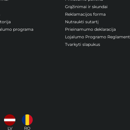
Grąžinimai ir skundai
s
Reklamacijos forma
orija
Nutraukti sutartį
ojalumo programa
Prieinamumo deklaracija
Lojalumo Programo Reglament
Tvarkyti slapukus
LV
RO