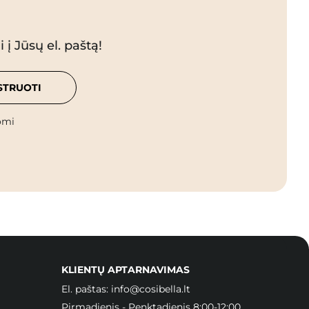
 į Jūsų el. paštą!
STRUOTI
omi
KLIENTŲ APTARNAVIMAS
El. paštas:
info@cosibella.lt
Pirmadienis - Penktadienis 8:00-12:00