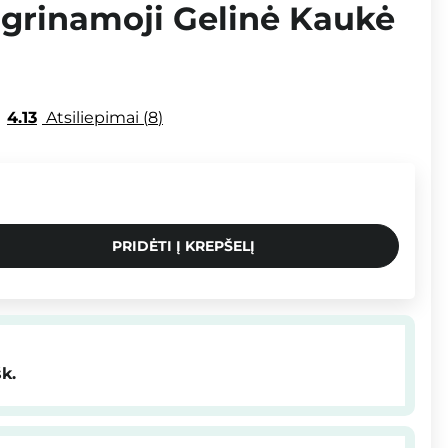
ngrinamoji Gelinė Kaukė
4.13
Atsiliepimai
8
PRIDĖTI Į KREPŠELĮ
šk.