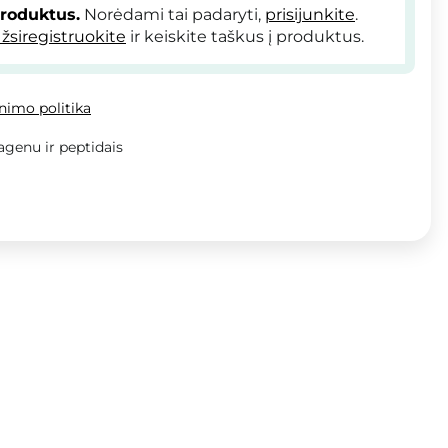
produktus.
Norėdami tai padaryti,
prisijunkite
.
žsiregistruokite
ir keiskite taškus į produktus.
inimo politika
agenu ir peptidais