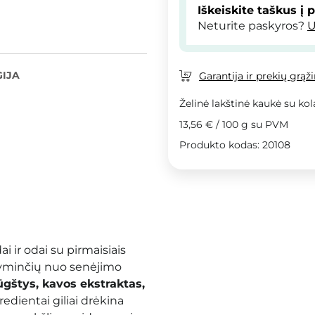
Iškeiskite taškus į 
Neturite paskyros?
U
IJA
Garantija ir prekių grąž
Želinė lakštinė kaukė su kol
13,56 €
/
100 g
su PVM
Produkto kodas: 20108
i ir odai su pirmaisiais
žyminčių nuo senėjimo
ūgštys, kavos ekstraktas,
redientai giliai drėkina