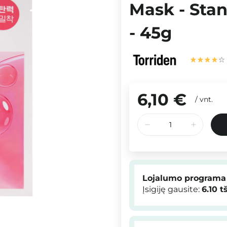
Mask - Sta
- 45g
6,10 €
/
vnt.
Lojalumo programa
Įsigiję gausite:
6.10
t