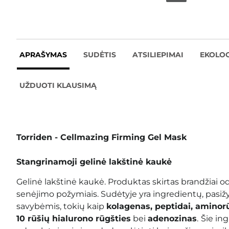
APRAŠYMAS
SUDĖTIS
ATSILIEPIMAI
EKOLOG
UŽDUOTI KLAUSIMĄ
Torriden - Cellmazing Firming Gel Mask
Stangrinamoji gelinė lakštinė kaukė
Gelinė lakštinė kaukė. Produktas skirtas brandžiai oda
senėjimo požymiais. Sudėtyje yra ingredientų, pasi
savybėmis, tokių kaip
kolagenas, peptidai, aminor
10 rūšių hialurono rūgšties
bei
adenozinas
.
Šie ing