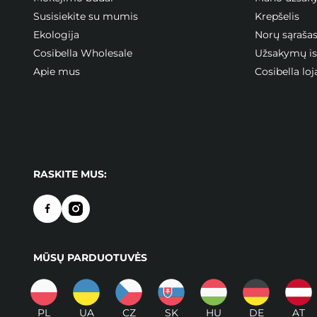
Susisiekite su mumis
Krepšelis
Ekologija
Norų sąraša
Cosibella Wholesale
Užsakymų ist
Apie mus
Cosibella l
RASKITE MUS:
MŪSŲ PARDUOTUVĖS
PL
UA
CZ
SK
HU
DE
AT