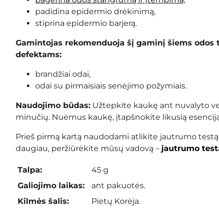
padidina epidermio drėkinimą,
stiprina epidermio barjerą.
Gamintojas rekomenduoja šį gaminį šiems odos 
defektams:
brandžiai odai,
odai su pirmaisiais senėjimo požymiais.
Naudojimo būdas:
Užtepkite kaukę ant nuvalyto ve
minučių. Nuėmus kaukę, įtapšnokite likusią esenciją 
Prieš pirmą kartą naudodami atlikite jautrumo testą
daugiau, peržiūrėkite mūsų vadovą –
jautrumo test
Talpa:
45 g
Galiojimo laikas:
ant pakuotės.
Kilmės šalis:
Pietų Korėja.