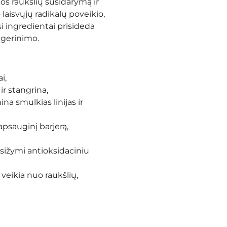
os raukšlių susidarymą ir
laisvųjų radikalų poveikio,
si ingredientai prisideda
agerinimo.
ai
,
ir stangrina,
na smulkias linijas ir
apsauginį barjerą,
asižymi antioksidaciniu
veikia nuo raukšlių,