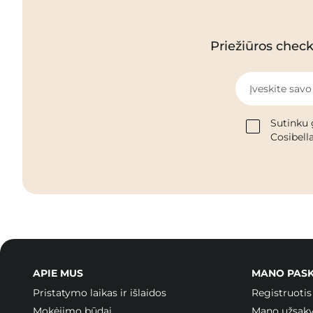
Priežiūros checkl
Įveskite savo
Sutinku 
Cosibella
APIE MUS
MANO PAS
Pristatymo laikas ir išlaidos
Registruotis
Mokėjimo būdai
Mano užsak