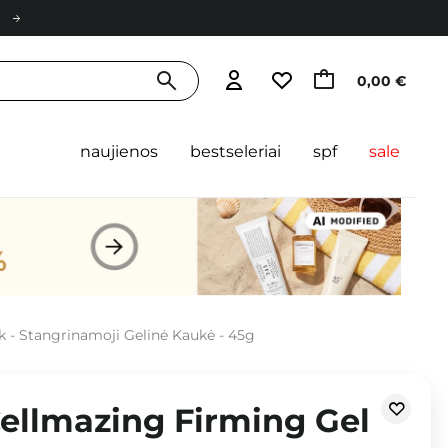
0,00 €
naujienos
bestseleriai
spf
sale
k - Stangrinamoji Gelinė Kaukė - 45g
Cellmazing Firming Gel