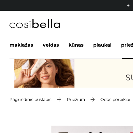
makiažas
veidas
kūnas
plaukai
prie
Pagrindinis puslapis
Priežiūra
Odos poreikiai