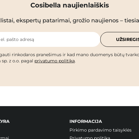
Cosibella naujienlaiškis
istai, ekspertų patarimai, grožio naujienos – tiesiai
 el. pašto adresą
UŽSIREGI
gauti rinkodaros pranešimus ir kad mano duomenys būtų tvark
 sp. z o.o. pagal
privatumo politiką
.
KYRA
INFORMACIJA
Pirkimo pardavimo taisyklės
ymai
Privatumo politika