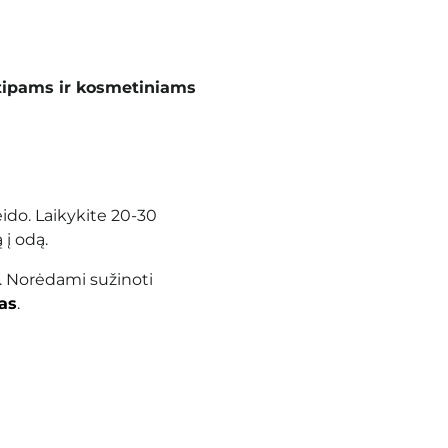
tipams ir kosmetiniams
ido. Laikykite 20-30
į odą.
. Norėdami sužinoti
as
.