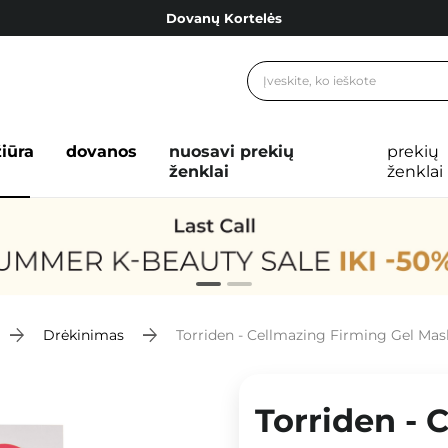
Dovanų Kortelės
Cosibella lojalumo programa
Nemokamas pristatymas nuo 40,00 €
Dovanų Kortelės
žiūra
dovanos
nuosavi prekių
prekių
ženklai
ženklai
Drėkinimas
Torriden - Cellmazing Firming Gel Mas
Torriden - 