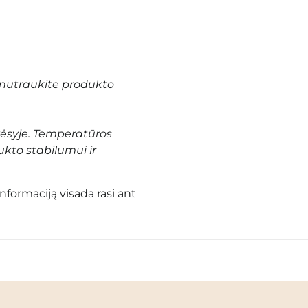
nutraukite produkto
vėsyje. Temperatūros
ukto stabilumui ir
informaciją visada rasi ant