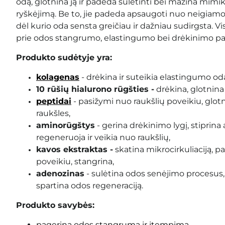
odą, glotnina ją ir padeda sulėtinti bei mažina mimik
ryškėjimą. Be to, jie padeda apsaugoti nuo neigiamo 
dėl kurio oda sensta greičiau ir dažniau sudirgsta. Vi
prie odos stangrumo, elastingumo bei drėkinimo p
Produkto sudėtyje yra:
kolagenas
-
drėkina ir suteikia elastingumo od
10 rūšių hialurono rūgšties -
drėkina, glotnina 
peptidai
- pasižymi nuo raukšlių poveikiu, glotni
raukšles,
aminorūgštys
-
gerina drėkinimo lygį, stiprina 
regeneruoja ir veikia nuo raukšlių,
kavos ekstraktas -
skatina mikrocirkuliaciją, p
poveikiu, stangrina,
adenozinas
-
sulėtina odos senėjimo procesus, 
spartina odos regeneraciją.
Produkto savybės:
pagerina odos stangrumą ir įtempimą
,