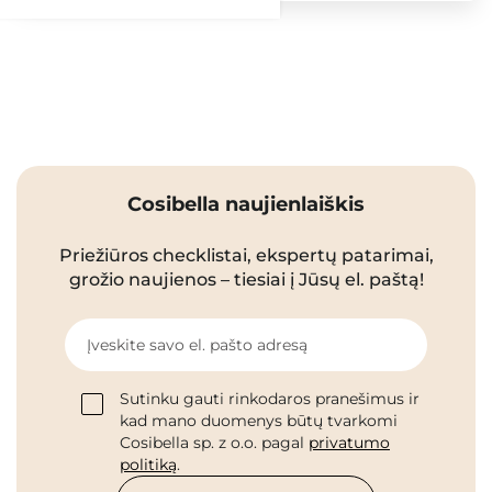
Cosibella naujienlaiškis
Priežiūros checklistai, ekspertų patarimai,
grožio naujienos – tiesiai į Jūsų el. paštą!
Įveskite savo el. pašto adresą
Sutinku gauti rinkodaros pranešimus ir
kad mano duomenys būtų tvarkomi
Cosibella sp. z o.o. pagal
privatumo
politiką
.