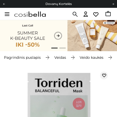
Dovanų Kortelės
Cosibella lojalumo programa
Nemokamas pristatymas nuo 40,00 €
Dovanų Kortelės
Pagrindinis puslapis
Veidas
Veido kaukės