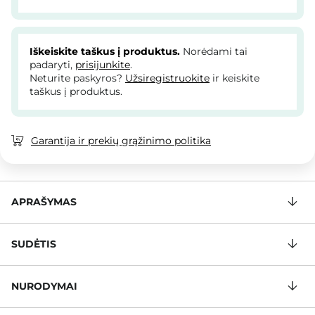
Iškeiskite taškus į produktus.
Norėdami tai
padaryti,
prisijunkite
.
Neturite paskyros?
Užsiregistruokite
ir keiskite
taškus į produktus.
Garantija ir prekių grąžinimo politika
APRAŠYMAS
SUDĖTIS
NURODYMAI