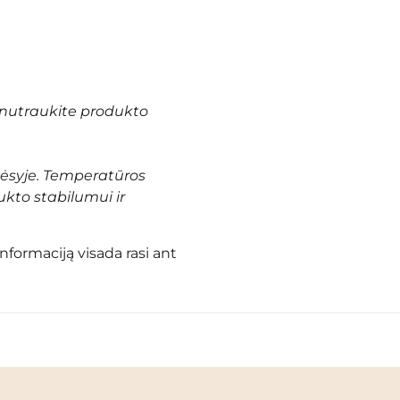
nutraukite produkto
vėsyje. Temperatūros
ukto stabilumui ir
informaciją visada rasi ant