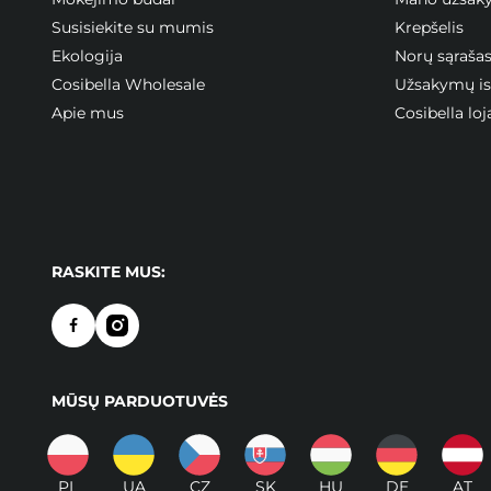
Susisiekite su mumis
Krepšelis
Ekologija
Norų sąraša
Cosibella Wholesale
Užsakymų ist
Apie mus
Cosibella l
RASKITE MUS:
MŪSŲ PARDUOTUVĖS
PL
UA
CZ
SK
HU
DE
AT