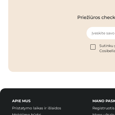
Priežiūros checkl
Įveskite savo
Sutinku 
Cosibella
APIE MUS
MANO PAS
Pristatymo laikas ir išlaidos
Registruotis
Mokėjimo būdai
Mano užsak