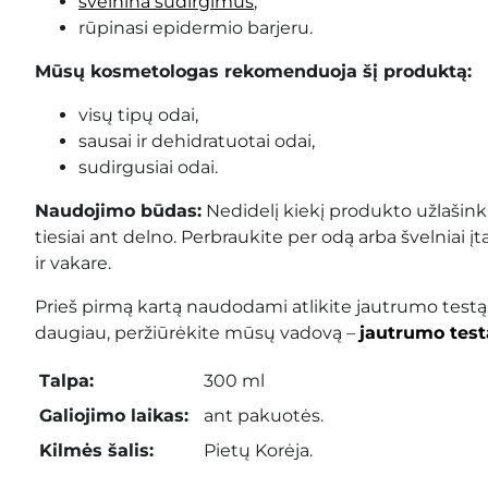
švelnina sudirgimus
,
rūpinasi epidermio barjeru.
Mūsų kosmetologas rekomenduoja šį produktą:
visų tipų odai,
sausai ir dehidratuotai odai,
sudirgusiai odai.
Naudojimo būdas:
Nedidelį kiekį produkto užlašinki
tiesiai ant delno. Perbraukite per odą arba švelniai 
ir vakare.
Prieš pirmą kartą naudodami atlikite jautrumo testą
daugiau, peržiūrėkite mūsų vadovą –
jautrumo test
Talpa:
300 ml
Galiojimo laikas:
ant pakuotės.
Kilmės šalis:
Pietų Korėja.