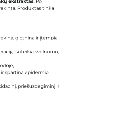
akų ekstraktas
. Po
ėkinta. Produktas tinka
rėkina, glotnina ir įtempia
raciją, suteikia švelnumo,
odoje,
 ir spartina epidermio
sidacinį, priešuždegiminį ir