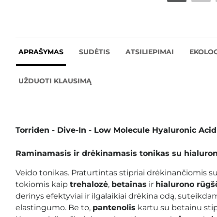
APRAŠYMAS
SUDĖTIS
ATSILIEPIMAI
EKOLOG
UŽDUOTI KLAUSIMĄ
Torriden - Dive-In - Low Molecule Hyaluronic Aci
Raminamasis ir drėkinamasis tonikas su hialuron
Veido tonikas. Praturtintas stipriai drėkinančiomis
tokiomis kaip
trehalozė
,
betainas
ir
hialurono rūgš
derinys efektyviai ir ilgalaikiai drėkina odą, suteikda
elastingumo. Be to,
pantenolis
kartu su betainu stip