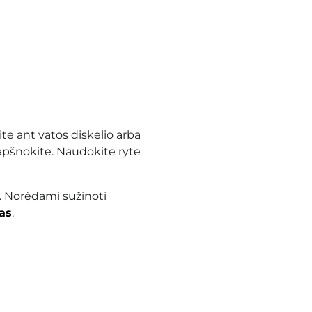
te ant vatos diskelio arba
įtapšnokite. Naudokite ryte
. Norėdami sužinoti
as
.