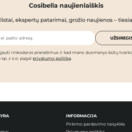
Cosibella naujienlaiškis
istai, ekspertų patarimai, grožio naujienos – tiesiai
 el. pašto adresą
UŽSIREGI
gauti rinkodaros pranešimus ir kad mano duomenys būtų tvark
 sp. z o.o. pagal
privatumo politiką
.
KYRA
INFORMACIJA
Pirkimo pardavimo taisyklės
ymai
Privatumo politika