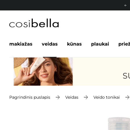
makiažas
veidas
kūnas
plaukai
prie
Pagrindinis puslapis
Veidas
Veido tonikai