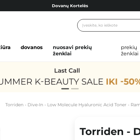
Dovanų Kortelės
Cosibella lojalumo programa
Nemokamas pristatymas nuo 40,00 €
Dovanų Kortelės
žiūra
dovanos
nuosavi prekių
prekių
ženklai
ženklai
Torriden - Dive-In - Low Molecule Hyaluronic Acid Toner - Raminamasis 
Torriden - 