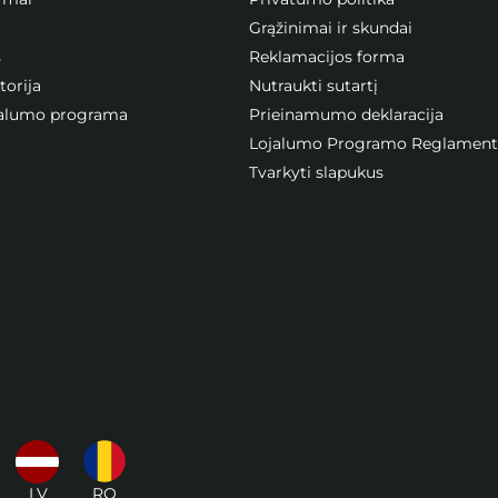
Grąžinimai ir skundai
s
Reklamacijos forma
orija
Nutraukti sutartį
ojalumo programa
Prieinamumo deklaracija
Lojalumo Programo Reglament
Tvarkyti slapukus
LV
RO