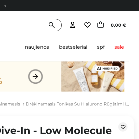
0,00 €
naujienos
bestseleriai
spf
sale
Ir Drėkinamasis Tonikas Su Hialurono Rūgštimi Ir Pantenoliu - 300ml
Dive-In - Low Molecule