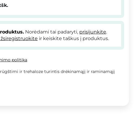
tšk.
produktus.
Norėdami tai padaryti,
prisijunkite
.
žsiregistruokite
ir keiskite taškus į produktus.
inimo politika
rūgštimi ir trehaloze turintis drėkinamąjį ir raminamąjį