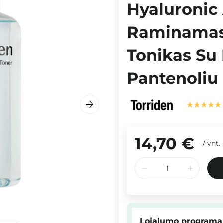
Hyaluronic 
Raminamasi
Tonikas Su 
Pantenoliu
14,70 €
/
vnt.
Lojalumo programa