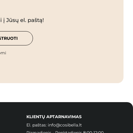
 į Jūsų el. paštą!
STRUOTI
omi
KLIENTŲ APTARNAVIMAS
El. paštas:
info@cosibella.lt
Pirmadienis - Penktadienis 8:00-12:00