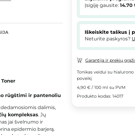
Įsigiję gausite:
14.70
Iškeiskite taškus į 
IJA
Neturite paskyros?
U
Garantija ir prekių grąž
Tonikas veidui su hialurono 
poveikį
d Toner
4,90 €
/
100 ml
su PVM
o rūgštimi ir pantenoliu
Produkto kodas: 14017
 sudedamosiomis dalimis,
čių kompleksas
. Jų
mas jai švelnumo ir
rina epidermio barjerą.