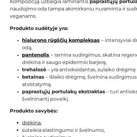
Kompoziciją užbaigia raminantis
paprastųjų portul
naudojimo oda tampa akimirksniu nuraminta ir sudr
veganams.
Produkto sudėtyje yra:
hialurono rūgščių kompleksas
– intensyviai d
odą,
pantenolis
– ramina sudirgimus, skatina regene
drėkina ir saugo epidermio barjerą,
trehalozė
– yra antioksidantas, sulaiko drėgmę 
betainas
– išlaiko drėgmę, švelnina sudirgimus
atsistatymą,
paprastųjų portulakų ekstraktas
– turi antiok
švelninantį poveikį.
Produkto savybės:
drėkina
,
suteikia elastingumo ir švelnumo,