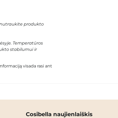
nutraukite produkto
vėsyje. Temperatūros
ukto stabilumui ir
informaciją visada rasi ant
Cosibella naujienlaiškis