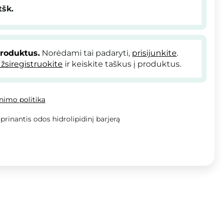
tšk.
produktus.
Norėdami tai padaryti,
prisijunkite
.
žsiregistruokite
ir keiskite taškus į produktus.
inimo politika
iprinantis odos hidrolipidinį barjerą