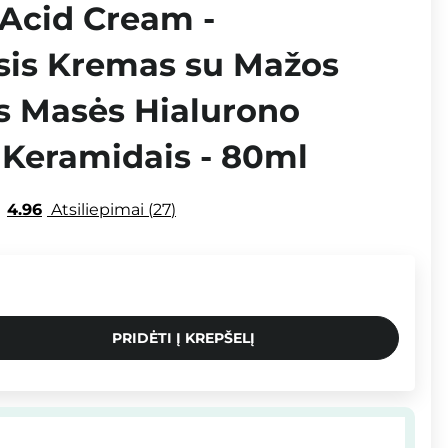
 Acid Cream -
is Kremas su Mažos
s Masės Hialurono
 Keramidais - 80ml
4.96
Atsiliepimai
27
PRIDĖTI Į KREPŠELĮ