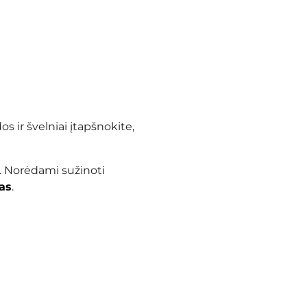
s ir švelniai įtapšnokite,
. Norėdami sužinoti
as
.