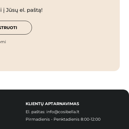
 į Jūsų el. paštą!
STRUOTI
omi
KLIENTŲ APTARNAVIMAS
El. paštas:
info@cosibella.lt
Pirmadienis - Penktadienis 8:00-12:00