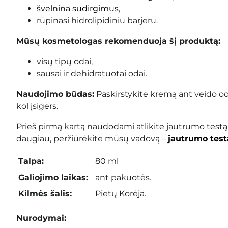
švelnina sudirgimus
,
rūpinasi hidrolipidiniu barjeru.
Mūsų kosmetologas rekomenduoja šį produktą:
visų tipų odai,
sausai ir dehidratuotai odai.
Naudojimo būdas:
Paskirstykite kremą ant veido odo
kol įsigers.
Prieš pirmą kartą naudodami atlikite jautrumo testą
daugiau, peržiūrėkite mūsų vadovą –
jautrumo test
Talpa:
80 ml
Galiojimo laikas:
ant pakuotės.
Kilmės šalis:
Pietų Korėja.
Nurodymai: