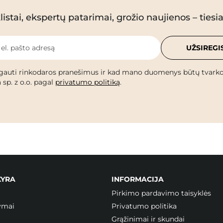
istai, ekspertų patarimai, grožio naujienos – tiesiai
 el. pašto adresą
UŽSIREGI
gauti rinkodaros pranešimus ir kad mano duomenys būtų tvark
 sp. z o.o. pagal
privatumo politiką
.
KYRA
INFORMACIJA
Pirkimo pardavimo taisyklės
ymai
Privatumo politika
Grąžinimai ir skundai