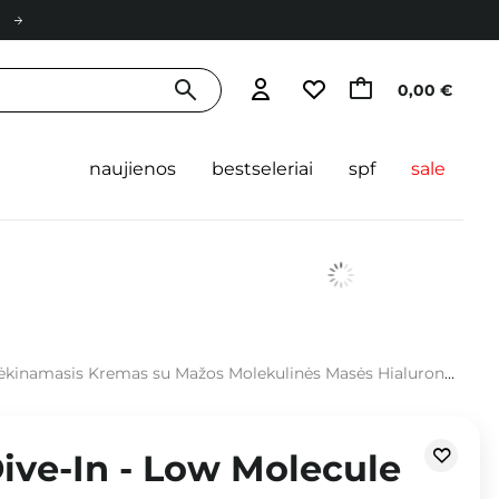
0,00 €
naujienos
bestseleriai
spf
sale
mas su Mažos Molekulinės Masės Hialurono Rūgštimi ir Keramidais - 80ml
Dive-In - Low Molecule