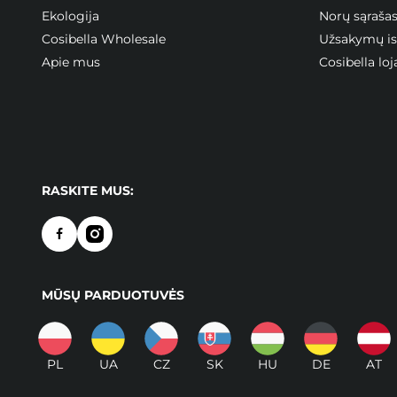
Ekologija
Norų sąraša
Cosibella Wholesale
Užsakymų ist
Apie mus
Cosibella l
RASKITE MUS:
MŪSŲ PARDUOTUVĖS
PL
UA
CZ
SK
HU
DE
AT