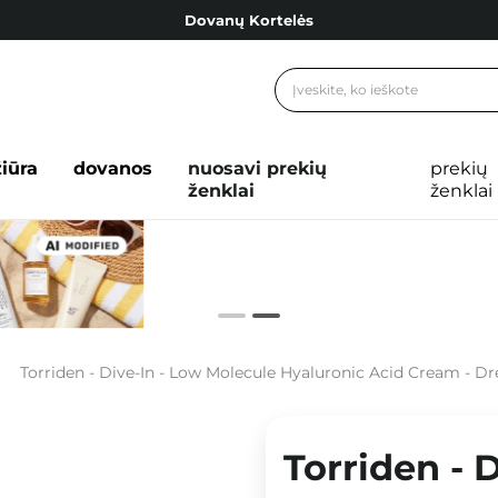
Dovanų Kortelės
Cosibella lojalumo programa
Nemokamas pristatymas nuo 40,00 €
Dovanų Kortelės
žiūra
dovanos
nuosavi prekių
prekių
ženklai
ženklai
Torriden - Dive-In - Low Molecule Hyaluronic Acid Cream - Drėkinamasis Kre
Torriden - 