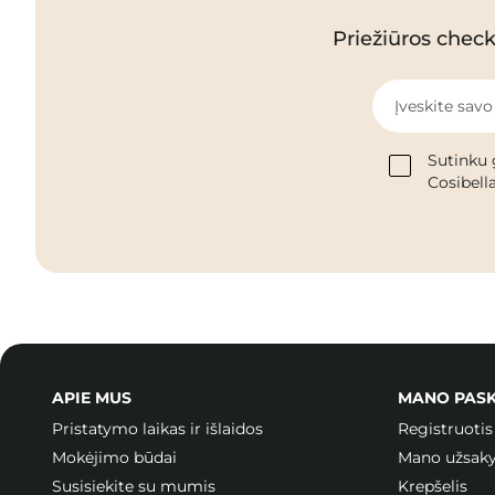
Priežiūros checkl
Įveskite savo
Sutinku 
Cosibella
APIE MUS
MANO PAS
Pristatymo laikas ir išlaidos
Registruotis
Mokėjimo būdai
Mano užsak
Susisiekite su mumis
Krepšelis