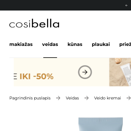
makiažas
veidas
kūnas
plaukai
prie
Pagrindinis puslapis
Veidas
Veido kremai