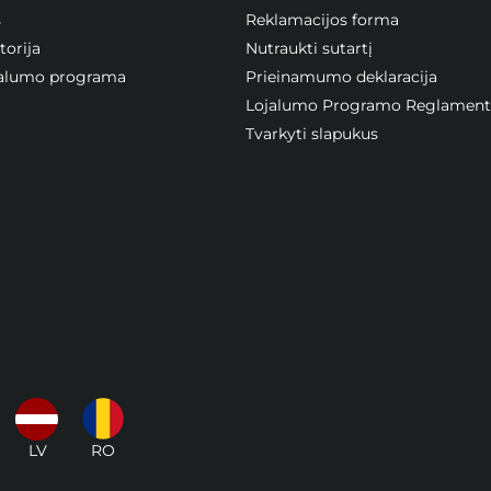
s
Reklamacijos forma
orija
Nutraukti sutartį
ojalumo programa
Prieinamumo deklaracija
Lojalumo Programo Reglament
Tvarkyti slapukus
LV
RO