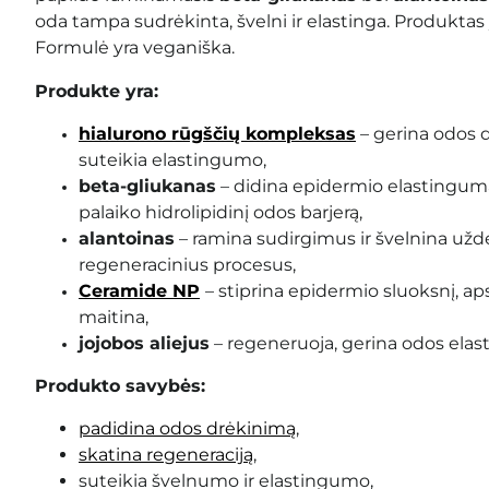
oda tampa sudrėkinta, švelni ir elastinga. Produktas
Formulė yra veganiška.
Produkte yra:
hialurono rūgščių kompleksas
– gerina odos d
suteikia elastingumo,
beta-gliukanas
– didina epidermio elastingum
palaiko hidrolipidinį odos barjerą,
alantoinas
– ramina sudirgimus ir švelnina užd
regeneracinius procesus,
Ceramide NP
– stiprina epidermio sluoksnį, a
maitina,
jojobos aliejus
– regeneruoja, gerina odos ela
Produkto savybės:
padidina odos drėkinimą
,
skatina regeneraciją
,
suteikia švelnumo ir elastingumo,