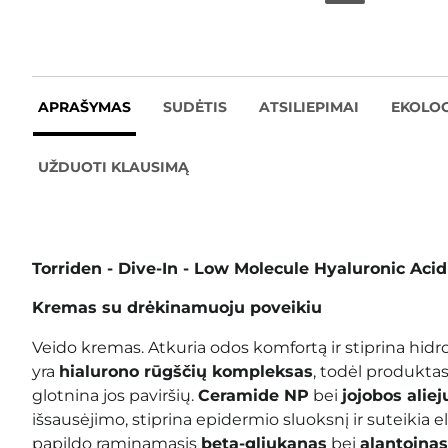
APRAŠYMAS
SUDĖTIS
ATSILIEPIMAI
EKOLOG
UŽDUOTI KLAUSIMĄ
Torriden - Dive-In - Low Molecule Hyaluronic Aci
Kremas su drėkinamuoju poveikiu
Veido kremas. Atkuria odos komfortą ir stiprina hidrol
yra
hialurono rūgščių kompleksas
, todėl produktas 
glotnina jos paviršių.
Ceramide NP
bei
jojobos aliej
išsausėjimo, stiprina epidermio sluoksnį ir suteikia
papildo raminamasis
beta-gliukanas
bei
alantoinas