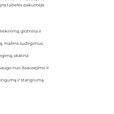
 yra tubelės pakuotėje.
rėkinimą, glotnina ir
ą, mažina sudirgimus,
egimą, skatina
psaugo nuo išsausėjimo ir
stingumą ir stangrumą.