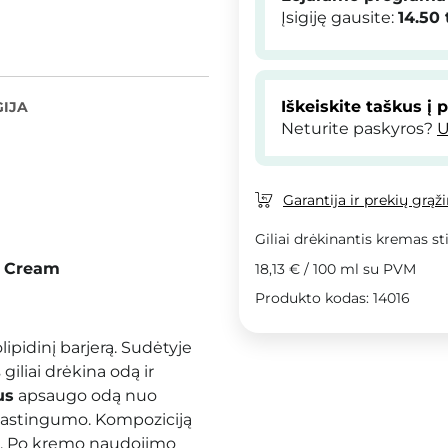
Įsigiję gausite:
14.50
Iškeiskite taškus į 
IJA
Neturite paskyros?
U
Garantija ir prekių grąž
Giliai drėkinantis kremas st
d Cream
18,13 €
/
100 ml
su PVM
Produkto kodas: 14016
ipidinį barjerą. Sudėtyje
giliai drėkina odą ir
us
apsaugo odą nuo
 elastingumo. Kompoziciją
. Po kremo naudojimo