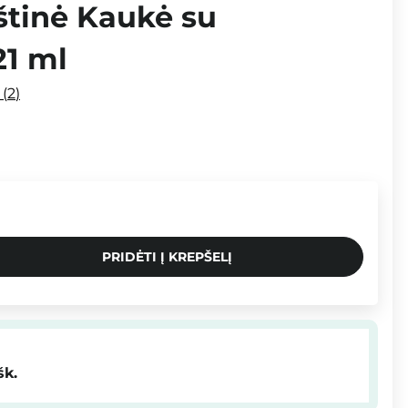
štinė Kaukė su
21 ml
i
2
PRIDĖTI Į KREPŠELĮ
šk.