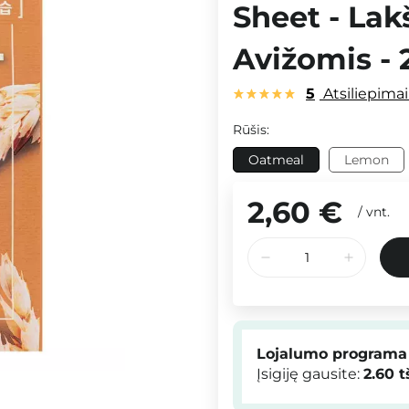
Sheet - Lak
Avižomis - 
5
Atsiliepima
Rūšis:
Oatmeal
Lemon
2,60 €
/
vnt.
Lojalumo programa
Įsigiję gausite:
2.60
t