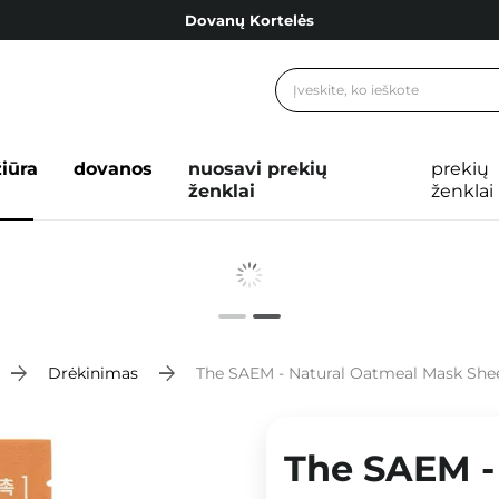
Dovanų Kortelės
Cosibella lojalumo programa
Nemokamas pristatymas nuo 40,00 €
Dovanų Kortelės
žiūra
dovanos
nuosavi prekių
prekių
ženklai
ženklai
Drėkinimas
The SAEM - Natural Oatmeal Mask Sheet
The SAEM -