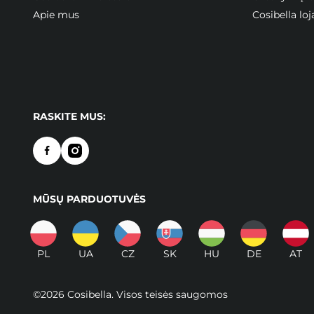
Apie mus
Cosibella l
RASKITE MUS:
MŪSŲ PARDUOTUVĖS
PL
UA
CZ
SK
HU
DE
AT
©2026 Cosibella. Visos teisės saugomos