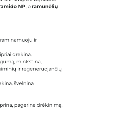
ramido NP
, o
ramunėlių
 raminamuoju ir
priai drėkina,
ngumą, minkština,
giminių ir regeneruojančių
ėkina, švelnina
tiprina, pagerina drėkinimą.