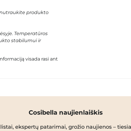
nutraukite produkto
vėsyje. Temperatūros
ukto stabilumui ir
informaciją visada rasi ant
Cosibella naujienlaiškis
istai, ekspertų patarimai, grožio naujienos – tiesiai