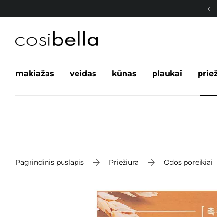
makiažas
veidas
kūnas
plaukai
prie
Pagrindinis puslapis
Priežiūra
Odos poreikiai