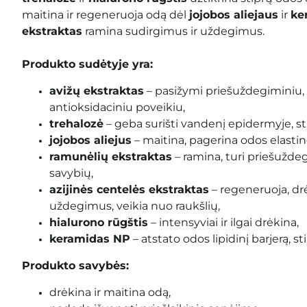
maitina ir regeneruoja odą dėl
jojobos aliejaus
ir
ke
ekstraktas
ramina sudirgimus ir uždegimus.
Produkto sudėtyje yra:
avižų ekstraktas
– pasižymi priešuždegiminiu,
antioksidaciniu poveikiu,
trehalozė
– geba surišti vandenį epidermyje, sti
jojobos aliejus
– maitina, pagerina odos elasti
ramunėlių ekstraktas
– ramina, turi priešužde
savybių,
azijinės centelės ekstraktas
– regeneruoja, dr
uždegimus, veikia nuo raukšlių,
hialurono rūgštis
– intensyviai ir ilgai drėkina,
keramidas NP
– atstato odos lipidinį barjerą, s
Produkto savybės:
drėkina ir maitina odą,