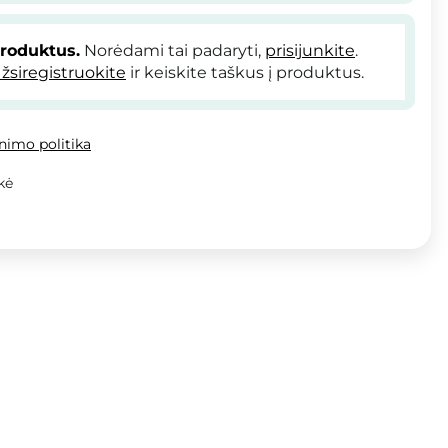
produktus.
Norėdami tai padaryti,
prisijunkite
.
žsiregistruokite
ir keiskite taškus į produktus.
inimo politika
kė