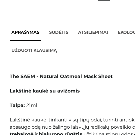
APRAŠYMAS
SUDĖTIS
ATSILIEPIMAI
EKOLOG
UŽDUOTI KLAUSIMĄ
The SAEM - Natural Oatmeal Mask Sheet
Lakštinė kaukė su avižomis
Talpa:
21ml
L
akštinė kaukė, tinkanti visų tipų odai, turinti antiok
apsaugo odą nuo žalingo laisvųjų radikalų poveikio 
trehalozė
ir
hialurono rūgštis
užtikrina stiprų odos