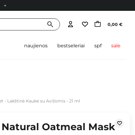
0,00 €
naujienos
bestseleriai
spf
sale
 - Lakštinė Kaukė su Avižomis - 21 ml
 Natural Oatmeal Mask