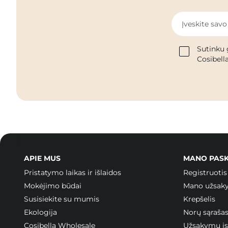
Įveskite savo
Sutinku 
Cosibella
APIE MUS
MANO PAS
Pristatymo laikas ir išlaidos
Registruotis
Mokėjimo būdai
Mano užsak
Susisiekite su mumis
Krepšelis
Ekologija
Norų sąraša
Cosibella Wholesale
Užsakymų ist