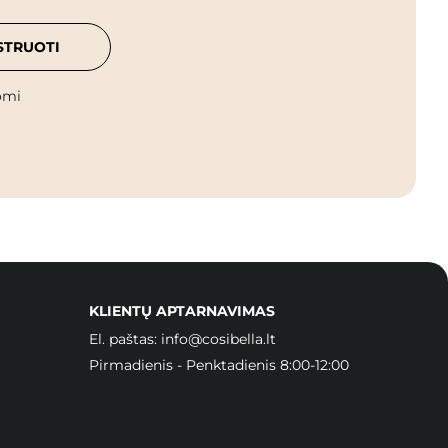
STRUOTI
omi
KLIENTŲ APTARNAVIMAS
El. paštas:
info@cosibella.lt
Pirmadienis - Penktadienis 8:00-12:00