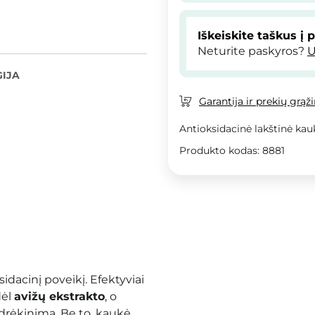
Iškeiskite taškus į 
Neturite paskyros?
U
IJA
Garantija ir prekių grąž
Antioksidacinė lakštinė kau
Produkto kodas: 8881
sidacinį poveikį. Efektyviai
dėl
avižų ekstrakto
, o
 drėkinimą. Be to, kaukė