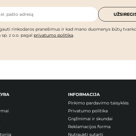
 el. pašto adresą
UŽSIREGI
gauti rinkodaros pranešimus ir kad mano duomenys būtų tvark
 sp. z o.o. pagal
privatumo politiką
.
KYRA
INFORMACIJA
Pirkimo pardavimo taisyklės
ymai
Privatumo politika
Grąžinimai ir skundai
s
Reklamacijos forma
orija
Nutraukti sutartį