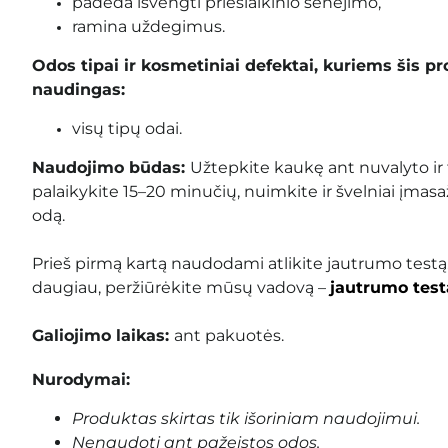
padeda išvengti priešlaikinio senėjimo,
ramina uždegimus.
Odos tipai ir kosmetiniai defektai, kuriems šis pr
naudingas:
visų tipų odai.
Naudojimo būdas:
Užtepkite kaukę ant nuvalyto ir 
palaikykite 15–20 minučių, nuimkite ir švelniai įmasa
odą.
Prieš pirmą kartą naudodami atlikite jautrumo testą
daugiau, peržiūrėkite mūsų vadovą –
jautrumo test
Galiojimo laikas:
ant pakuotės.
Nurodymai:
Produktas skirtas tik išoriniam naudojimui.
Nenaudoti ant pažeistos odos.