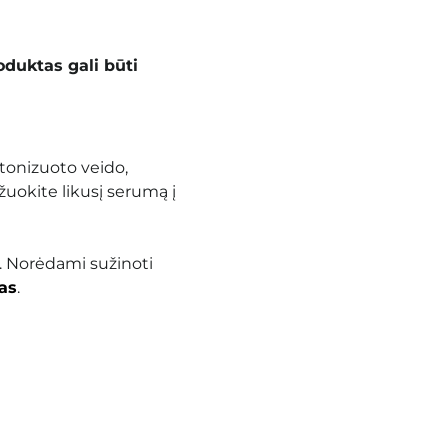
oduktas gali būti
tonizuoto veido,
žuokite likusį serumą į
. Norėdami sužinoti
as
.