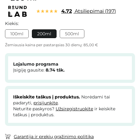
4.72
Atsiliepimai
197
Kiekis:
100ml
200ml
500ml
Žemiausia kaina per pastarąsias 30 dienų:
85,00 €
Lojalumo programa
Įsigiję gausite:
8.74
tšk.
Iškeiskite taškus į produktus.
Norėdami tai
padaryti,
prisijunkite
.
Neturite paskyros?
Užsiregistruokite
ir keiskite
taškus į produktus.
Garantija ir prekių grąžinimo politika