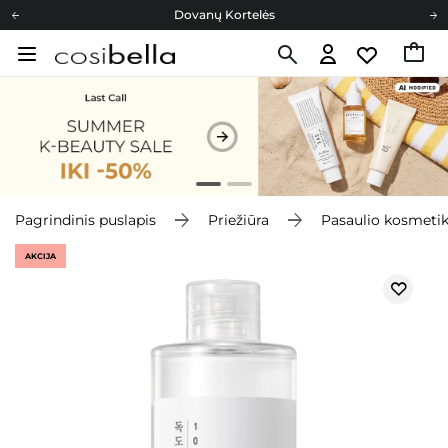
Dovanų Kortelės
Cosibella lojalumo programa
Nemokamas pristatymas nuo 40,00 €
Dovanų Kortelės
Pagrindinis puslapis
Priežiūra
Pasaulio kosmeti
AKCIJA