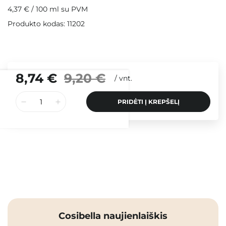
4,37 €
/
100 ml
su PVM
Produkto kodas: 11202
8,74 €
9,20 €
/
vnt.
PRIDĖTI Į KREPŠELĮ
Cosibella naujienlaiškis