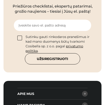
Priežiūros checklistai, ekspertų patarimai,
grožio naujienos – tiesiai į Jūsų el. paštą!
Įveskite savo el. pašto adresą
Sutinku gauti rinkodaros pranešimus ir
kad mano duomenys būtų tvarkomi
Cosibella sp. z o.o. pagal
privatumo
politiką
.
UŽSIREGISTRUOTI
APIE MUS