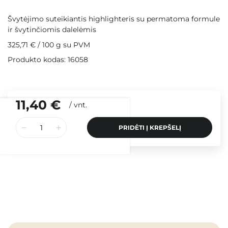
Švytėjimo suteikiantis highlighteris su permatoma formule
ir švytinčiomis dalelėmis
325,71 €
/
100 g
su PVM
Produkto kodas: 16058
11,40 €
/
vnt.
PRIDĖTI Į KREPŠELĮ