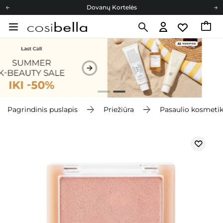
Dovanų Kortelės
Cosibella lojalumo programa
Nemokamas pristatymas nuo 40,00 €
Dovanų Kortelės
Pagrindinis puslapis
Priežiūra
Pasaulio kosmeti