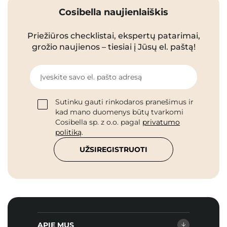
Cosibella naujienlaiškis
Priežiūros checklistai, ekspertų patarimai,
grožio naujienos – tiesiai į Jūsų el. paštą!
Įveskite savo el. pašto adresą
Sutinku gauti rinkodaros pranešimus ir
kad mano duomenys būtų tvarkomi
Cosibella sp. z o.o. pagal
privatumo
politiką
.
UŽSIREGISTRUOTI
APIE MUS