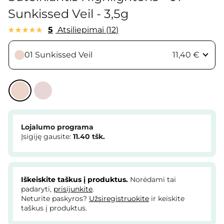
Sunkissed Veil - 3,5g
5
Atsiliepimai
12
01 Sunkissed Veil
11,40 €
Lojalumo programa
Įsigiję gausite:
11.40
tšk.
Iškeiskite taškus į produktus.
Norėdami tai
padaryti,
prisijunkite
.
Neturite paskyros?
Užsiregistruokite
ir keiskite
taškus į produktus.