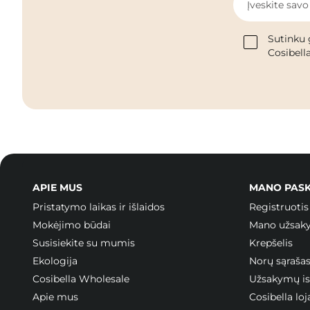
Įveskite savo
Sutinku 
Cosibella
APIE MUS
MANO PAS
Pristatymo laikas ir išlaidos
Registruotis
Mokėjimo būdai
Mano užsak
Susisiekite su mumis
Krepšelis
Ekologija
Norų sąraša
Cosibella Wholesale
Užsakymų ist
Apie mus
Cosibella l