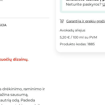
Neturite paskyros?
U
Garantija ir prekių grąž
IJA
Avokadų aliejus
5,20 €
/
100 ml
su PVM
Produkto kodas: 1885
kuočių dizainų.
 drėkinimo, raminimo ir
mažina sausumą,
autrią odą. Padeda