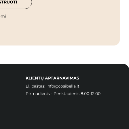
STRUOTI
omi
KLIENTŲ APTARNAVIMAS
El. paštas:
info@cosibella.lt
Pirmadienis - Penktadienis 8:00-12:00