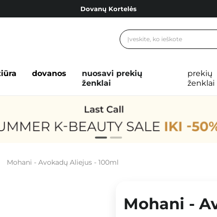
Dovanų Kortelės
Cosibella lojalumo programa
Nemokamas pristatymas nuo 40,00 €
Dovanų Kortelės
žiūra
dovanos
nuosavi prekių
prekių
ženklai
ženklai
Mohani - Avokadų Aliejus - 100ml
Mohani - Av