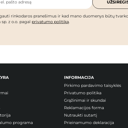
 el. pašto adresą
UŽSIREGI
gauti rinkodaros pranešimus ir kad mano duomenys būtų tvark
 sp. z o.o. pagal
privatumo politiką
.
KYRA
INFORMACIJA
Pirkimo pardavimo taisyklės
ymai
Privatumo politika
Grąžinimai ir skundai
s
Reklamacijos forma
orija
Nutraukti sutartį
ojalumo programa
Prieinamumo deklaracija