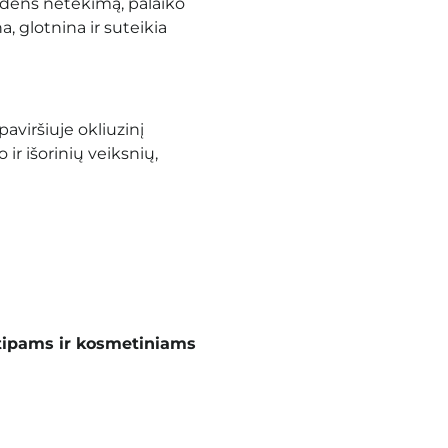
andens netekimą, palaiko
 glotnina ir suteikia
paviršiuje okliuzinį
ir išorinių veiksnių,
tipams ir kosmetiniams