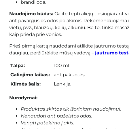
brandi oda.
Naudojimo būdas:
Galite tepti aliejų tiesiogiai ant 
ant pavargusios odos po akimis. Rekomenduojama 
vietų, pvz., blauzdų, kelių, alkūnių. Be to, tinka masaž
kaip priedą prie vonios.
Prieš pirmą kartą naudodami atlikite jautrumo testą
daugiau, peržiūrėkite mūsų vadovą –
jautrumo test
Talpa:
100 ml
Galiojimo laikas:
ant pakuotės.
Kilmės šalis:
Lenkija.
Nurodymai:
Produktas skirtas tik išoriniam naudojimui.
Nenaudoti ant pažeistos odos.
Vengti patekimo į akis.