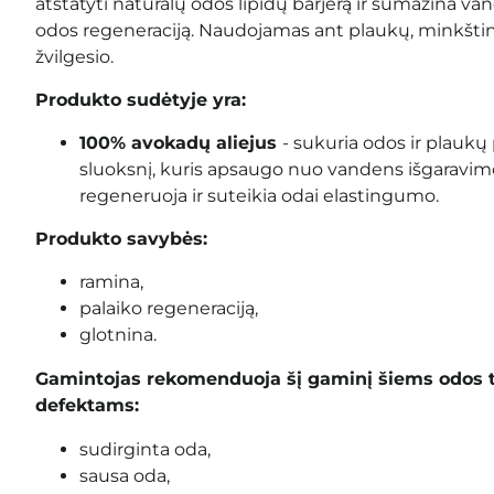
atstatyti natūralų odos lipidų barjerą ir sumažina v
odos regeneraciją. Naudojamas ant plaukų, minkština,
žvilgesio.
Produkto sudėtyje yra:
100% avokadų aliejus
- sukuria odos ir plaukų 
sluoksnį, kuris apsaugo nuo vandens išgaravimo 
regeneruoja ir suteikia odai elastingumo.
Produkto savybės:
ramina,
palaiko regeneraciją,
glotnina.
Gamintojas rekomenduoja šį gaminį šiems odos 
defektams:
sudirginta oda,
sausa oda,