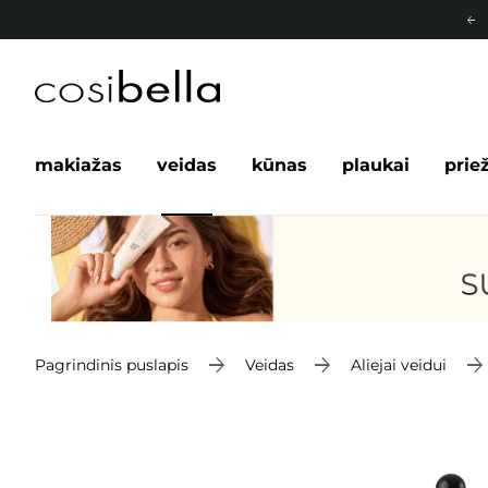
makiažas
veidas
kūnas
plaukai
prie
Pagrindinis puslapis
Veidas
Aliejai veidui