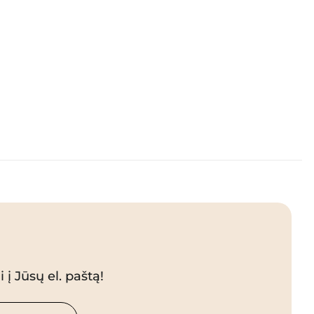
 į Jūsų el. paštą!