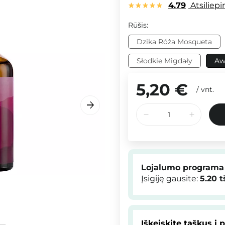
4.79
Atsiliep
Rūšis:
Dzika Róża Mosqueta
Słodkie Migdały
Aw
5,20 €
/
vnt.
Lojalumo programa
Įsigiję gausite:
5.20
t
Iškeiskite taškus į 