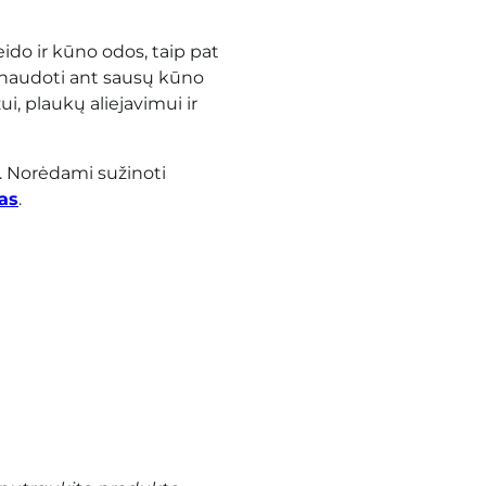
veido ir kūno odos, taip pat
naudoti ant sausų kūno
ui, plaukų aliejavimui ir
.
Norėdami sužinoti
as
.