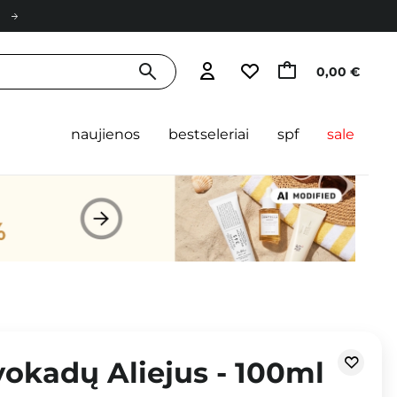
0,00 €
naujienos
bestseleriai
spf
sale
okadų Aliejus - 100ml