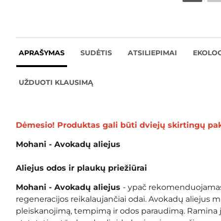
APRAŠYMAS
SUDĖTIS
ATSILIEPIMAI
EKOLOG
UŽDUOTI KLAUSIMĄ
Dėmesio! Produktas gali būti dviejų skirtingų pa
Mohani - Avokadų aliejus
Aliejus odos ir plaukų priežiūrai
Mohani - Avokadų aliejus
- ypač rekomenduojamas
regeneracijos reikalaujančiai odai. Avokadų aliejus 
pleiskanojimą, tempimą ir odos paraudimą. Ramina j