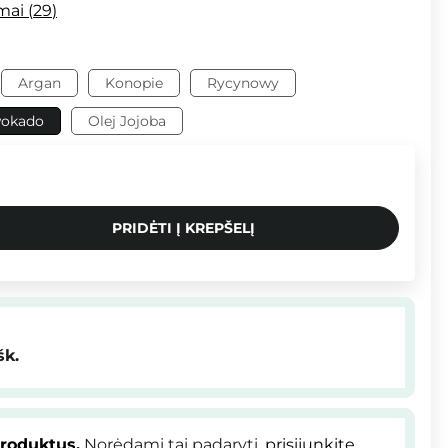
imai
29
Argan
Konopie
Rycynowy
okado
Olej Jojoba
PRIDĖTI Į KREPŠELĮ
šk.
produktus.
Norėdami tai padaryti,
prisijunkite
.