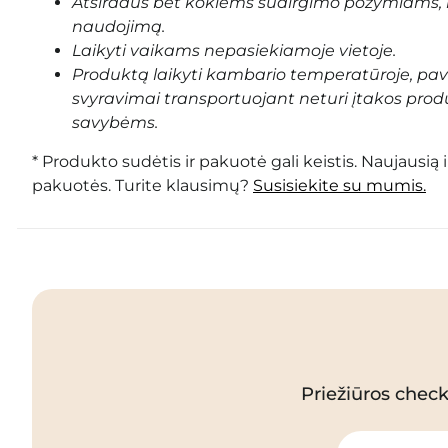
Atsiradus bet kokiems sudirgimo požymiams, 
naudojimą.
Laikyti vaikams nepasiekiamoje vietoje.
Produktą laikyti kambario temperatūroje, pa
svyravimai transportuojant neturi įtakos prod
savybėms.
* Produkto sudėtis ir pakuotė gali keistis. Naujausią 
pakuotės. Turite klausimų?
Susisiekite su mumis.
Priežiūros checkl