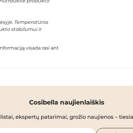
nutraukite produkto
vėsyje. Temperatūros
ukto stabilumui ir
informaciją visada rasi ant
Cosibella naujienlaiškis
istai, ekspertų patarimai, grožio naujienos – tiesiai