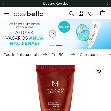
Dovanų Kortelės
Cosibella lojalumo programa
Nemokamas pristatymas nuo 40,00 €
Dovanų Kortelės
Pagrindinis puslapis
Priežiūra
Odos poreikiai