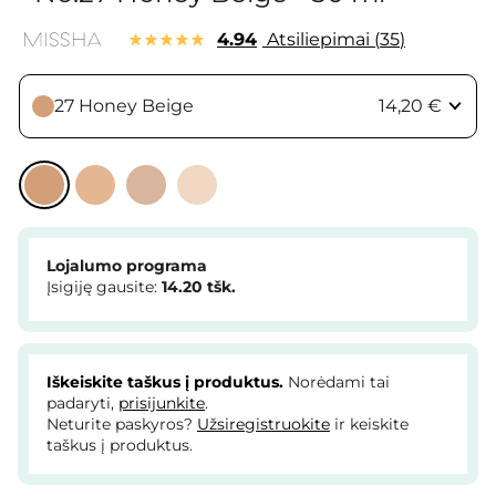
4.94
Atsiliepimai
35
27 Honey Beige
14,20 €
Lojalumo programa
Įsigiję gausite:
14.20
tšk.
Iškeiskite taškus į produktus.
Norėdami tai
padaryti,
prisijunkite
.
Neturite paskyros?
Užsiregistruokite
ir keiskite
taškus į produktus.