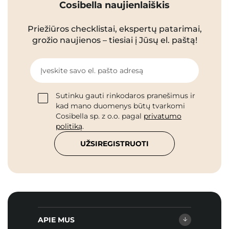
Cosibella naujienlaiškis
Priežiūros checklistai, ekspertų patarimai,
grožio naujienos – tiesiai į Jūsų el. paštą!
Įveskite savo el. pašto adresą
Sutinku gauti rinkodaros pranešimus ir
kad mano duomenys būtų tvarkomi
Cosibella sp. z o.o. pagal
privatumo
politiką
.
UŽSIREGISTRUOTI
APIE MUS