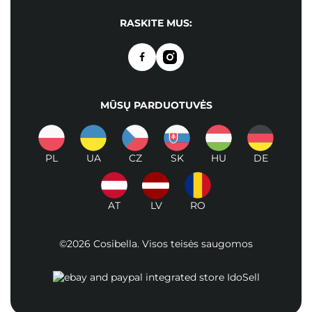
RASKITE MUS:
MŪSŲ PARDUOTUVĖS
PL
UA
CZ
SK
HU
DE
AT
LV
RO
©2026 Cosibella. Visos teisės saugomos