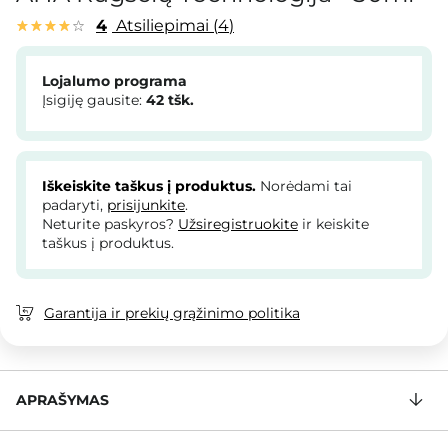
4
Atsiliepimai
4
Lojalumo programa
Įsigiję gausite:
42
tšk.
Iškeiskite taškus į produktus.
Norėdami tai
padaryti,
prisijunkite
.
Neturite paskyros?
Užsiregistruokite
ir keiskite
taškus į produktus.
Garantija ir prekių grąžinimo politika
APRAŠYMAS