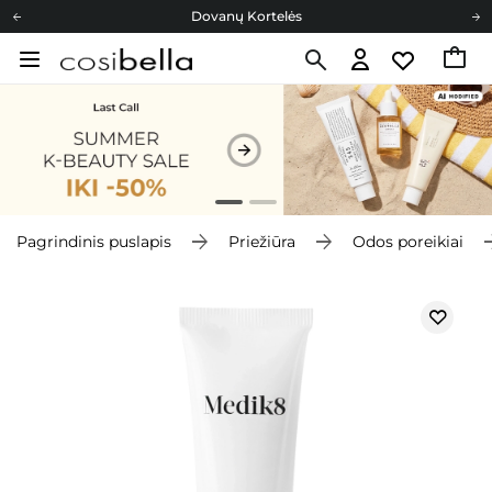
Dovanų Kortelės
Cosibella lojalumo programa
Nemokamas pristatymas nuo 40,00 €
Dovanų Kortelės
Pagrindinis puslapis
Priežiūra
Odos poreikiai