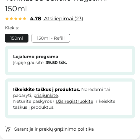
150ml
4.78
Atsiliepimai
23
Kiekis:
150ml
150ml - Refill
Lojalumo programa
Įsigiję gausite:
39.50
tšk.
Iškeiskite taškus į produktus.
Norėdami tai
padaryti,
prisijunkite
.
Neturite paskyros?
Užsiregistruokite
ir keiskite
taškus į produktus.
Garantija ir prekių grąžinimo politika