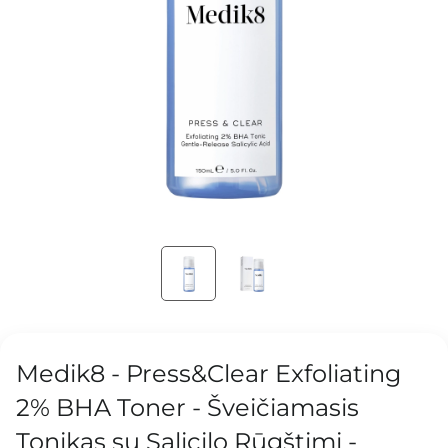
Medik8 - Press&Clear Exfoliating
2% BHA Toner - Šveičiamasis
Tonikas su Salicilo Rūgštimi -