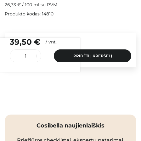
26,33 €
/
100 ml
su PVM
Produkto kodas: 14810
39,50 €
/
vnt.
PRIDĖTI Į KREPŠELĮ
Cosibella naujienlaiškis
Priežiūros checklistai, ekspertų patarimai,