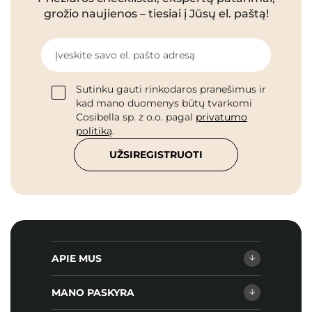
grožio naujienos – tiesiai į Jūsų el. paštą!
Įveskite savo el. pašto adresą
Sutinku gauti rinkodaros pranešimus ir
kad mano duomenys būtų tvarkomi
Cosibella sp. z o.o. pagal
privatumo
politiką
.
UŽSIREGISTRUOTI
APIE MUS
MANO PASKYRA