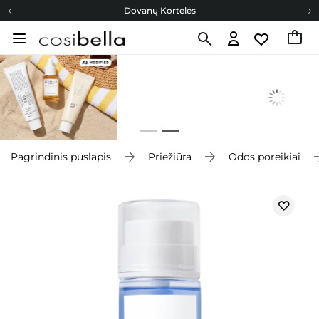
Dovanų Kortelės
Cosibella lojalumo programa
Nemokamas pristatymas nuo 40,00 €
Dovanų Kortelės
Pagrindinis puslapis
Priežiūra
Odos poreikiai