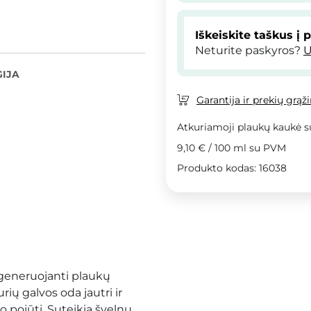
Iškeiskite taškus į 
Neturite paskyros?
U
IJA
Garantija ir prekių grąž
Atkuriamoji plaukų kaukė 
9,10 €
/
100 ml
su PVM
Produkto kodas: 16038
generuojanti plaukų
kurių galvos oda jautri ir
o pojūtį. Suteikia švelnų