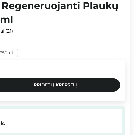
- Regeneruojanti Plaukų
0ml
mai
21
350ml
PRIDĖTI Į KREPŠELĮ
šk.