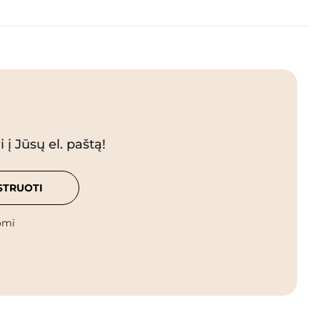
 į Jūsų el. paštą!
STRUOTI
omi