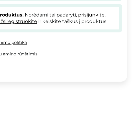
produktus.
Norėdami tai padaryti,
prisijunkite
.
žsiregistruokite
ir keiskite taškus į produktus.
inimo politika
su amino rūgštimis