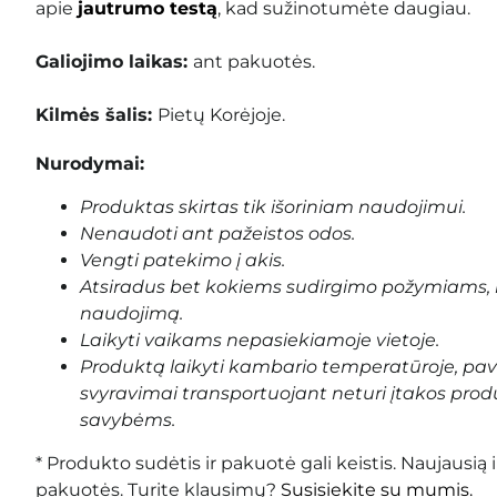
apie
jautrumo testą
, kad sužinotumėte daugiau.
Galiojimo laikas:
ant pakuotės
.
Kilmės šalis:
Pietų Korėjoje.
Nurodymai:
Produktas skirtas tik išoriniam naudojimui.
Nenaudoti ant pažeistos odos.
Vengti patekimo į akis.
Atsiradus bet kokiems sudirgimo požymiams, 
naudojimą.
Laikyti vaikams nepasiekiamoje vietoje.
Produktą laikyti kambario temperatūroje, pa
svyravimai transportuojant neturi įtakos prod
savybėms.
* Produkto sudėtis ir pakuotė gali keistis. Naujausią 
pakuotės. Turite klausimų?
Susisiekite su mumis.