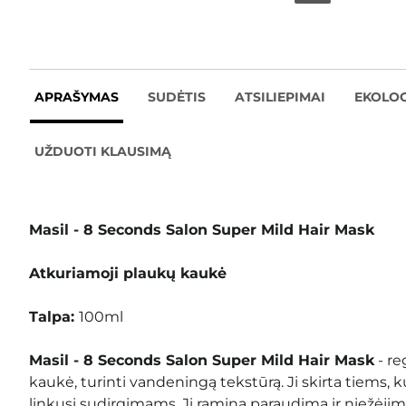
APRAŠYMAS
SUDĖTIS
ATSILIEPIMAI
EKOLOG
UŽDUOTI KLAUSIMĄ
Masil - 8 Seconds Salon Super Mild Hair Mask
Atkuriamoji plaukų kaukė
Talpa:
100ml
Masil - 8 Seconds Salon Super Mild
Hair Mask
- re
kaukė,
turinti vandeningą tekstūrą
. Ji skirta tiems, 
linkusi sudirgimams. Ji ramina paraudimą ir niežėjim