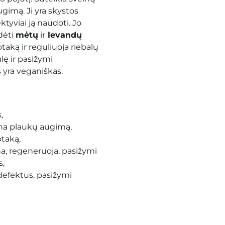
augimą.
Ji yra skystos
ktyviai ją naudoti.
Jo
idėti
mėtų
ir
levandų
taką ir reguliuoja riebalų
lę ir pasižymi
 yra veganiškas.
,
tina plaukų augimą,
otaką,
a, regeneruoja, pasižymi
s,
defektus, pasižymi