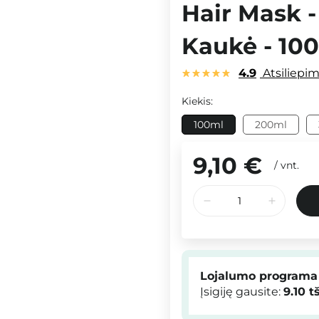
Hair Mask 
Kaukė - 10
4.9
Atsiliepi
Kiekis:
100ml
200ml
9,10 €
/
vnt.
Lojalumo programa
Įsigiję gausite:
9.10
t