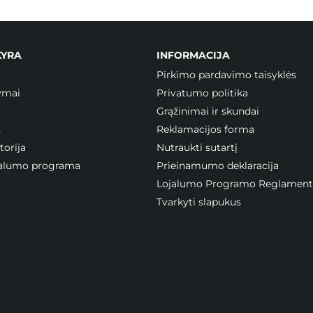
KYRA
INFORMACIJA
Pirkimo pardavimo taisyklės
ymai
Privatumo politika
Grąžinimai ir skundai
s
Reklamacijos forma
orija
Nutraukti sutartį
ojalumo programa
Prieinamumo deklaracija
Lojalumo Programo Reglament
Tvarkyti slapukus