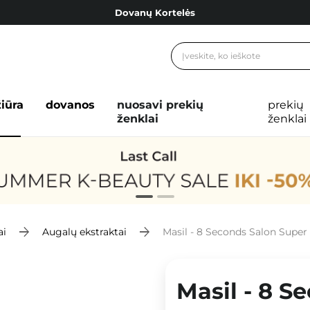
Dovanų Kortelės
Cosibella lojalumo programa
Nemokamas pristatymas nuo 40,00 €
Dovanų Kortelės
žiūra
dovanos
nuosavi prekių
prekių
ženklai
ženklai
ai
Augalų ekstraktai
Masil - 8 Seconds Salon Super
Masil - 8 S