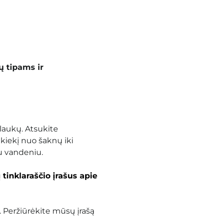
 tipams ir
laukų. Atsukite
 kiekį nuo šaknų iki
u vandeniu.
ų
tinklaraščio įrašus apie
.
Peržiūrėkite mūsų įrašą