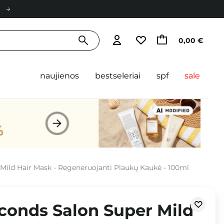
0,00 €
naujienos
bestseleriai
spf
sale
 Mild Hair Mask - Regeneruojanti Plaukų Kaukė - 100ml
econds Salon Super Mild