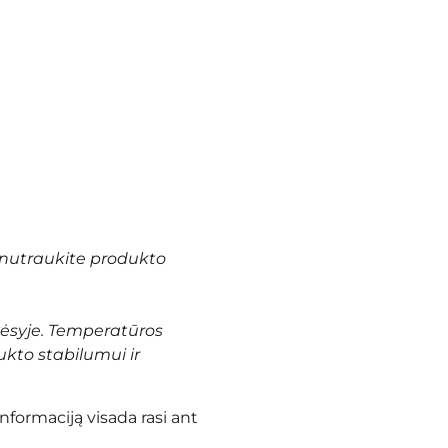
nutraukite produkto
vėsyje. Temperatūros
ukto stabilumui ir
informaciją visada rasi ant