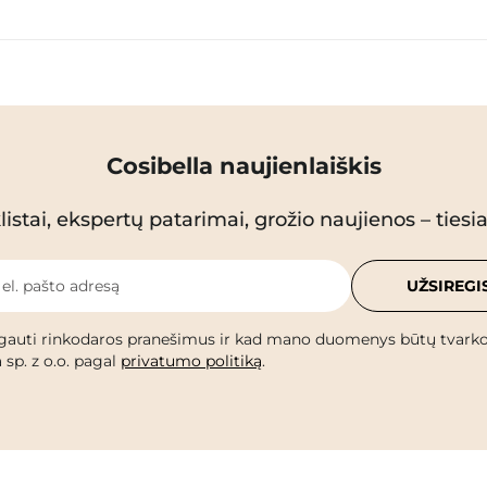
Cosibella naujienlaiškis
istai, ekspertų patarimai, grožio naujienos – tiesiai
 el. pašto adresą
UŽSIREGI
gauti rinkodaros pranešimus ir kad mano duomenys būtų tvark
 sp. z o.o. pagal
privatumo politiką
.