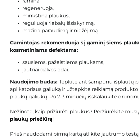
ramina,
regeneruoja,
minkština plaukus,
reguliuoja riebalų išsiskyrimą,
mažina paraudimą ir niežėjimą
.
Gamintojas rekomenduoja šį gaminį šiems plaukų
kosmetiniams defektams:
sausiems, pažeistiems plaukams,
jautriai galvos odai.
Naudojimo būdas:
Tepkite ant šampūnu išplautų p
aplikatoriaus galiuką ir užtepkite reikiamą produkto
plaukų galiukų.
Po 2-3 minučių išskalaukite drungn
Nežinote, kaip prižiūrėti plaukus? Peržiūrėkite mūs
plaukų priežiūrą
!
Prieš naudodami pirmą kartą atlikite jautrumo testą