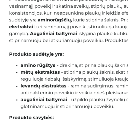
vėsinamąjį poveikį ir skatina sveikų, stiprių plaukų 
konsistencijos, kuri neapsunkina plaukų ir leidžia efe
sudėtyje yra
aminorūgščių,
kurie stiprina šaknis. Pr
ekstraktai
turi raminamąjį poveikį, stimuliuoja kraujo
gamybą.
Augaliniai baltymai
išlygina plauko kutiku
stiprinamuoju bei atkuriamuoju poveikiu. Produktas
Produkto sudėtyje yra:
amino rūgštys
- drėkina, stiprina plaukų šaknis
mėtų ekstraktas
- stiprina plaukų šaknis, ska
reguliuoja riebalų išsiskyrimą, stimuliuoja krauj
levandų ekstraktas
- ramina sudirgimus, ramin
antibakteriniu poveikiu ir veikia prieš pleiskana
augaliniai baltymai
- užpildo plaukų žvynelių 
glotninamuoju ir stiprinamuoju poveikiu
.
Produkto savybės: