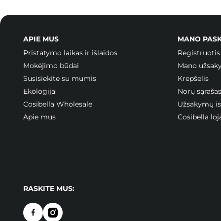
APIE MUS
MANO PAS
Pristatymo laikas ir išlaidos
Registruotis
Mokėjimo būdai
Mano užsak
Susisiekite su mumis
Krepšelis
Ekologija
Norų sąraša
Cosibella Wholesale
Užsakymų ist
Apie mus
Cosibella l
RASKITE MUS: