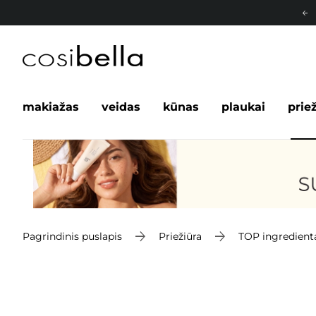
makiažas
veidas
kūnas
plaukai
prie
Pagrindinis puslapis
Priežiūra
TOP ingredient