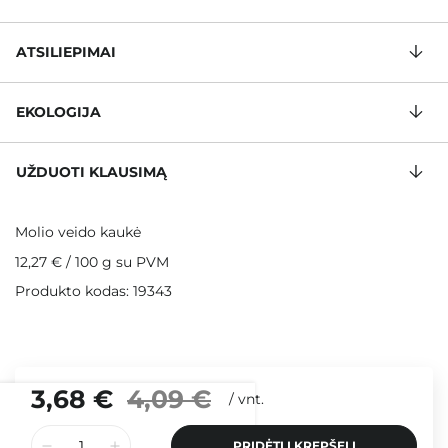
ATSILIEPIMAI
EKOLOGIJA
UŽDUOTI KLAUSIMĄ
Molio veido kaukė
12,27 €
/
100 g
su PVM
Produkto kodas: 19343
3,68 €
4,09 €
/
vnt.
PRIDĖTI Į KREPŠELĮ