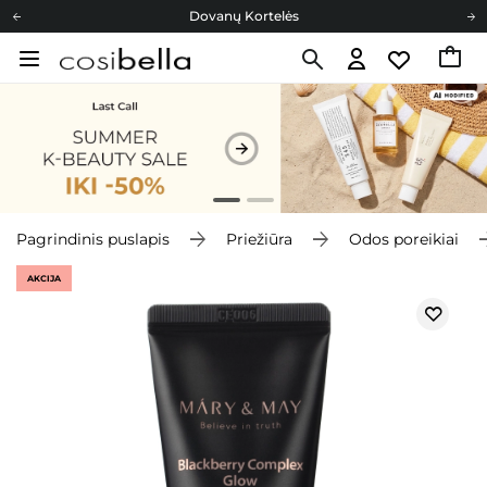
Dovanų Kortelės
Cosibella lojalumo programa
Nemokamas pristatymas nuo 40,00 €
Dovanų Kortelės
Pagrindinis puslapis
Priežiūra
Odos poreikiai
AKCIJA