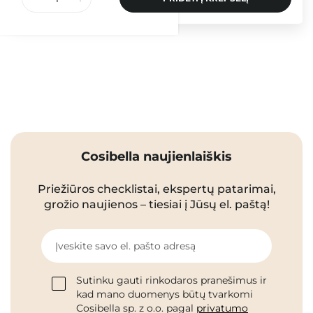
Cosibella naujienlaiškis
Priežiūros checklistai, ekspertų patarimai,
grožio naujienos – tiesiai į Jūsų el. paštą!
Įveskite savo el. pašto adresą
Sutinku gauti rinkodaros pranešimus ir
kad mano duomenys būtų tvarkomi
Cosibella sp. z o.o. pagal
privatumo