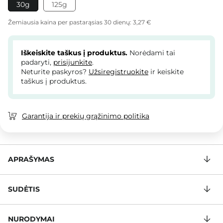
30g
125g
Žemiausia kaina per pastarąsias 30 dienų:
3,27 €
Iškeiskite taškus į produktus.
Norėdami tai
padaryti,
prisijunkite
.
Neturite paskyros?
Užsiregistruokite
ir keiskite
taškus į produktus.
Garantija ir prekių grąžinimo politika
APRAŠYMAS
SUDĖTIS
NURODYMAI