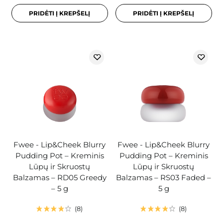
PRIDĖTI Į KREPŠELĮ
PRIDĖTI Į KREPŠELĮ
Fwee - Lip&Cheek Blurry
Fwee - Lip&Cheek Blurry
Pudding Pot – Kreminis
Pudding Pot – Kreminis
Lūpų ir Skruostų
Lūpų ir Skruostų
Balzamas – RD05 Greedy
Balzamas – RS03 Faded –
– 5 g
5 g
8
8