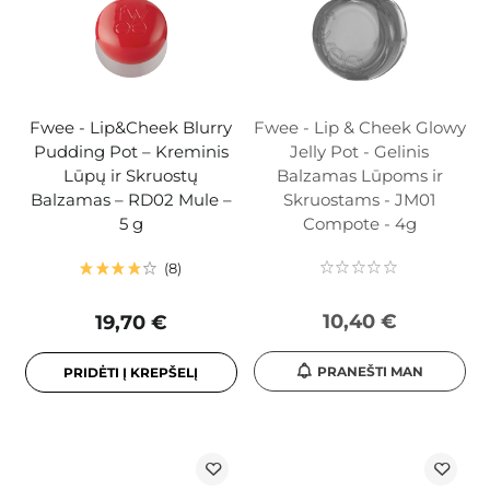
Fwee - Lip&Cheek Blurry
Fwee - Lip & Cheek Glowy
Pudding Pot – Kreminis
Jelly Pot - Gelinis
Lūpų ir Skruostų
Balzamas Lūpoms ir
Balzamas – RD02 Mule –
Skruostams - JM01
5 g
Compote - 4g
8
10,40 €
19,70 €
PRANEŠTI MAN
PRIDĖTI Į KREPŠELĮ