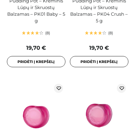
Pudding Pot – Kreminis
Pudding Pot – Kreminis
Lūpų ir Skruostų
Lūpų ir Skruostų
Balzamas – PK01 Baby – 5
Balzamas – PK04 Crush –
g
5 g
8
8
19,70 €
19,70 €
PRIDĖTI Į KREPŠELĮ
PRIDĖTI Į KREPŠELĮ