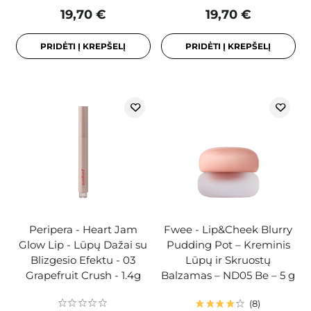
19,70 €
19,70 €
PRIDĖTI Į KREPŠELĮ
PRIDĖTI Į KREPŠELĮ
Peripera - Heart Jam
Fwee - Lip&Cheek Blurry
Glow Lip - Lūpų Dažai su
Pudding Pot – Kreminis
Blizgesio Efektu - 03
Lūpų ir Skruostų
Grapefruit Crush - 1.4g
Balzamas – ND05 Be – 5 g
8