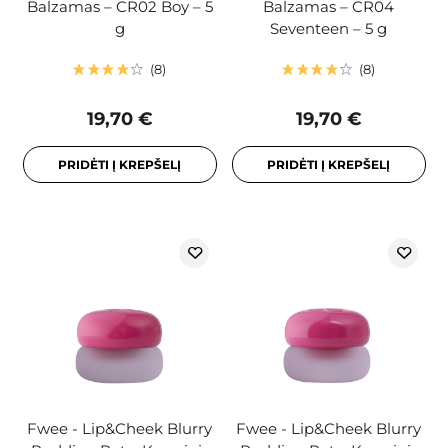
Balzamas – CR02 Boy – 5
Balzamas – CR04
g
Seventeen – 5 g
8
8
19,70 €
19,70 €
PRIDĖTI Į KREPŠELĮ
PRIDĖTI Į KREPŠELĮ
Fwee - Lip&Cheek Blurry
Fwee - Lip&Cheek Blurry