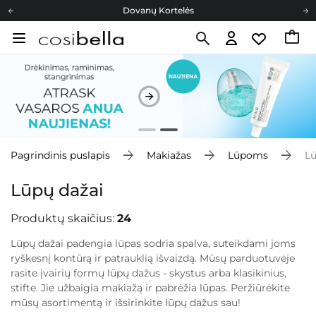
Dovanų Kortelės
Cosibella lojalumo programa
Nemokamas pristatymas nuo 40,00 €
Dovanų Kortelės
Pagrindinis puslapis
Makiažas
Lūpoms
Lū
Lūpų dažai
Produktų skaičius:
24
Lūpų dažai padengia lūpas sodria spalva, suteikdami joms
ryškesnį kontūrą ir patrauklią išvaizdą. Mūsų parduotuvėje
rasite įvairių formų lūpų dažus - skystus arba klasikinius,
stifte. Jie užbaigia makiažą ir pabrėžia lūpas. Peržiūrėkite
mūsų asortimentą ir išsirinkite lūpų dažus sau!