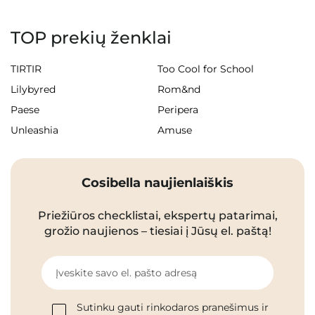
TOP prekių ženklai
TIRTIR
Too Cool for School
Lilybyred
Rom&nd
Paese
Peripera
Unleashia
Amuse
Cosibella naujienlaiškis
Priežiūros checklistai, ekspertų patarimai,
grožio naujienos – tiesiai į Jūsų el. paštą!
Įveskite savo el. pašto adresą
Sutinku gauti rinkodaros pranešimus ir