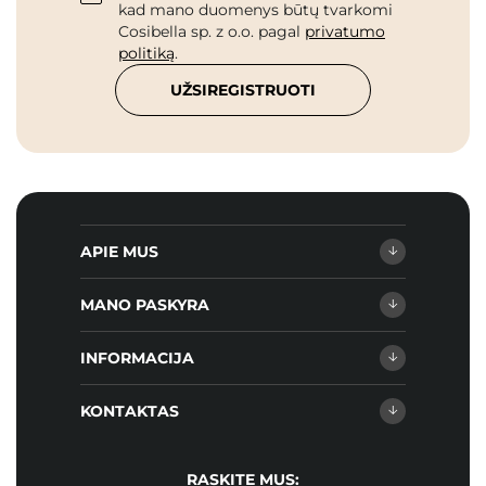
kad mano duomenys būtų tvarkomi
Cosibella sp. z o.o. pagal
privatumo
politiką
.
UŽSIREGISTRUOTI
APIE MUS
MANO PASKYRA
INFORMACIJA
KONTAKTAS
RASKITE MUS: