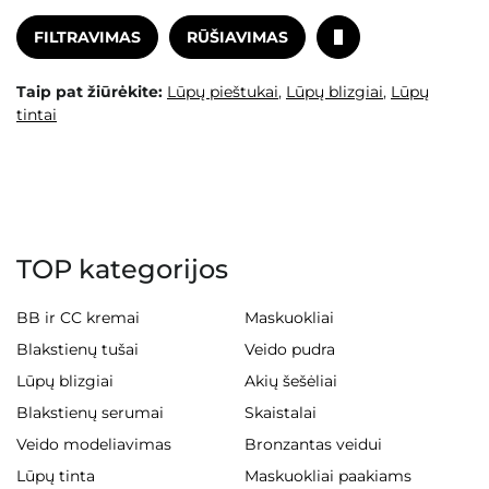
FILTRAVIMAS
RŪŠIAVIMAS
Taip pat žiūrėkite:
Lūpų pieštukai
,
Lūpų blizgiai
,
Lūpų
tintai
TOP kategorijos
BB ir CC kremai
Maskuokliai
Blakstienų tušai
Veido pudra
Lūpų blizgiai
Akių šešėliai
Blakstienų serumai
Skaistalai
Veido modeliavimas
Bronzantas veidui
Lūpų tinta
Maskuokliai paakiams