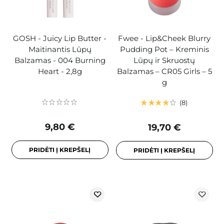
GOSH - Juicy Lip Butter -
Fwee - Lip&Cheek Blurry
Maitinantis Lūpų
Pudding Pot – Kreminis
Balzamas - 004 Burning
Lūpų ir Skruostų
Heart - 2,8g
Balzamas – CR05 Girls – 5
g
8
9,80 €
19,70 €
PRIDĖTI Į KREPŠELĮ
PRIDĖTI Į KREPŠELĮ