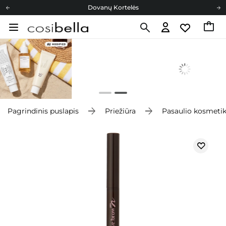
Dovanų Kortelės
Cosibella lojalumo programa
Nemokamas pristatymas nuo 40,00 €
Dovanų Kortelės
Pagrindinis puslapis
Priežiūra
Pasaulio kosmeti