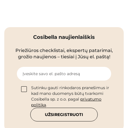
Cosibella naujienlaiškis
Priežiūros checklistai, ekspertų patarimai,
grožio naujienos – tiesiai į Jūsų el. paštą!
Įveskite savo el. pašto adresą
Sutinku gauti rinkodaros pranešimus ir
kad mano duomenys būtų tvarkomi
Cosibella sp. z o.o. pagal
privatumo
politiką
.
UŽSIREGISTRUOTI