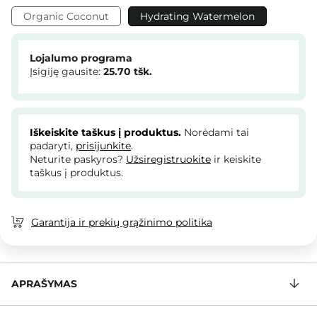
Organic Coconut
Hydrating Watermelon
Lojalumo programa
Įsigiję gausite:
25.70
tšk.
Iškeiskite taškus į produktus.
Norėdami tai
padaryti,
prisijunkite
.
Neturite paskyros?
Užsiregistruokite
ir keiskite
taškus į produktus.
Garantija ir prekių grąžinimo politika
APRAŠYMAS