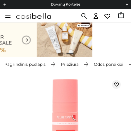
Dovanų Kortelės
Cosibella lojalumo programa
Nemokamas pristatymas nuo 40,00 €
Dovanų Kortelės
Pagrindinis puslapis
Priežiūra
Odos poreikiai