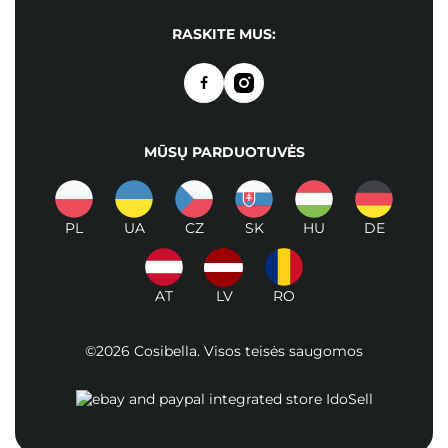
RASKITE MUS:
MŪSŲ PARDUOTUVĖS
PL
UA
CZ
SK
HU
DE
AT
LV
RO
©2026 Cosibella. Visos teisės saugomos