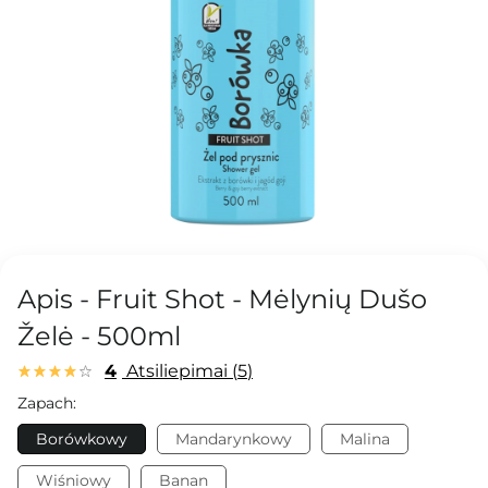
Apis - Fruit Shot - Mėlynių Dušo
Želė - 500ml
4
Atsiliepimai
5
Zapach:
Borówkowy
Mandarynkowy
Malina
Wiśniowy
Banan