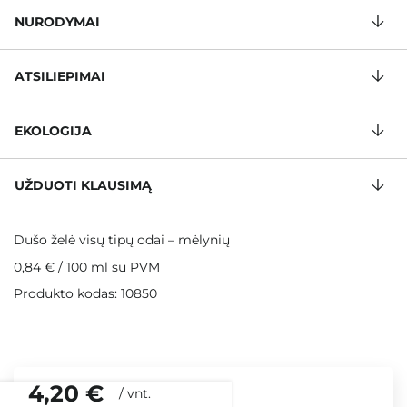
NURODYMAI
ATSILIEPIMAI
EKOLOGIJA
UŽDUOTI KLAUSIMĄ
Dušo želė visų tipų odai – mėlynių
0,84 €
/
100 ml
su PVM
Produkto kodas: 10850
4,20 €
/
vnt.