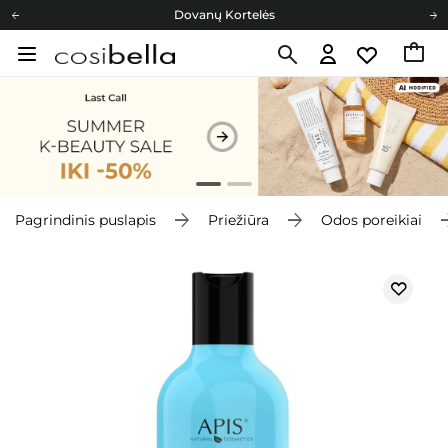
Dovanų Kortelės
Cosibella lojalumo programa
Nemokamas pristatymas nuo 40,00 €
Dovanų Kortelės
Pagrindinis puslapis
Priežiūra
Odos poreikiai