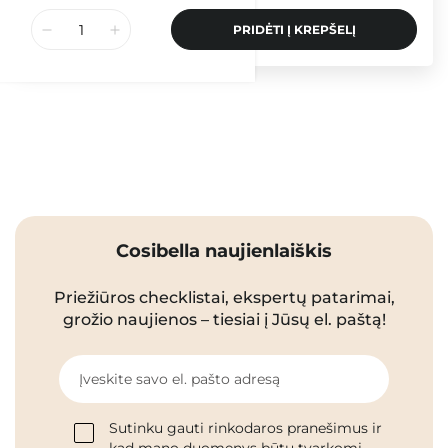
PRIDĖTI Į KREPŠELĮ
Cosibella naujienlaiškis
Priežiūros checklistai, ekspertų patarimai,
grožio naujienos – tiesiai į Jūsų el. paštą!
Įveskite savo el. pašto adresą
Sutinku gauti rinkodaros pranešimus ir