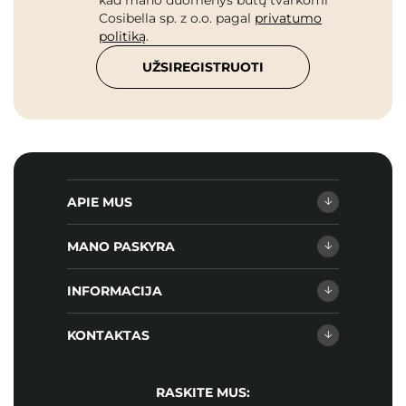
kad mano duomenys būtų tvarkomi
Cosibella sp. z o.o. pagal
privatumo
politiką
.
UŽSIREGISTRUOTI
APIE MUS
MANO PASKYRA
INFORMACIJA
KONTAKTAS
RASKITE MUS: