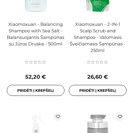
Xiaomoxuan - Balancing
Xiaomoxuan - 2-IN-1
Shampoo with Sea Salt -
Scalp Scrub and
Balansuojantis Šampūnas
Shampoo - Valomasis
su Jūros Druska - 500ml
Šveičiamasis Šampūnas -
250ml
52,20 €
26,60 €
PRIDĖTI Į KREPŠELĮ
PRIDĖTI Į KREPŠELĮ