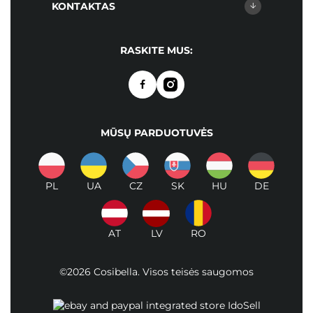
KONTAKTAS
RASKITE MUS:
MŪSŲ PARDUOTUVĖS
PL
UA
CZ
SK
HU
DE
AT
LV
RO
©2026 Cosibella. Visos teisės saugomos