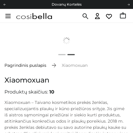
Dovanų Kortelės
Cosibella lojalumo programa
Nemokamas pristatymas nuo 40,00 €
Dovanų Kortelės
Pagrindinis puslapis
Xiaomoxuan
Xiaomoxuan
Produktų skaičius:
10
Xiaomoxuan – Taivano kosmetikos prekės ženklas,
specializuojantis plaukų ir kūno priežiūros srityje. Jis gimė
iš aistros sąmoningai priežiūrai ir siekio kurti produktus,
atitinkančius konkrečius odos ir plaukų poreikius. 2018 m.
prekės ženklas debiutavo su savo autorine plaukų kauke su