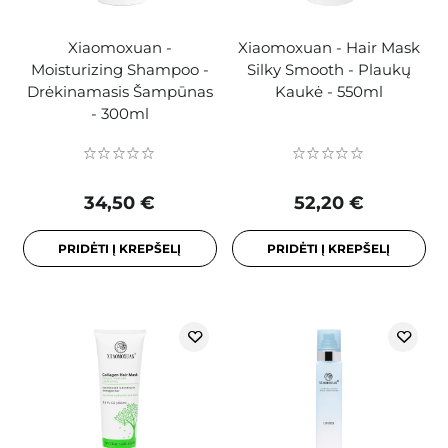
Xiaomoxuan -
Xiaomoxuan - Hair Mask
Moisturizing Shampoo -
Silky Smooth - Plaukų
Drėkinamasis Šampūnas
Kaukė - 550ml
- 300ml
34,50 €
52,20 €
PRIDĖTI Į KREPŠELĮ
PRIDĖTI Į KREPŠELĮ