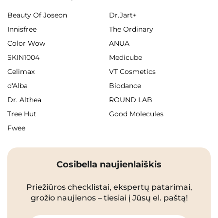
Beauty Of Joseon
Dr.Jart+
Innisfree
The Ordinary
Color Wow
ANUA
SKIN1004
Medicube
Celimax
VT Cosmetics
d'Alba
Biodance
Dr. Althea
ROUND LAB
Tree Hut
Good Molecules
Fwee
Cosibella naujienlaiškis
Priežiūros checklistai, ekspertų patarimai,
grožio naujienos – tiesiai į Jūsų el. paštą!