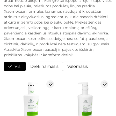
arbatmedžio aliejumi, kuri greitai išpopuliarėjo ir tapo visos
odos bei plaukų priežiūros produktų linijos pradžia.
Xiaomoxuan formulės kuriamos naudojant kruopščiai
atrinktus aktyviuosius ingredientus, kurie padeda drėkinti,
atkurti ir gerinti odos bei plaukų būklę. Prekės ženklas
orientuojasi į veiksmingą ir kartu malonią priežiūrą,
paverčiančią kasdienius ritualus atsipalaidavimo akimirka.
Xiaomoxuan kosmetikos sudėtyje nėra sulfatų, parabenų ar
dirbtinių dažiklių, o produktai nėra testuojami su gyvūnais.
Atraskite Xiaomoxuan pasaulį ir pajuskite išskirtinį
priežiūros, kokybės ir komforto derinį!
Visi
Drėkinamasis
Valomasis