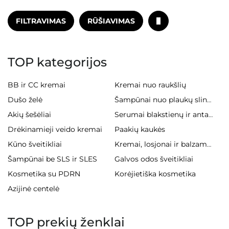
FILTRAVIMAS
RŪŠIAVIMAS
TOP kategorijos
BB ir CC kremai
Kremai nuo raukšlių
Dušo želė
Šampūnai nuo plaukų slinkimo
Akių šešėliai
Serumai blakstienų ir antakiams
Drėkinamieji veido kremai
Paakių kaukės
Kūno šveitikliai
Kremai, losjonai ir balzamai kūnui
Šampūnai be SLS ir SLES
Galvos odos šveitikliai
Kosmetika su PDRN
Korėjietiška kosmetika
Azijinė centelė
TOP prekių ženklai