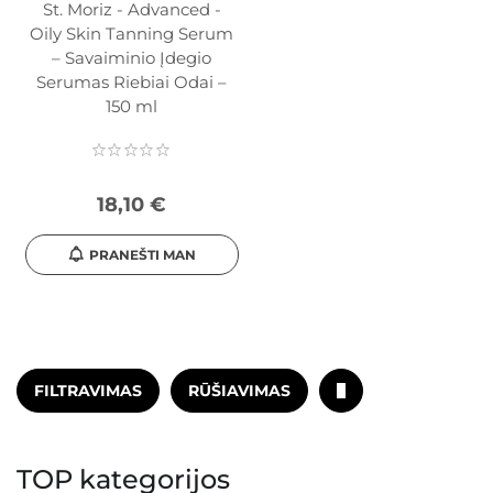
St. Moriz - Advanced -
Oily Skin Tanning Serum
– Savaiminio Įdegio
Serumas Riebiai Odai –
150 ml
18,10 €
PRANEŠTI MAN
FILTRAVIMAS
RŪŠIAVIMAS
TOP kategorijos