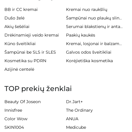
BB ir CC kremai
Kremai nuo raukšlių
Dušo želė
Šampūnai nuo plaukų slinkimo
Akių šešėliai
Serumai blakstienų ir antakiams
Drėkinamieji veido kremai
Paakių kaukės
Kūno šveitikliai
Kremai, losjonai ir balzamai kūnui
Šampūnai be SLS ir SLES
Galvos odos šveitikliai
Kosmetika su PDRN
Korėjietiška kosmetika
Azijinė centelė
TOP prekių ženklai
Beauty Of Joseon
Dr.Jart+
Innisfree
The Ordinary
Color Wow
ANUA
SKIN1004
Medicube