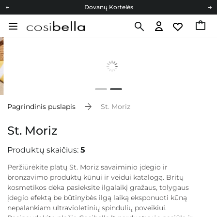
Dovanų Kortelės
Cosibella lojalumo programa
Nemokamas pristatymas nuo 40,00 €
Dovanų Kortelės
Pagrindinis puslapis
St. Moriz
St. Moriz
Produktų skaičius:
5
Peržiūrėkite platų
St. Moriz
savaiminio įdegio ir
bronzavimo produktų kūnui ir veidui katalogą. Britų
kosmetikos dėka pasieksite ilgalaikį gražaus, tolygaus
įdegio efektą be būtinybės ilgą laiką eksponuoti kūną
nepalankiam ultravioletinių spindulių poveikiui.