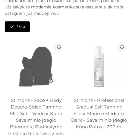
Pasinaudokite plačia Cosibella.lt parduotuvės pasiūla ir
užsisakykite modernią kosmetiką su aksesuarais, skirtais
patogiam jos naudojimui.
Visi
St. Moriz - Face + Body
St. Moriz - Professional
Double-Sided Tanning
Gradual Self Tanning
Mitt Set – Veido ir Kūno
Clear Mousse Medium
Savaiminio Įdegio
Dark – Savaiminio Įdegio
Priemonių Paskirstymo
Kūno Putos – 200 ml
Pirštinių Rinkinys – 2 vnt.