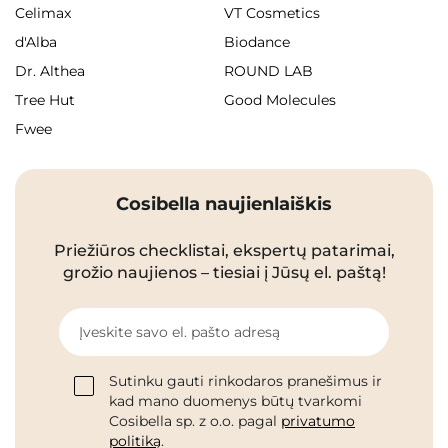
Celimax
VT Cosmetics
d'Alba
Biodance
Dr. Althea
ROUND LAB
Tree Hut
Good Molecules
Fwee
Cosibella naujienlaiškis
Priežiūros checklistai, ekspertų patarimai,
grožio naujienos – tiesiai į Jūsų el. paštą!
Įveskite savo el. pašto adresą
Sutinku gauti rinkodaros pranešimus ir
kad mano duomenys būtų tvarkomi
Cosibella sp. z o.o. pagal
privatumo
politiką
.