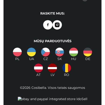
RASKITE MUS:
MŪSŲ PARDUOTUVĖS
PL
UA
CZ
SK
HU
DE
AT
LV
RO
©2026 Cosibella. Visos teisės saugomos