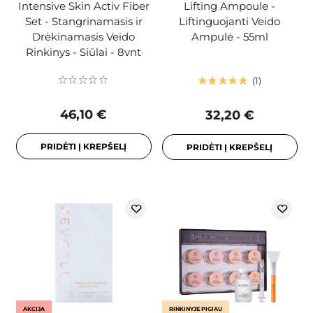
Intensive Skin Activ Fiber
Lifting Ampoule -
Set - Stangrinamasis ir
Liftinguojanti Veido
Drėkinamasis Veido
Ampulė - 55ml
Rinkinys - Siūlai - 8vnt
1
46,10 €
32,20 €
PRIDĖTI Į KREPŠELĮ
PRIDĖTI Į KREPŠELĮ
AKCIJA
RINKINYJE PIGIAU