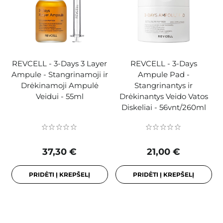
REVCELL - 3-Days 3 Layer
REVCELL - 3-Days
Ampule - Stangrinamoji ir
Ampule Pad -
Drėkinamoji Ampulė
Stangrinantys ir
Veidui - 55ml
Drėkinantys Veido Vatos
Diskeliai - 56vnt/260ml
37,30 €
21,00 €
PRIDĖTI Į KREPŠELĮ
PRIDĖTI Į KREPŠELĮ