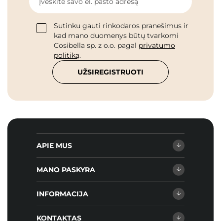
Įveskite savo el. pašto adresą
Sutinku gauti rinkodaros pranešimus ir
kad mano duomenys būtų tvarkomi
Cosibella sp. z o.o. pagal
privatumo
politiką
.
UŽSIREGISTRUOTI
APIE MUS
MANO PASKYRA
INFORMACIJA
KONTAKTAS