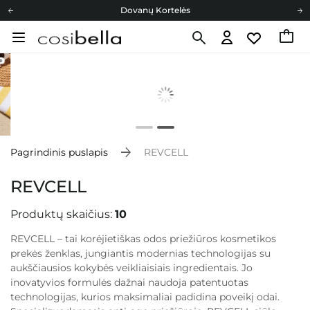
Cosibella lojalumo programa
Nemokamas pristatymas nuo 40,00 €
Dovanų Kortelės
Pagrindinis puslapis
REVCELL
REVCELL
Produktų skaičius:
10
REVCELL – tai korėjietiškas odos priežiūros kosmetikos
prekės ženklas, jungiantis modernias technologijas su
aukščiausios kokybės veikliaisiais ingredientais. Jo
inovatyvios formulės dažnai naudoja patentuotas
technologijas, kurios maksimaliai padidina poveikį odai.