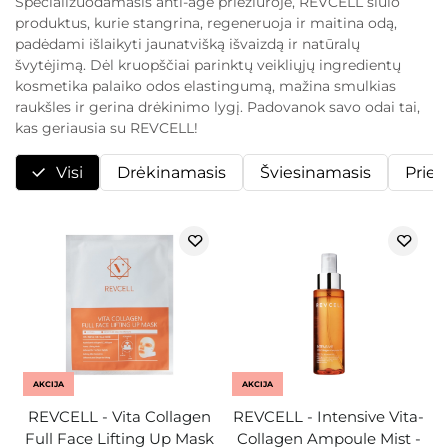
Specializuodamasis anti-age priežiūroje, REVCELL siūlo
produktus, kurie stangrina, regeneruoja ir maitina odą,
padėdami išlaikyti jaunatvišką išvaizdą ir natūralų
švytėjimą. Dėl kruopščiai parinktų veikliųjų ingredientų
kosmetika palaiko odos elastingumą, mažina smulkias
raukšles ir gerina drėkinimo lygį. Padovanok savo odai tai,
kas geriausia su REVCELL!
Visi
Drėkinamasis
Šviesinamasis
Prie
AKCIJA
AKCIJA
REVCELL - Vita Collagen
REVCELL - Intensive Vita-
Full Face Lifting Up Mask
Collagen Ampoule Mist -