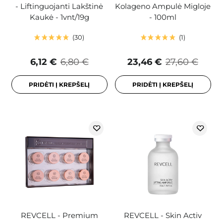
- Liftinguojanti Lakštinė
Kolageno Ampulė Migloje
Kaukė - 1vnt/19g
- 100ml
30
1
6,12 €
6,80 €
23,46 €
27,60 €
PRIDĖTI Į KREPŠELĮ
PRIDĖTI Į KREPŠELĮ
REVCELL - Premium
REVCELL - Skin Activ