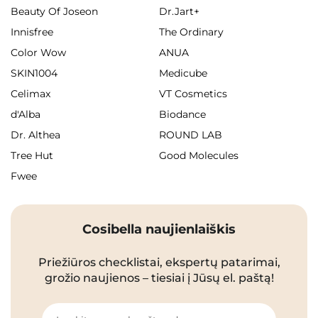
Beauty Of Joseon
Dr.Jart+
Innisfree
The Ordinary
Color Wow
ANUA
SKIN1004
Medicube
Celimax
VT Cosmetics
d'Alba
Biodance
Dr. Althea
ROUND LAB
Tree Hut
Good Molecules
Fwee
Cosibella naujienlaiškis
Priežiūros checklistai, ekspertų patarimai,
grožio naujienos – tiesiai į Jūsų el. paštą!