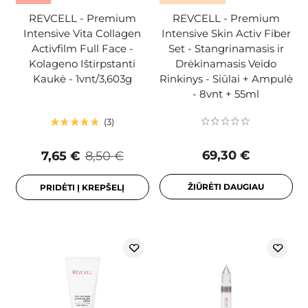
REVCELL - Premium
REVCELL - Premium
Intensive Vita Collagen
Intensive Skin Activ Fiber
Activfilm Full Face -
Set - Stangrinamasis ir
Kolageno Ištirpstanti
Drėkinamasis Veido
Kaukė - 1vnt/3,603g
Rinkinys - Siūlai + Ampulė
- 8vnt + 55ml
3
69,30 €
7,65 €
8,50 €
ŽIŪRĖTI DAUGIAU
PRIDĖTI Į KREPŠELĮ