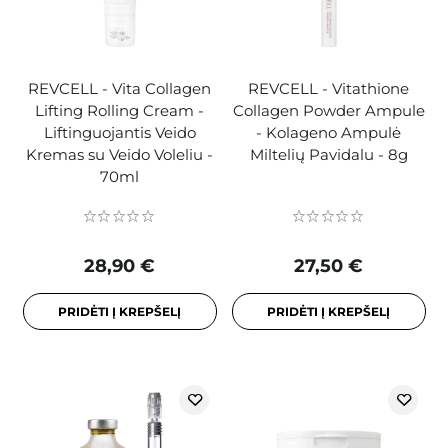
REVCELL - Vita Collagen
REVCELL - Vitathione
Lifting Rolling Cream -
Collagen Powder Ampule
Liftinguojantis Veido
- Kolageno Ampulė
Kremas su Veido Voleliu -
Miltelių Pavidalu - 8g
70ml
28,90 €
27,50 €
PRIDĖTI Į KREPŠELĮ
PRIDĖTI Į KREPŠELĮ