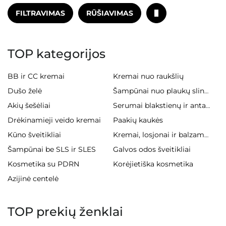
FILTRAVIMAS
RŪŠIAVIMAS
TOP kategorijos
BB ir CC kremai
Kremai nuo raukšlių
Dušo želė
Šampūnai nuo plaukų slinkimo
Akių šešėliai
Serumai blakstienų ir antakiams
Drėkinamieji veido kremai
Paakių kaukės
Kūno šveitikliai
Kremai, losjonai ir balzamai kūnui
Šampūnai be SLS ir SLES
Galvos odos šveitikliai
Kosmetika su PDRN
Korėjietiška kosmetika
Azijinė centelė
TOP prekių ženklai