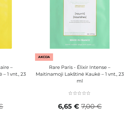
AKCIJA
aire –
Rare Paris - Élixir Intense –
– 1 vnt., 23
Maitinamoji Lakštinė Kaukė – 1 vnt., 23
ml
€
6,65 €
7,00 €