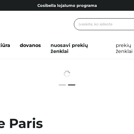
Cosibella lojalumo programa
Nemokamas pristatymas nuo 40,00 €
Dovanų Kortelės
Cosibella lojalumo programa
žiūra
dovanos
nuosavi prekių
prekių
Nemokamas pristatymas nuo 40,00 €
ženklai
ženklai
Dovanų Kortelės
e Paris