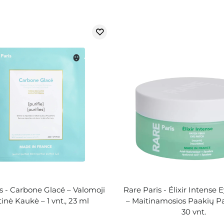
s - Carbone Glacé – Valomoji
Rare Paris - Élixir Intense
inė Kaukė – 1 vnt., 23 ml
– Maitinamosios Paakių Pa
30 vnt.