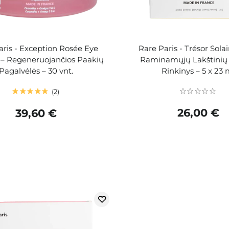
aris - Exception Rosée Eye
Rare Paris - Trésor Solai
 – Regeneruojančios Paakių
Raminamųjų Lakštinių
Pagalvėlės – 30 vnt.
Rinkinys – 5 x 23 
2
26,00 €
39,60 €