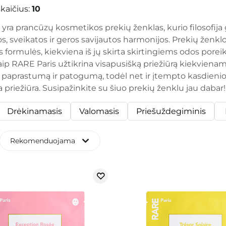
kaičius:
10
yra prancūzų kosmetikos prekių ženklas, kurio filosofija g
os, sveikatos ir geros savijautos harmonijos. Prekių žen
formulės, kiekviena iš jų skirta skirtingiems odos poreik
Taip
RARE Paris
užtikrina visapusišką priežiūrą kiekvienam 
paprastumą ir patogumą, todėl net ir įtempto kasdienio
priežiūra. Susipažinkite su šiuo prekių ženklu jau dabar!
Drėkinamasis
Valomasis
Priešuždegiminis
Rekomenduojama