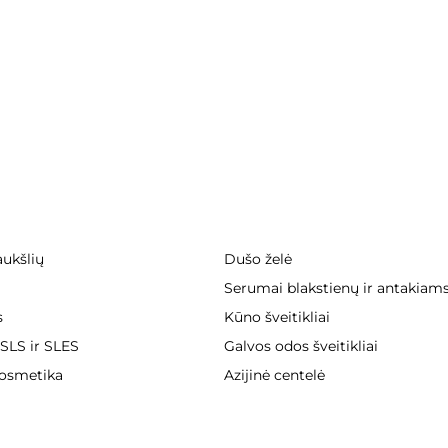
ukšlių
Dušo želė
Serumai blakstienų ir antakiam
s
Kūno šveitikliai
SLS ir SLES
Galvos odos šveitikliai
kosmetika
Azijinė centelė