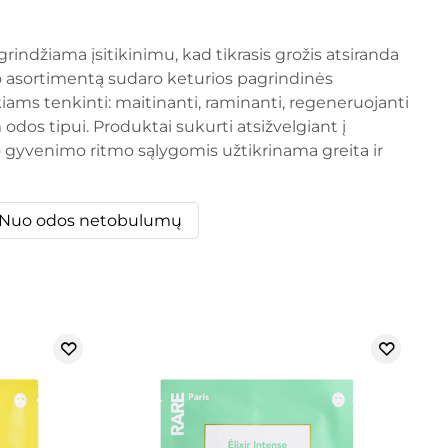
rindžiama įsitikinimu, kad tikrasis grožis atsiranda
klo asortimentą sudaro keturios pagrindinės
iams tenkinti: maitinanti, raminanti, regeneruojanti
odos tipui. Produktai sukurti atsižvelgiant į
 gyvenimo ritmo sąlygomis užtikrinama greita ir
Nuo odos netobulumų