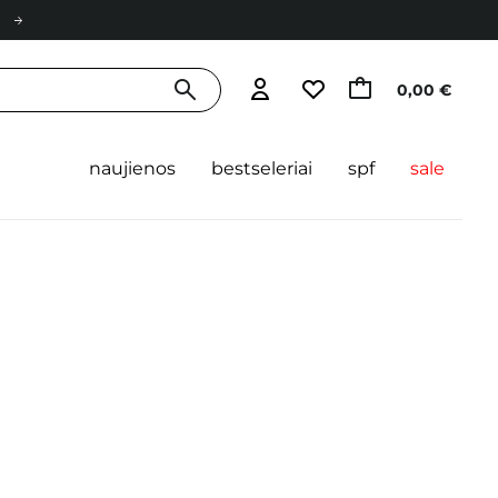
0,00 €
naujienos
bestseleriai
spf
sale