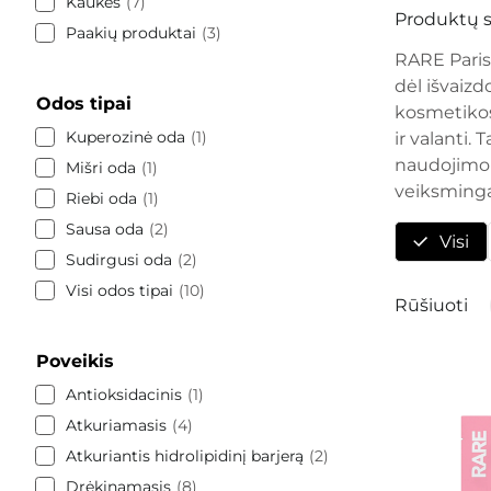
Kaukės
7
Produktų s
Paakių produktai
3
RARE Paris
dėl išvaizd
Odos tipai
kosmetikos 
Kuperozinė oda
1
ir valanti. 
naudojimo 
Mišri oda
1
veiksminga 
Riebi oda
1
Sausa oda
2
Visi
Sudirgusi oda
2
Visi odos tipai
10
Rūšiuoti
Poveikis
Antioksidacinis
1
Atkuriamasis
4
Atkuriantis hidrolipidinį barjerą
2
Drėkinamasis
8