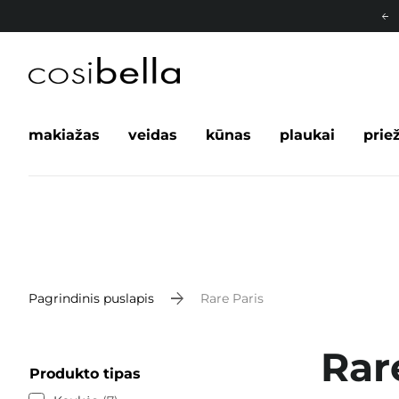
makiažas
veidas
kūnas
plaukai
prie
Pagrindinis puslapis
Rare Paris
Rar
Produkto tipas