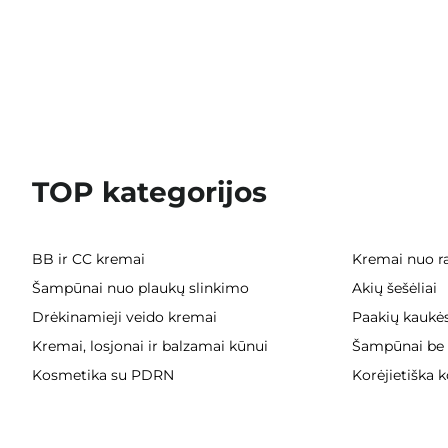
TOP kategorijos
BB ir CC kremai
Kremai nuo ra
Šampūnai nuo plaukų slinkimo
Akių šešėliai
Drėkinamieji veido kremai
Paakių kaukė
Kremai, losjonai ir balzamai kūnui
Šampūnai be 
Kosmetika su PDRN
Korėjietiška 