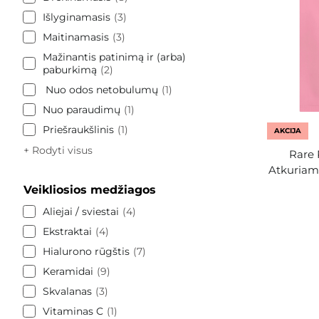
Išlyginamasis
3
Maitinamasis
3
Mažinantis patinimą ir (arba)
paburkimą
2
Nuo odos netobulumų
1
Nuo paraudimų
1
Priešraukšlinis
1
AKCIJA
+ Rodyti visus
Rare 
Atkuriamo
Veikliosios medžiagos
Aliejai / sviestai
4
Ekstraktai
4
Hialurono rūgštis
7
Keramidai
9
Skvalanas
3
Vitaminas C
1