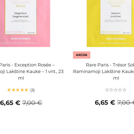
AKCIJA
Paris - Exception Rosée –
Rare Paris - Trésor Sol
ji Lakštinė Kaukė – 1 vnt., 23
Raminamoji Lakštinė Kaukė 
ml
ml
3
6,65 €
7,00 
6,65 €
7,00 €