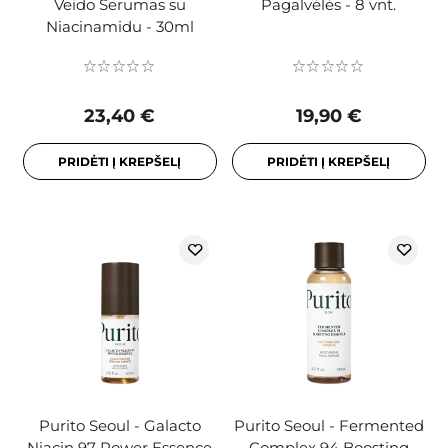
Veido Serumas su
Pagalvėlės - 8 vnt.
Niacinamidu - 30ml
23,40 €
19,90 €
PRIDĖTI Į KREPŠELĮ
PRIDĖTI Į KREPŠELĮ
Purito Seoul - Galacto
Purito Seoul - Fermented
Niacin 97 Power Essence
Complex 94 Boosting