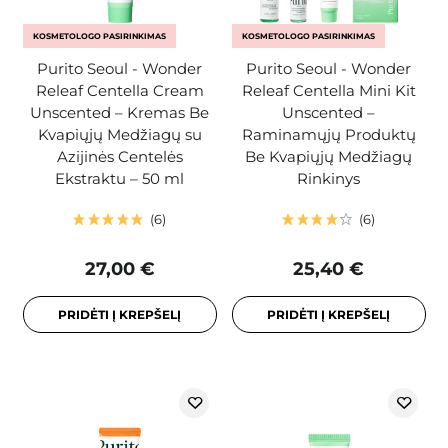
KOSMETOLOGO PASIRINKIMAS
KOSMETOLOGO PASIRINKIMAS
Purito Seoul - Wonder
Purito Seoul - Wonder
Releaf Centella Cream
Releaf Centella Mini Kit
Unscented – Kremas Be
Unscented –
Kvapiųjų Medžiagų su
Raminamųjų Produktų
Azijinės Centelės
Be Kvapiųjų Medžiagų
Ekstraktu – 50 ml
Rinkinys
6
6
27,00 €
25,40 €
PRIDĖTI Į KREPŠELĮ
PRIDĖTI Į KREPŠELĮ