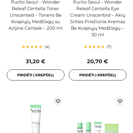
Purito Seoul - Wonder
Purito Seoul - Wonder
Releaf Centella Toner
Releaf Centella Eye
Unscented – Toneris Be
Cream Unscented – Akių
Kvapiųjų Medžiagų su
Srities Priežiūros Kremas
Azijine Centele – 200 ml
Be Kvapiųjų Medžiagų –
30 ml
4
7
31,20 €
20,70 €
PRIDĖTI Į KREPŠELĮ
PRIDĖTI Į KREPŠELĮ