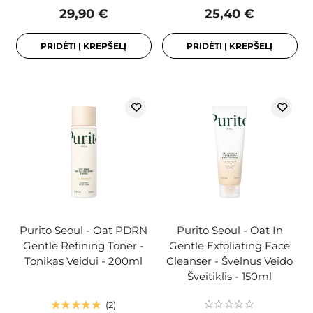
29,90 €
25,40 €
PRIDĖTI Į KREPŠELĮ
PRIDĖTI Į KREPŠELĮ
Purito Seoul - Oat PDRN
Purito Seoul - Oat In
Gentle Refining Toner -
Gentle Exfoliating Face
Tonikas Veidui - 200ml
Cleanser - Švelnus Veido
Šveitiklis - 150ml
2