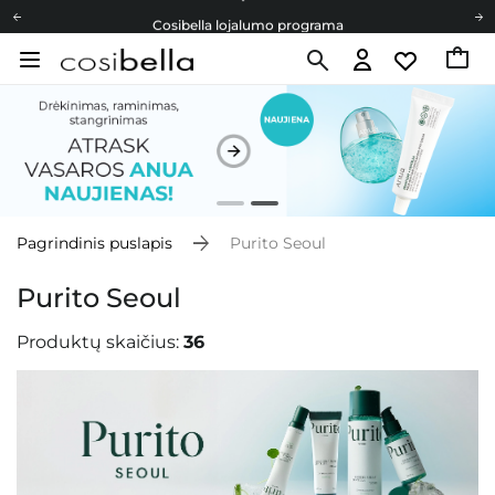
Cosibella lojalumo programa
Nemokamas pristatymas nuo 40,00 €
Dovanų Kortelės
Cosibella lojalumo programa
Nemokamas pristatymas nuo 40,00 €
Dovanų Kortelės
Pagrindinis puslapis
Purito Seoul
Purito Seoul
Produktų skaičius:
36