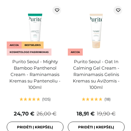
AKCIJA
BESTSELERIS
KOSMETOLOGO PASIRINKIMAS
AKCIJA
Purito Seoul - Mighty
Purito Seoul - Oat In
Bamboo Panthenol
Calming Gel Cream -
Cream - Raminamasis
Raminamasis Gelinis
Kremas su Pantenoliu -
Kremas su Avižomis -
100ml
100ml
105
18
24,70 €
26,00 €
18,91 €
19,90 €
PRIDĖTI Į KREPŠELĮ
PRIDĖTI Į KREPŠELĮ