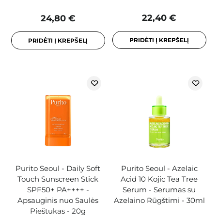
22,40 €
24,80 €
PRIDĖTI Į KREPŠELĮ
PRIDĖTI Į KREPŠELĮ
Purito Seoul - Daily Soft
Purito Seoul - Azelaic
Touch Sunscreen Stick
Acid 10 Kojic Tea Tree
SPF50+ PA++++ -
Serum - Serumas su
Apsauginis nuo Saulės
Azelaino Rūgštimi - 30ml
Pieštukas - 20g