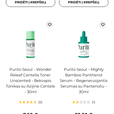
PRIDĖTI Į KREPŠELĮ
PRIDĖTI Į KREPŠELĮ
Purito Seoul - Wonder
Purito Seoul - Mighty
Releaf Centella Toner
Bamboo Panthenol
Unscented - Bekvapis
Serum - Regeneruojantis
Tonikas su Azijine Centele
Serumas su Pantenoliu -
- 30ml
30ml
5
1