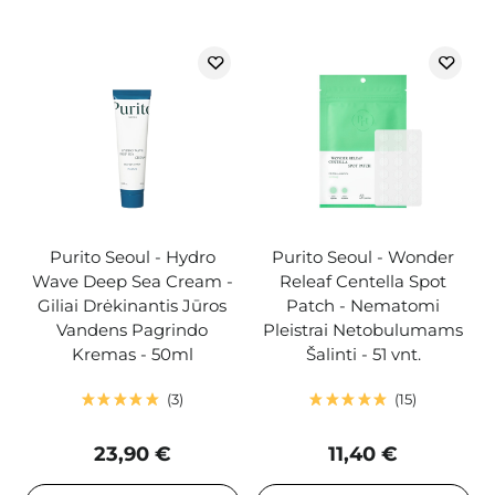
Purito Seoul - Hydro
Purito Seoul - Wonder
Wave Deep Sea Cream -
Releaf Centella Spot
Giliai Drėkinantis Jūros
Patch - Nematomi
Vandens Pagrindo
Pleistrai Netobulumams
Kremas - 50ml
Šalinti - 51 vnt.
3
15
23,90 €
11,40 €