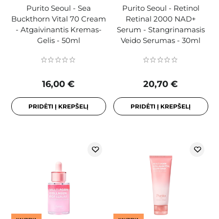
Purito Seoul - Sea
Purito Seoul - Retinol
Buckthorn Vital 70 Cream
Retinal 2000 NAD+
- Atgaivinantis Kremas-
Serum - Stangrinamasis
Gelis - 50ml
Veido Serumas - 30ml
16,00 €
20,70 €
PRIDĖTI Į KREPŠELĮ
PRIDĖTI Į KREPŠELĮ