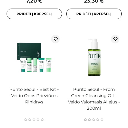
7,20 €
23,30 €
PRIDĖTI Į KREPŠELĮ
PRIDĖTI Į KREPŠELĮ
Purito Seoul - Best Kit -
Purito Seoul - From
Veido Odos Priežiūros
Green Cleansing Oil -
Rinkinys
Veido Valomasis Aliejus -
200ml