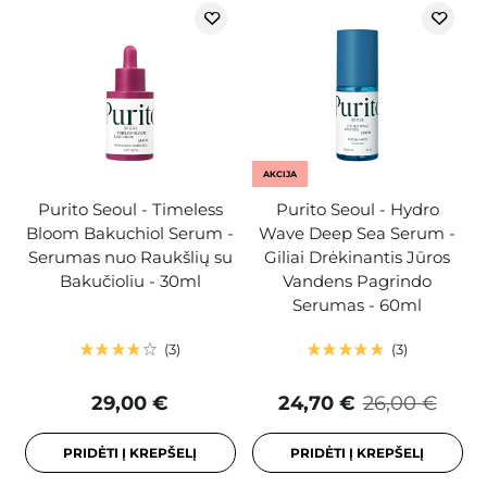
AKCIJA
Purito Seoul - Timeless
Purito Seoul - Hydro
Bloom Bakuchiol Serum -
Wave Deep Sea Serum -
Serumas nuo Raukšlių su
Giliai Drėkinantis Jūros
Bakučioliu - 30ml
Vandens Pagrindo
Serumas - 60ml
3
3
29,00 €
24,70 €
26,00 €
PRIDĖTI Į KREPŠELĮ
PRIDĖTI Į KREPŠELĮ