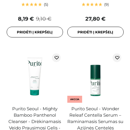
5
9
8,19 €
9,10 €
27,80 €
PRIDĖTI Į KREPŠELĮ
PRIDĖTI Į KREPŠELĮ
AKCIJA
Purito Seoul - Mighty
Purito Seoul - Wonder
Bamboo Panthenol
Releaf Centella Serum –
Cleanser - Drėkinamasis
Raminamasis Serumas su
Veido Prausimosi Gelis -
Azijinės Centelės