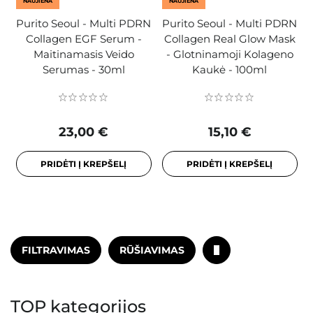
NAUJIENA
NAUJIENA
Purito Seoul - Multi PDRN
Purito Seoul - Multi PDRN
Collagen EGF Serum -
Collagen Real Glow Mask
Maitinamasis Veido
- Glotninamoji Kolageno
Serumas - 30ml
Kaukė - 100ml
23,00 €
15,10 €
PRIDĖTI Į KREPŠELĮ
PRIDĖTI Į KREPŠELĮ
FILTRAVIMAS
RŪŠIAVIMAS
TOP kategorijos