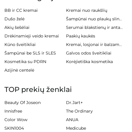
BB ir CC kremai
Kremai nuo raukšlių
Dušo želė
Šampūnai nuo plaukų slinkimo
Akių šešėliai
Serumai blakstienų ir antakiams
Drėkinamieji veido kremai
Paakių kaukės
Kūno šveitikliai
Kremai, losjonai ir balzamai kūnui
Šampūnai be SLS ir SLES
Galvos odos šveitikliai
Kosmetika su PDRN
Korėjietiška kosmetika
Azijinė centelė
TOP prekių ženklai
Beauty Of Joseon
Dr.Jart+
Innisfree
The Ordinary
Color Wow
ANUA
SKIN1004
Medicube