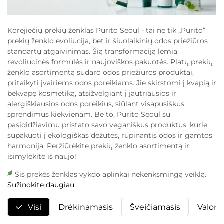
Korėjiečių prekių ženklas
Purito Seoul
- tai ne tik „Purito“
prekių ženklo evoliucija, bet ir šiuolaikinių odos priežiūros
standartų atgaivinimas. Šią transformaciją lemia
revoliucinės formulės ir naujoviškos pakuotės. Platų prekių
ženklo asortimentą sudaro odos priežiūros produktai,
pritaikyti įvairiems odos poreikiams. Jie skirstomi į kvapią ir
bekvapę kosmetiką, atsižvelgiant į jautriausios ir
alergiškiausios odos poreikius, siūlant visapusiškus
sprendimus kiekvienam. Be to,
Purito
Seoul
su
pasididžiavimu pristato savo veganiškus produktus, kurie
supakuoti į ekologiškas dėžutes, rūpinantis odos ir gamtos
harmonija. Peržiūrėkite prekių ženklo asortimentą ir
įsimylėkite iš naujo!
Šis prekės ženklas vykdo aplinkai nekenksmingą veiklą.
Sužinokite daugiau.
Visi
Drėkinamasis
Šveičiamasis
Valoma