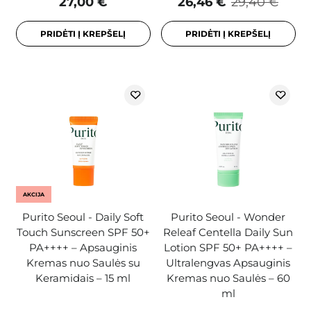
27,00 €
26,46 €
29,40 €
PRIDĖTI Į KREPŠELĮ
PRIDĖTI Į KREPŠELĮ
AKCIJA
Purito Seoul - Daily Soft
Purito Seoul - Wonder
Touch Sunscreen SPF 50+
Releaf Centella Daily Sun
PA++++ – Apsauginis
Lotion SPF 50+ PA++++ –
Kremas nuo Saulės su
Ultralengvas Apsauginis
Keramidais – 15 ml
Kremas nuo Saulės – 60
ml