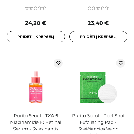
24,20 €
23,40 €
PRIDĖTI Į KREPŠELĮ
PRIDĖTI Į KREPŠELĮ
Purito Seoul - TXA 6
Purito Seoul - Peel Shot
Niacinamide 10 Retinal
Exfoliating Pad -
Serum - Šviesinantis
Šveičiančios Veido