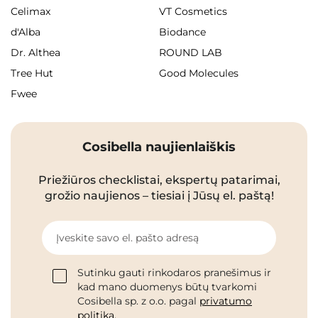
Celimax
VT Cosmetics
d'Alba
Biodance
Dr. Althea
ROUND LAB
Tree Hut
Good Molecules
Fwee
Cosibella naujienlaiškis
Priežiūros checklistai, ekspertų patarimai,
grožio naujienos – tiesiai į Jūsų el. paštą!
Įveskite savo el. pašto adresą
Sutinku gauti rinkodaros pranešimus ir
kad mano duomenys būtų tvarkomi
Cosibella sp. z o.o. pagal
privatumo
politiką
.