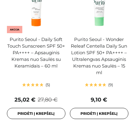
AKCIJA
Purito Seoul - Daily Soft
Purito Seoul - Wonder
Touch Sunscreen SPF 50+
Releaf Centella Daily Sun
PA++++ – Apsauginis
Lotion SPF 50+ PA++++ –
Kremas nuo Saulės su
Ultralengvas Apsauginis
Keramidais – 60 ml
Kremas nuo Saulės – 15
ml
5
9
25,02 €
27,80 €
9,10 €
PRIDĖTI Į KREPŠELĮ
PRIDĖTI Į KREPŠELĮ