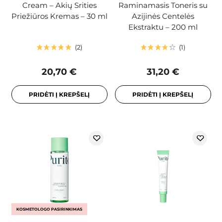
Cream – Akių Srities
Raminamasis Toneris su
Priežiūros Kremas – 30 ml
Azijinės Centelės
Ekstraktu – 200 ml
2
1
20,70 €
31,20 €
PRIDĖTI Į KREPŠELĮ
PRIDĖTI Į KREPŠELĮ
KOSMETOLOGO PASIRINKIMAS