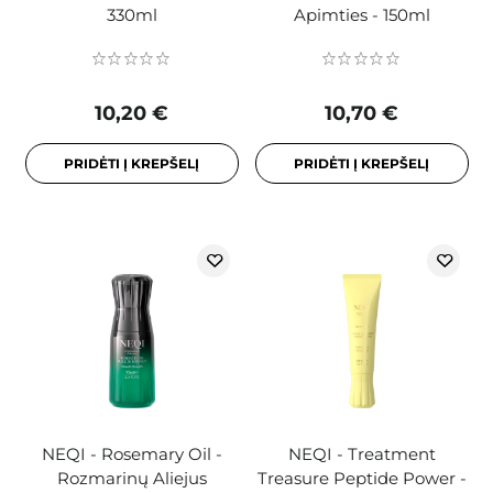
330ml
Apimties - 150ml
10,20 €
10,70 €
PRIDĖTI Į KREPŠELĮ
PRIDĖTI Į KREPŠELĮ
NEQI - Rosemary Oil -
NEQI - Treatment
Rozmarinų Aliejus
Treasure Peptide Power -