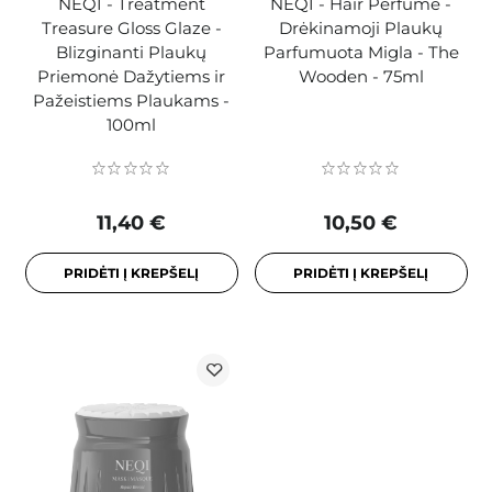
NEQI - Treatment
NEQI - Hair Perfume -
Treasure Gloss Glaze -
Drėkinamoji Plaukų
Blizginanti Plaukų
Parfumuota Migla - The
Priemonė Dažytiems ir
Wooden - 75ml
Pažeistiems Plaukams -
100ml
11,40 €
10,50 €
PRIDĖTI Į KREPŠELĮ
PRIDĖTI Į KREPŠELĮ