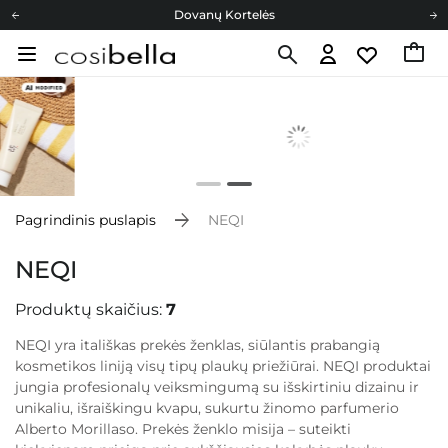
Dovanų Kortelės
Cosibella lojalumo programa
Nemokamas pristatymas nuo 40,00 €
Dovanų Kortelės
Pagrindinis puslapis
NEQI
NEQI
Produktų skaičius:
7
NEQI yra itališkas prekės ženklas, siūlantis prabangią
kosmetikos liniją visų tipų plaukų priežiūrai. NEQI produktai
jungia profesionalų veiksmingumą su išskirtiniu dizainu ir
unikaliu, išraiškingu kvapu, sukurtu žinomo parfumerio
Alberto Morillaso. Prekės ženklo misija – suteikti