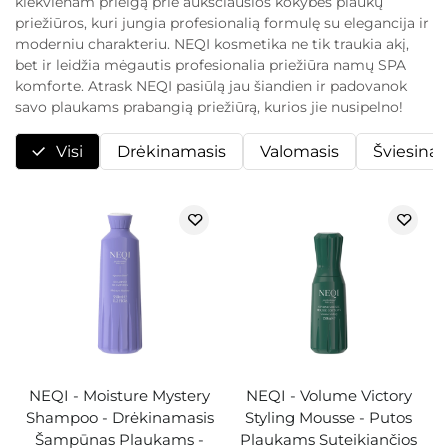
kiekvienam prieigą prie aukščiausios kokybės plaukų
priežiūros, kuri jungia profesionalią formulę su elegancija ir
moderniu charakteriu. NEQI kosmetika ne tik traukia akį,
bet ir leidžia mėgautis profesionalia priežiūra namų SPA
komforte. Atrask NEQI pasiūlą jau šiandien ir padovanok
savo plaukams prabangią priežiūrą, kurios jie nusipelno!
Visi
Drėkinamasis
Valomasis
Šviesina
NEQI - Moisture Mystery
NEQI - Volume Victory
Shampoo - Drėkinamasis
Styling Mousse - Putos
Šampūnas Plaukams -
Plaukams Suteikiančios