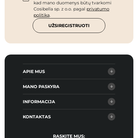
kad mano duomenys būtų tvarkomi
Cosibella sp. z o.o. pagal
privatumo
politiką
.
UŽSIREGISTRUOTI
APIE MUS
MANO PASKYRA
INFORMACIJA
KONTAKTAS
RASKITE MUS: