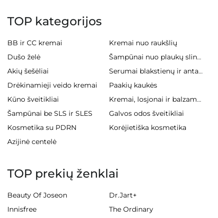
TOP kategorijos
BB ir CC kremai
Kremai nuo raukšlių
Dušo želė
Šampūnai nuo plaukų slinkimo
Akių šešėliai
Serumai blakstienų ir antakiams
Drėkinamieji veido kremai
Paakių kaukės
Kūno šveitikliai
Kremai, losjonai ir balzamai kūnui
Šampūnai be SLS ir SLES
Galvos odos šveitikliai
Kosmetika su PDRN
Korėjietiška kosmetika
Azijinė centelė
TOP prekių ženklai
Beauty Of Joseon
Dr.Jart+
Innisfree
The Ordinary