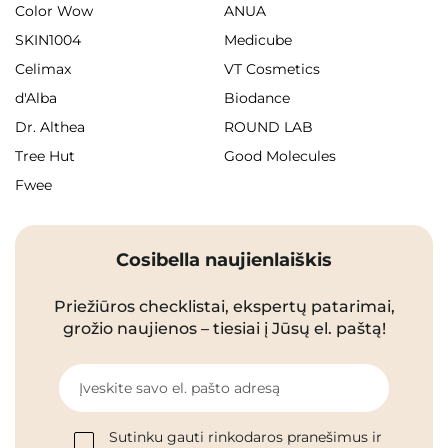
Color Wow
ANUA
SKIN1004
Medicube
Celimax
VT Cosmetics
d'Alba
Biodance
Dr. Althea
ROUND LAB
Tree Hut
Good Molecules
Fwee
Cosibella naujienlaiškis
Priežiūros checklistai, ekspertų patarimai,
grožio naujienos – tiesiai į Jūsų el. paštą!
Įveskite savo el. pašto adresą
Sutinku gauti rinkodaros pranešimus ir