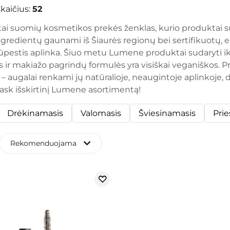
kaičius:
52
ai suomių kosmetikos prekės ženklas, kurio produktai s
ngredientų gaunami iš Šiaurės regionų bei sertifikuotų, 
ūpestis aplinka. Šiuo metu Lumene produktai sudaryti iki
ir makiažo pagrindų formulės yra visiškai veganiškos. Pr
– augalai renkami jų natūralioje, neaugintoje aplinkoje, d
ask išskirtinį Lumene asortimentą!
Drėkinamasis
Valomasis
Šviesinamasis
Pri
Rekomenduojama