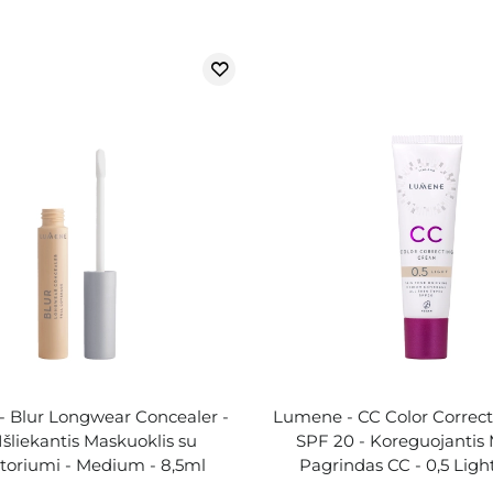
 Blur Longwear Concealer -
Lumene - CC Color Correc
 Išliekantis Maskuoklis su
SPF 20 - Koreguojantis
atoriumi - Medium - 8,5ml
Pagrindas CC - 0,5 Ligh