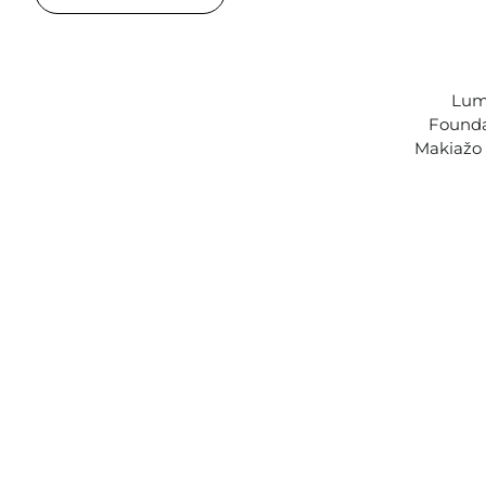
Lume
Founda
Makiažo 