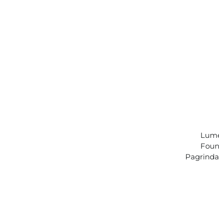
Lume
Foun
Pagrindas