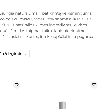
ujungia natūralumą ir patikrintą veiksmingumą.
ekologiškų miškų, todėl užtikrinama aukščiausia
 99% iš natūralios kilmės ingredientų, o visos
ekės ženklas taip pat taiko „laukinio rinkimo“
ažniausiai rankomis, itin kruopščiai ir su pagarba
ešuždegiminis