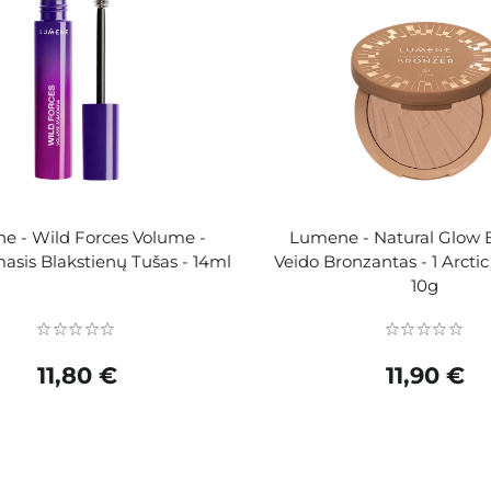
e - Wild Forces Volume -
Lumene - Natural Glow B
sis Blakstienų Tušas - 14ml
Veido Bronzantas - 1 Arct
10g
11,80 €
11,90 €