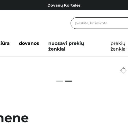
Dovanų Kortelės
Cosibella lojalumo programa
Nemokamas pristatymas nuo 40,00 €
Dovanų Kortelės
žiūra
dovanos
nuosavi prekių
prekių
ženklai
ženklai
mene