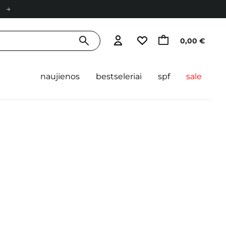
0,00 €
naujienos
bestseleriai
spf
sale