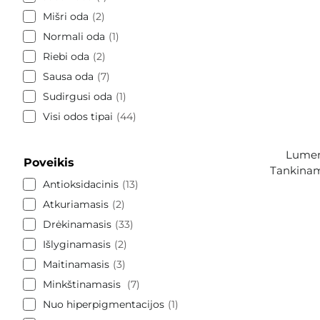
Mišri oda
2
Normali oda
1
Riebi oda
2
Sausa oda
7
Sudirgusi oda
1
Visi odos tipai
44
Lumen
Poveikis
Tankinama
Antioksidacinis
13
Atkuriamasis
2
Drėkinamasis
33
Išlyginamasis
2
Maitinamasis
3
Minkštinamasis
7
Nuo hiperpigmentacijos
1