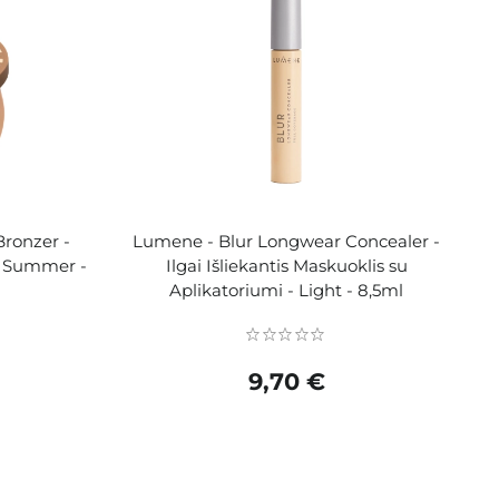
ronzer -
Lumene - Blur Longwear Concealer -
ic Summer -
Ilgai Išliekantis Maskuoklis su
Aplikatoriumi - Light - 8,5ml
9,70 €