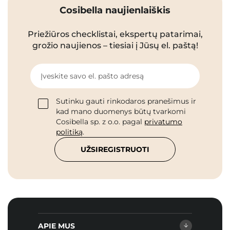
Cosibella naujienlaiškis
Priežiūros checklistai, ekspertų patarimai,
grožio naujienos – tiesiai į Jūsų el. paštą!
Įveskite savo el. pašto adresą
Sutinku gauti rinkodaros pranešimus ir
kad mano duomenys būtų tvarkomi
Cosibella sp. z o.o. pagal
privatumo
politiką
.
UŽSIREGISTRUOTI
APIE MUS