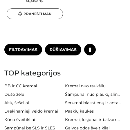
4,40 €
PRANEŠTI MAN
FILTRAVIMAS
RŪŠIAVIMAS
TOP kategorijos
BB ir CC kremai
Kremai nuo raukšlių
Dušo želė
Šampūnai nuo plaukų slinkimo
Akių šešėliai
Serumai blakstienų ir antakiams
Drėkinamieji veido kremai
Paakių kaukės
Kūno šveitikliai
Kremai, losjonai ir balzamai kūnui
Šampūnai be SLS ir SLES
Galvos odos šveitikliai