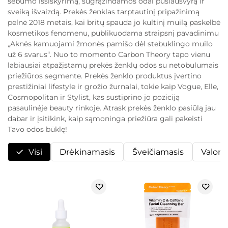
sebumo išsiskyrimą, sugrąžindamos odai pusiausvyrą ir
sveiką išvaizdą. Prekės ženklas tarptautinį pripažinimą
pelnė 2018 metais, kai britų spauda jo kultinį muilą paskelbė
kosmetikos fenomenu, publikuodama straipsnį pavadinimu
„Aknės kamuojami žmonės pamišo dėl stebuklingo muilo
už 6 svarus“. Nuo to momento Carbon Theory tapo vienu
labiausiai atpažįstamų prekės ženklų odos su netobulumais
priežiūros segmente. Prekės ženklo produktus įvertino
prestižiniai lifestyle ir grožio žurnalai, tokie kaip Vogue, Elle,
Cosmopolitan ir Stylist, kas sustiprino jo poziciją
pasaulinėje beauty rinkoje. Atrask prekės ženklo pasiūlą jau
dabar ir įsitikink, kaip sąmoninga priežiūra gali pakeisti
Tavo odos būklę!
Visi
Drėkinamasis
Šveičiamasis
Valoma