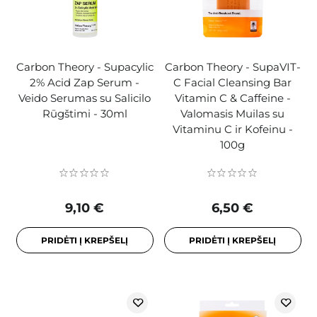
Carbon Theory - Supacylic
Carbon Theory - SupaVIT-
2% Acid Zap Serum -
C Facial Cleansing Bar
Veido Serumas su Salicilo
Vitamin C & Caffeine -
Rūgštimi - 30ml
Valomasis Muilas su
Vitaminu C ir Kofeinu -
100g
9,10 €
6,50 €
PRIDĖTI Į KREPŠELĮ
PRIDĖTI Į KREPŠELĮ