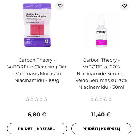
Carbon Theory -
Carbon Theory -
VaPOREize Cleansing Bar
VaPOREize 20%
- Valomasis Muilas su
Niacinamide Serum -
Niacinamidu - 100g
Veido Serumas su 20%
Niacinamidu - 30ml
6,80 €
11,40 €
PRIDĖTI Į KREPŠELĮ
PRIDĖTI Į KREPŠELĮ