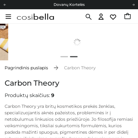
Dovanų Kortelės
Cosibella lojalumo programa
Nemokamas pristatymas nuo 40,00 €
Dovanų Kortelės
Pagrindinis puslapis
Carbon Theory
Carbon Theory
Produktų skaičius:
9
Carbon Theory yra britų kosmetikos prekės ženklas,
specializuojantis aknės pažeistos, probleminės ir į
netobulumus linkusios odos priežiūroje. Jo filosofija remiasi
veiksmingomis, tiksliai sukurtomis formulėmis, kurios
padeda mažinti spuogus, pigmentines dėmes ir per didelį