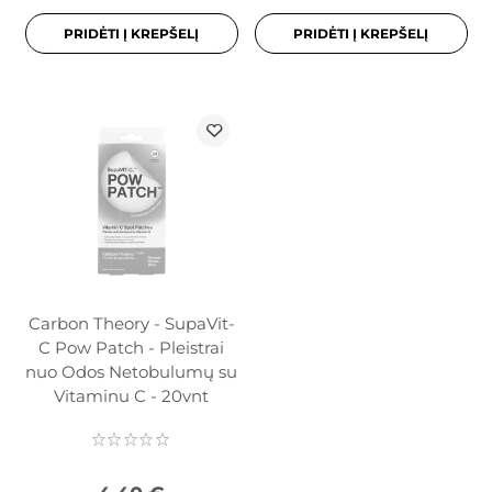
PRIDĖTI Į KREPŠELĮ
PRIDĖTI Į KREPŠELĮ
Carbon Theory - SupaVit-
C Pow Patch - Pleistrai
nuo Odos Netobulumų su
Vitaminu C - 20vnt