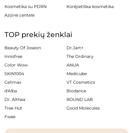
Kosmetika su PDRN
Korėjietiška kosmetika
Azijinė centelė
TOP prekių ženklai
Beauty Of Joseon
Dr.Jart+
Innisfree
The Ordinary
Color Wow
ANUA
SKIN1004
Medicube
Celimax
VT Cosmetics
d'Alba
Biodance
Dr. Althea
ROUND LAB
Tree Hut
Good Molecules
Fwee