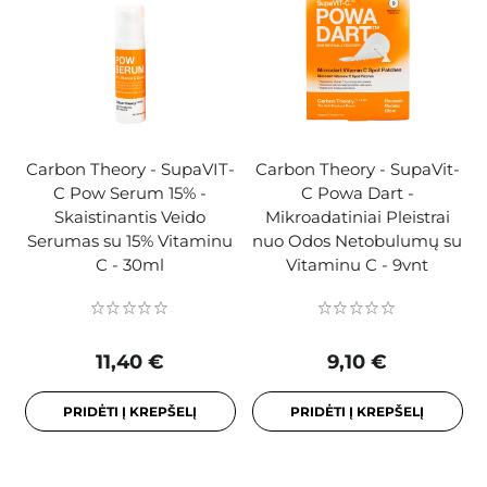
Carbon Theory - SupaVIT-
Carbon Theory - SupaVit-
C Pow Serum 15% -
C Powa Dart -
Skaistinantis Veido
Mikroadatiniai Pleistrai
Serumas su 15% Vitaminu
nuo Odos Netobulumų su
C - 30ml
Vitaminu C - 9vnt
11,40 €
9,10 €
PRIDĖTI Į KREPŠELĮ
PRIDĖTI Į KREPŠELĮ