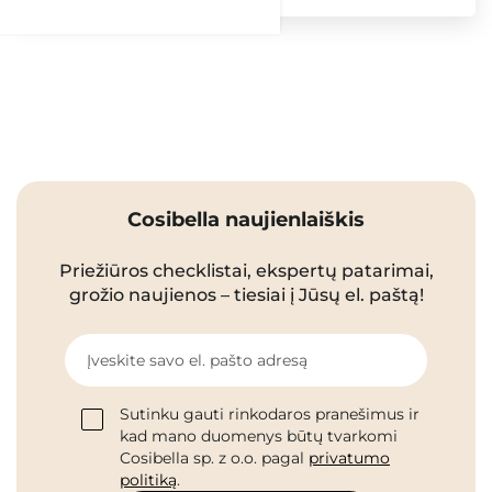
Cosibella naujienlaiškis
Priežiūros checklistai, ekspertų patarimai,
grožio naujienos – tiesiai į Jūsų el. paštą!
Įveskite savo el. pašto adresą
Sutinku gauti rinkodaros pranešimus ir
kad mano duomenys būtų tvarkomi
Cosibella sp. z o.o. pagal
privatumo
politiką
.