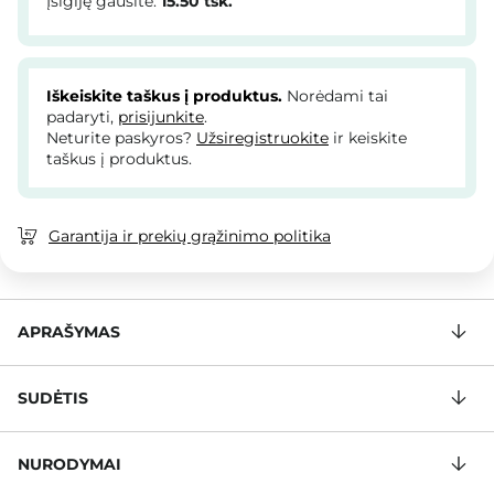
Įsigiję gausite:
15.50
tšk.
Iškeiskite taškus į produktus.
Norėdami tai
padaryti,
prisijunkite
.
Neturite paskyros?
Užsiregistruokite
ir keiskite
taškus į produktus.
Garantija ir prekių grąžinimo politika
APRAŠYMAS
SUDĖTIS
NURODYMAI