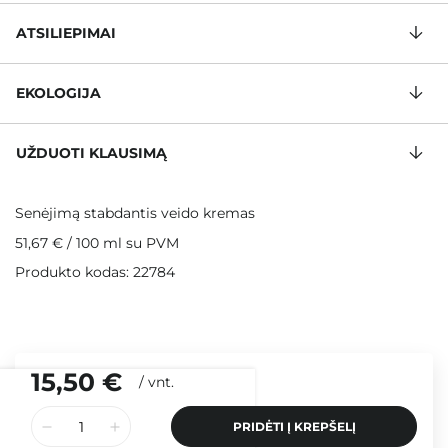
ATSILIEPIMAI
EKOLOGIJA
UŽDUOTI KLAUSIMĄ
Senėjimą stabdantis veido kremas
51,67 €
/
100 ml
su PVM
Produkto kodas: 22784
15,50 €
/
vnt.
PRIDĖTI Į KREPŠELĮ