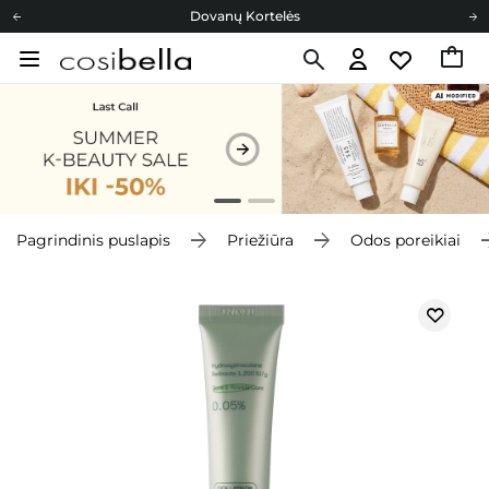
Dovanų Kortelės
Cosibella lojalumo programa
Nemokamas pristatymas nuo 40,00 €
Dovanų Kortelės
Pagrindinis puslapis
Priežiūra
Odos poreikiai