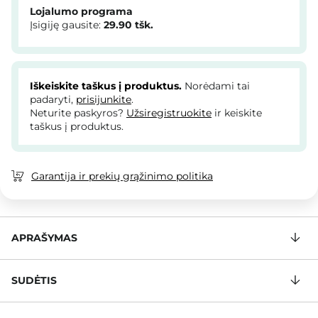
Lojalumo programa
Įsigiję gausite:
29.90
tšk.
Iškeiskite taškus į produktus.
Norėdami tai
padaryti,
prisijunkite
.
Neturite paskyros?
Užsiregistruokite
ir keiskite
taškus į produktus.
Garantija ir prekių grąžinimo politika
APRAŠYMAS
SUDĖTIS