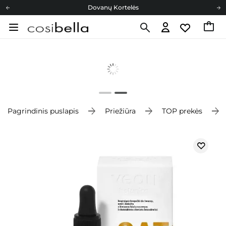
Dovanų Kortelės
Cosibella lojalumo programa
Nemokamas pristatymas nuo 40,00 €
Dovanų Kortelės
Pagrindinis puslapis
Priežiūra
TOP prekės