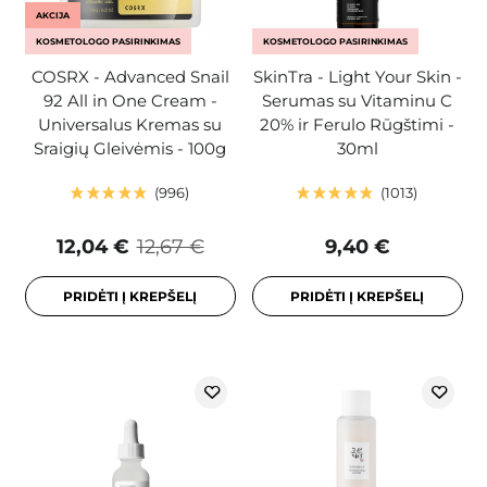
AKCIJA
KOSMETOLOGO PASIRINKIMAS
KOSMETOLOGO PASIRINKIMAS
COSRX - Advanced Snail
SkinTra - Light Your Skin -
92 All in One Cream -
Serumas su Vitaminu C
Universalus Kremas su
20% ir Ferulo Rūgštimi -
Sraigių Gleivėmis - 100g
30ml
996
1013
12,04 €
12,67 €
9,40 €
PRIDĖTI Į KREPŠELĮ
PRIDĖTI Į KREPŠELĮ