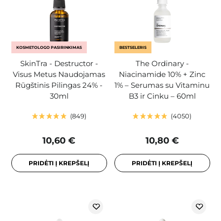
KOSMETOLOGO PASIRINKIMAS
BESTSELERIS
SkinTra - Destructor -
The Ordinary -
Visus Metus Naudojamas
Niacinamide 10% + Zinc
Rūgštinis Pilingas 24% -
1% – Serumas su Vitaminu
30ml
B3 ir Cinku – 60ml
849
4050
10,60 €
10,80 €
PRIDĖTI Į KREPŠELĮ
PRIDĖTI Į KREPŠELĮ