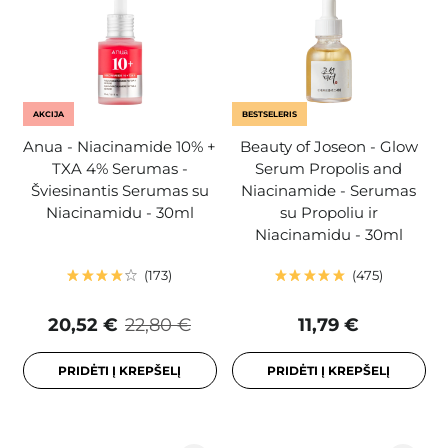
AKCIJA
BESTSELERIS
Anua - Niacinamide 10% +
Beauty of Joseon - Glow
TXA 4% Serumas -
Serum Propolis and
Šviesinantis Serumas su
Niacinamide - Serumas
Niacinamidu - 30ml
su Propoliu ir
Niacinamidu - 30ml
173
475
20,52 €
22,80 €
11,79 €
PRIDĖTI Į KREPŠELĮ
PRIDĖTI Į KREPŠELĮ