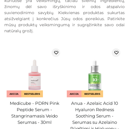
kuriuose yra veiksmingų, tačiau švelnių ingredientų,
žinomų dėl savo išryškinimo ir odos atspalvio
suvienodinimo savybių. Kiekvienas produktas sukurtas
atsižvelgiant į konkrečius Jūsų odos poreikius. Patirkite
mūsų produktų veiksmingumą ir sugrąžinkite savo odai
natūralų grožį.
AKCIJA
BESTSELERIS
AKCIJA
BESTSELERIS
Medicube - PDRN Pink
Anua - Azelaic Acid 10
Peptide Serum -
Hyaluron Redness
Stangrinamasis Veido
Soothing Serum -
Serumas - 30ml
Serumas su Azelaino
Rūgštimi ir Hialuronu -