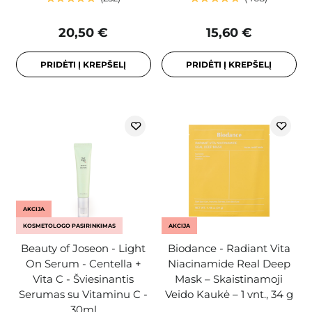
20,50 €
15,60 €
PRIDĖTI Į KREPŠELĮ
PRIDĖTI Į KREPŠELĮ
AKCIJA
KOSMETOLOGO PASIRINKIMAS
AKCIJA
Beauty of Joseon - Light
Biodance - Radiant Vita
On Serum - Centella +
Niacinamide Real Deep
Vita C - Šviesinantis
Mask – Skaistinamoji
Serumas su Vitaminu C -
Veido Kaukė – 1 vnt., 34 g
30ml