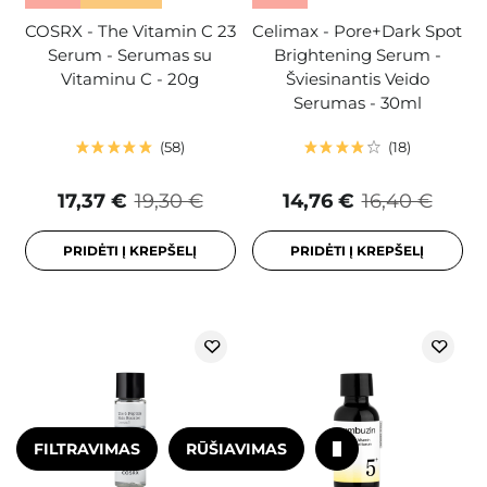
COSRX - The Vitamin C 23
Celimax - Pore+Dark Spot
Serum - Serumas su
Brightening Serum -
Vitaminu C - 20g
Šviesinantis Veido
Serumas - 30ml
58
18
17,37 €
19,30 €
14,76 €
16,40 €
PRIDĖTI Į KREPŠELĮ
PRIDĖTI Į KREPŠELĮ
FILTRAVIMAS
RŪŠIAVIMAS