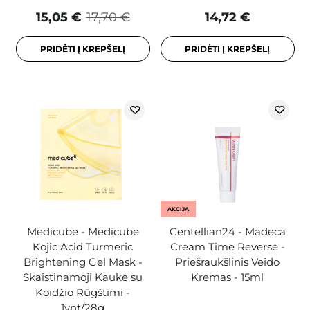
15,05 €
17,70 €
14,72 €
PRIDĖTI Į KREPŠELĮ
PRIDĖTI Į KREPŠELĮ
AKCIJA
Medicube - Medicube
Centellian24 - Madeca
Kojic Acid Turmeric
Cream Time Reverse -
Brightening Gel Mask -
Priešraukšlinis Veido
Skaistinamoji Kaukė su
Kremas - 15ml
Koidžio Rūgštimi -
1vnt/28g