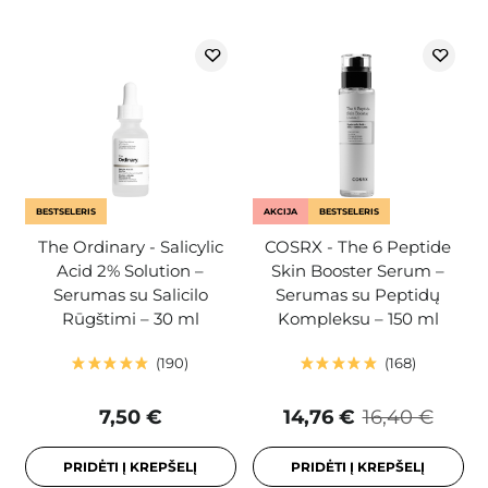
BESTSELERIS
AKCIJA
BESTSELERIS
The Ordinary - Salicylic
COSRX - The 6 Peptide
Acid 2% Solution –
Skin Booster Serum –
Serumas su Salicilo
Serumas su Peptidų
Rūgštimi – 30 ml
Kompleksu – 150 ml
190
168
7,50 €
14,76 €
16,40 €
PRIDĖTI Į KREPŠELĮ
PRIDĖTI Į KREPŠELĮ