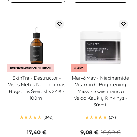
KOSMETOLOGO PASIRINKIMAS
AKCIJA
SkinTra - Destructor -
Mary&May - Niacinamide
Visus Metus Naudojamas
Vitamin C Brightening
Rūgštinis Šveitiklis 24% -
Mask - Skaistinančių
100ml
Veido Kaukių Rinkinys -
30vnt.
849
37
17,40 €
9,08 €
10,09 €