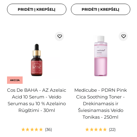
PRIDĖTI Į KREPŠELĮ
PRIDĖTI Į KREPŠELĮ
AKCIJA
Cos De BAHA - AZ Azelaic
Medicube - PDRN Pink
Acid 10 Serum - Veido
Cica Soothing Toner -
Serumas su 10 % Azelaino
Drėkinamasis ir
Rūgštimi - 30ml
Šviesinamasis Veido
Tonikas - 250ml
36
22