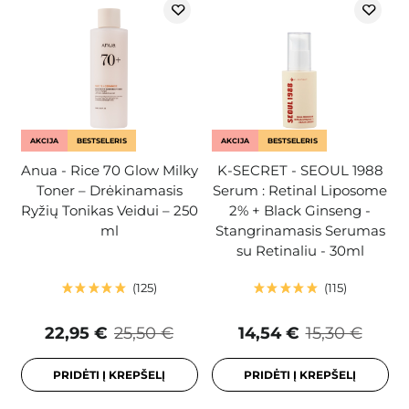
AKCIJA
BESTSELERIS
AKCIJA
BESTSELERIS
Anua - Rice 70 Glow Milky
K-SECRET - SEOUL 1988
Toner – Drėkinamasis
Serum : Retinal Liposome
Ryžių Tonikas Veidui – 250
2% + Black Ginseng -
ml
Stangrinamasis Serumas
su Retinaliu - 30ml
125
115
22,95 €
25,50 €
14,54 €
15,30 €
PRIDĖTI Į KREPŠELĮ
PRIDĖTI Į KREPŠELĮ