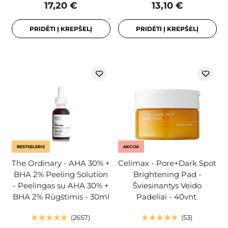
17,20 €
13,10 €
PRIDĖTI Į KREPŠELĮ
PRIDĖTI Į KREPŠELĮ
BESTSELERIS
AKCIJA
The Ordinary - AHA 30% +
Celimax - Pore+Dark Spot
BHA 2% Peeling Solution
Brightening Pad -
- Peelingas su AHA 30% +
Šviesinantys Veido
BHA 2% Rūgštimis - 30ml
Padeliai - 40vnt.
2657
53