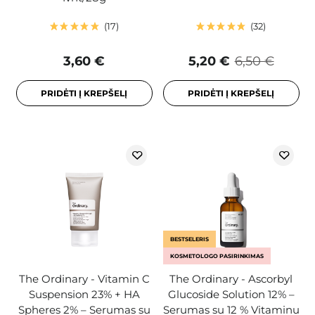
17
32
3,60 €
5,20 €
6,50 €
PRIDĖTI Į KREPŠELĮ
PRIDĖTI Į KREPŠELĮ
BESTSELERIS
KOSMETOLOGO PASIRINKIMAS
The Ordinary - Vitamin C
The Ordinary - Ascorbyl
Suspension 23% + HA
Glucoside Solution 12% –
Spheres 2% – Serumas su
Serumas su 12 % Vitaminu