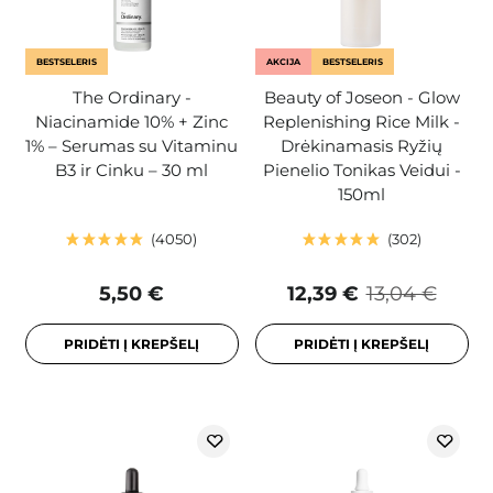
BESTSELERIS
AKCIJA
BESTSELERIS
The Ordinary -
Beauty of Joseon - Glow
Niacinamide 10% + Zinc
Replenishing Rice Milk -
1% – Serumas su Vitaminu
Drėkinamasis Ryžių
B3 ir Cinku – 30 ml
Pienelio Tonikas Veidui -
150ml
4050
302
5,50 €
12,39 €
13,04 €
PRIDĖTI Į KREPŠELĮ
PRIDĖTI Į KREPŠELĮ