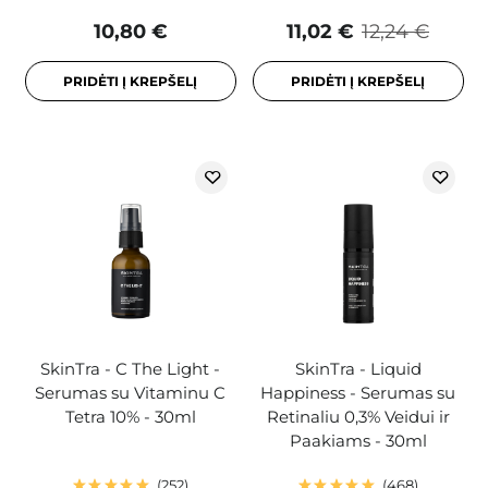
10,80 €
11,02 €
12,24 €
PRIDĖTI Į KREPŠELĮ
PRIDĖTI Į KREPŠELĮ
SkinTra - C The Light -
SkinTra - Liquid
Serumas su Vitaminu C
Happiness - Serumas su
Tetra 10% - 30ml
Retinaliu 0,3% Veidui ir
Paakiams - 30ml
252
468