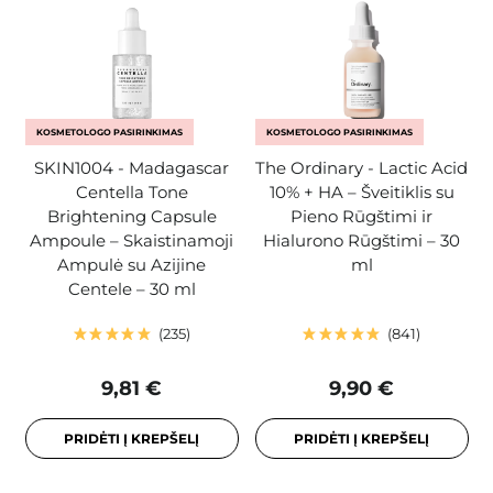
KOSMETOLOGO PASIRINKIMAS
KOSMETOLOGO PASIRINKIMAS
SKIN1004 - Madagascar
The Ordinary - Lactic Acid
Centella Tone
10% + HA – Šveitiklis su
Brightening Capsule
Pieno Rūgštimi ir
Ampoule – Skaistinamoji
Hialurono Rūgštimi – 30
Ampulė su Azijine
ml
Centele – 30 ml
235
841
9,81 €
9,90 €
PRIDĖTI Į KREPŠELĮ
PRIDĖTI Į KREPŠELĮ