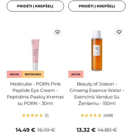
PRIDĖTI Į KREPŠELĮ
PRIDĖTI Į KREPŠELĮ
AKCIJA
BESTSELERIS
AKCIJA
Medicube - PDRN Pink
Beauty of Joseon -
Peptide Eye Cream -
Ginseng Essence Water -
Peptidinis Paakių Kremas
Esencinis Vanduo Su
su PDRN - 30ml
Ženšeniu - 150ml
1
468
14,49 €
16,10 €
13,32 €
14,80 €