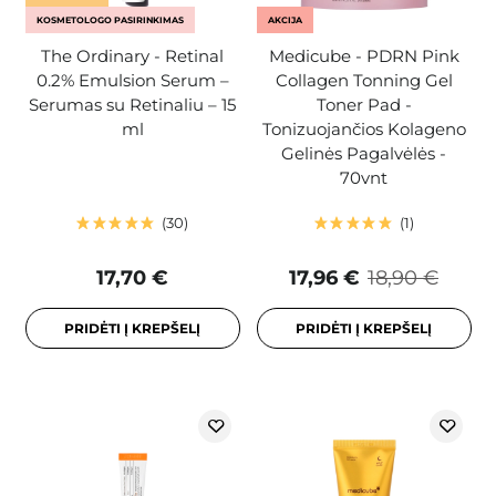
KOSMETOLOGO PASIRINKIMAS
AKCIJA
The Ordinary - Retinal
Medicube - PDRN Pink
0.2% Emulsion Serum –
Collagen Tonning Gel
Serumas su Retinaliu – 15
Toner Pad -
ml
Tonizuojančios Kolageno
Gelinės Pagalvėlės -
70vnt
30
1
17,70 €
17,96 €
18,90 €
PRIDĖTI Į KREPŠELĮ
PRIDĖTI Į KREPŠELĮ