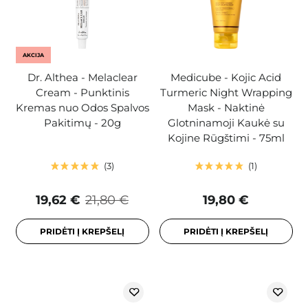
AKCIJA
Dr. Althea - Melaclear
Medicube - Kojic Acid
Cream - Punktinis
Turmeric Night Wrapping
Kremas nuo Odos Spalvos
Mask - Naktinė
Pakitimų - 20g
Glotninamoji Kaukė su
Kojine Rūgštimi - 75ml
3
1
19,62 €
21,80 €
19,80 €
PRIDĖTI Į KREPŠELĮ
PRIDĖTI Į KREPŠELĮ