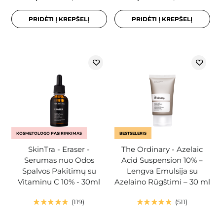
PRIDĖTI Į KREPŠELĮ
PRIDĖTI Į KREPŠELĮ
KOSMETOLOGO PASIRINKIMAS
BESTSELERIS
SkinTra - Eraser -
The Ordinary - Azelaic
Serumas nuo Odos
Acid Suspension 10% –
Spalvos Pakitimų su
Lengva Emulsija su
Vitaminu C 10% - 30ml
Azelaino Rūgštimi – 30 ml
119
511