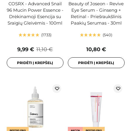
COSRX - Advanced Snail
Beauty of Joseon - Revive
96 Mucin Power Essence -
Eye Serum - Ginseng +
Drėkinamoji Esencija su
Retinal - Priešraukšlinis
Sraigių Gleivėmis - 100ml
Paakių Serumas - 30ml
1733
540
9,99 €
11,10 €
10,80 €
PRIDĖTI Į KREPŠELĮ
PRIDĖTI Į KREPŠELĮ
BESTSELERIS
AKCIJA
BESTSELERIS