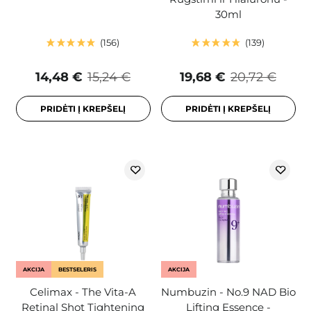
30ml
156
139
14,48 €
15,24 €
19,68 €
20,72 €
PRIDĖTI Į KREPŠELĮ
PRIDĖTI Į KREPŠELĮ
AKCIJA
BESTSELERIS
AKCIJA
Celimax - The Vita-A
Numbuzin - No.9 NAD Bio
Retinal Shot Tightening
Lifting Essence -