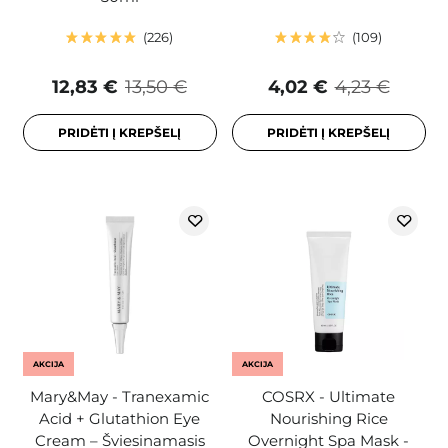
226
109
12,83 €
13,50 €
4,02 €
4,23 €
PRIDĖTI Į KREPŠELĮ
PRIDĖTI Į KREPŠELĮ
AKCIJA
AKCIJA
Mary&May - Tranexamic
COSRX - Ultimate
Acid + Glutathion Eye
Nourishing Rice
Cream – Šviesinamasis
Overnight Spa Mask -