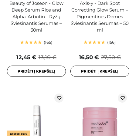
Beauty of Joseon - Glow
Axis-y - Dark Spot
Deep Serum Rice and
Correcting Glow Serum –
Alpha-Arbutin - Ryžų
Pigmentines Dėmes
Šviesinantis Serumas –
Šviesinantis Serumas – 50
30ml
ml
165
156
12,45 €
13,10 €
16,50 €
27,50 €
PRIDĖTI Į KREPŠELĮ
PRIDĖTI Į KREPŠELĮ
BESTSELERIS