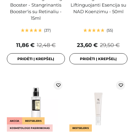
Booster - Stangrinantis
Liftinguojanti Esencija su
Booster'is su Retinaliu -
NAD Koenzimu - 50ml
15ml
37
55
11,86 €
12,48 €
23,60 €
29,50 €
PRIDĖTI Į KREPŠELĮ
PRIDĖTI Į KREPŠELĮ
AKCIJA
BESTSELERIS
KOSMETOLOGO PASIRINKIMAS
BESTSELERIS