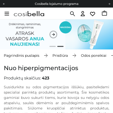
Cosibella lojalumo programa
Nemokamas pristatymas nuo 40,00 €
Dovanų Kortelės
Cosibella lojalumo programa
Nemokamas pristatymas nuo 40,00 €
Dovanų Kortelės
Pagrindinis puslapis
Priežiūra
Odos poreikiai
Nuo hiperpigmentacijos
Produktų skaičius:
423
Susidurkite su odos pigmentacijos iššūkiu, pasitelkdami
specialiai parinktą produktų asortimentą. Šie kosmetikos
gaminiai buvo sukurti tiems, kurie kovoja su nelygiu odos
atspalviu, saulės dėmėmis ar použdegiminėmis spalvos
pakitimais. Siūlome kruopščiai atrinktus produktus,