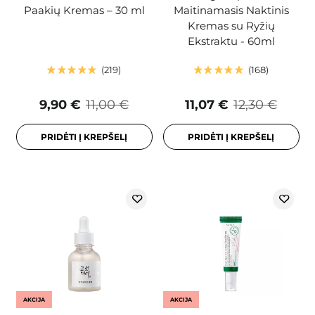
Paakių Kremas – 30 ml
Maitinamasis Naktinis
Kremas su Ryžių
Ekstraktu - 60ml
219
168
9,90 €
11,00 €
11,07 €
12,30 €
PRIDĖTI Į KREPŠELĮ
PRIDĖTI Į KREPŠELĮ
AKCIJA
AKCIJA