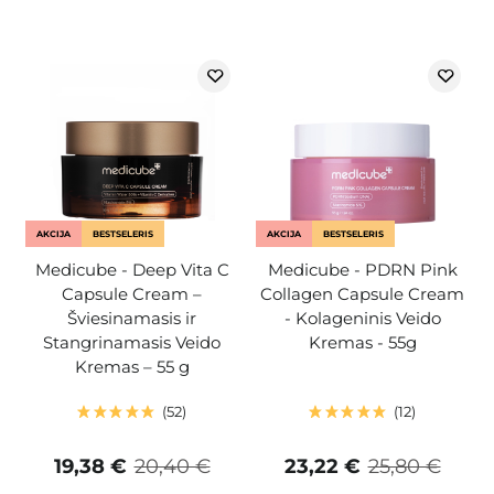
AKCIJA
BESTSELERIS
AKCIJA
BESTSELERIS
Medicube - Deep Vita C
Medicube - PDRN Pink
Capsule Cream –
Collagen Capsule Cream
Šviesinamasis ir
- Kolageninis Veido
Stangrinamasis Veido
Kremas - 55g
Kremas – 55 g
52
12
19,38 €
20,40 €
23,22 €
25,80 €