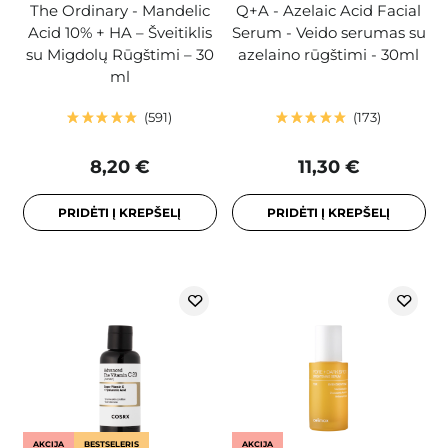
The Ordinary - Mandelic
Q+A - Azelaic Acid Facial
Acid 10% + HA – Šveitiklis
Serum - Veido serumas su
su Migdolų Rūgštimi – 30
azelaino rūgštimi - 30ml
ml
591
173
8,20 €
11,30 €
PRIDĖTI Į KREPŠELĮ
PRIDĖTI Į KREPŠELĮ
AKCIJA
BESTSELERIS
AKCIJA