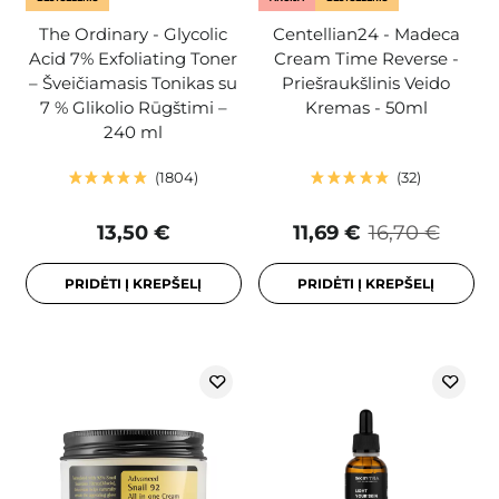
The Ordinary - Glycolic
Centellian24 - Madeca
Acid 7% Exfoliating Toner
Cream Time Reverse -
– Šveičiamasis Tonikas su
Priešraukšlinis Veido
7 % Glikolio Rūgštimi –
Kremas - 50ml
240 ml
1804
32
13,50 €
11,69 €
16,70 €
PRIDĖTI Į KREPŠELĮ
PRIDĖTI Į KREPŠELĮ