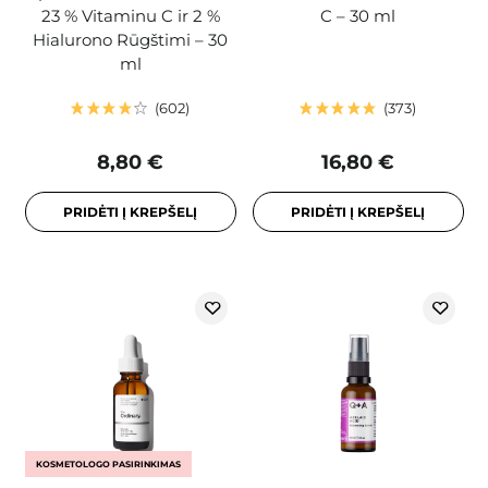
23 % Vitaminu C ir 2 %
C – 30 ml
Hialurono Rūgštimi – 30
ml
602
373
8,80 €
16,80 €
PRIDĖTI Į KREPŠELĮ
PRIDĖTI Į KREPŠELĮ
KOSMETOLOGO PASIRINKIMAS