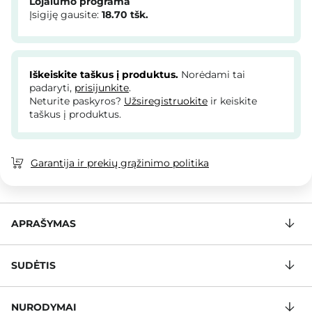
Lojalumo programa
Įsigiję gausite:
18.70
tšk.
Iškeiskite taškus į produktus.
Norėdami tai
padaryti,
prisijunkite
.
Neturite paskyros?
Užsiregistruokite
ir keiskite
taškus į produktus.
Garantija ir prekių grąžinimo politika
APRAŠYMAS
SUDĖTIS
NURODYMAI