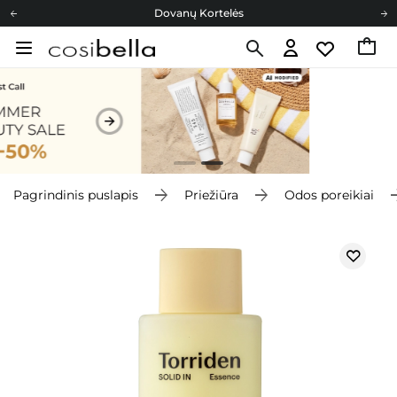
Dovanų Kortelės
Cosibella lojalumo programa
Nemokamas pristatymas nuo 40,00 €
Dovanų Kortelės
Pagrindinis puslapis
Priežiūra
Odos poreikiai