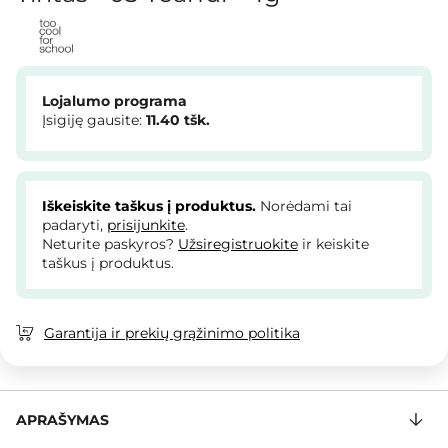
Lojalumo programa
Įsigiję gausite:
11.40
tšk.
Iškeiskite taškus į produktus.
Norėdami tai
padaryti,
prisijunkite
.
Neturite paskyros?
Užsiregistruokite
ir keiskite
taškus į produktus.
Garantija ir prekių grąžinimo politika
APRAŠYMAS