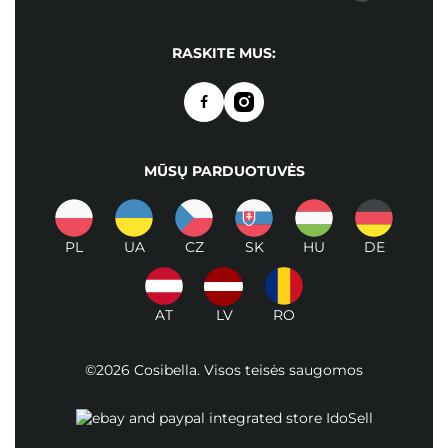
RASKITE MUS:
MŪSŲ PARDUOTUVĖS
PL
UA
CZ
SK
HU
DE
AT
LV
RO
©2026 Cosibella. Visos teisės saugomos