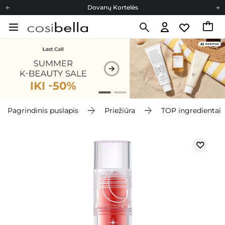
Dovanų Kortelės
Cosibella lojalumo programa
Nemokamas pristatymas nuo 40,00 €
Dovanų Kortelės
Pagrindinis puslapis
Priežiūra
TOP ingredientai