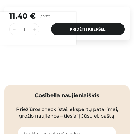
11,40 €
/
vnt.
PRIDĖTI Į KREPŠELĮ
Cosibella naujienlaiškis
Priežiūros checklistai, ekspertų patarimai,
grožio naujienos – tiesiai į Jūsų el. paštą!
Įveskite savo el. pašto adresą