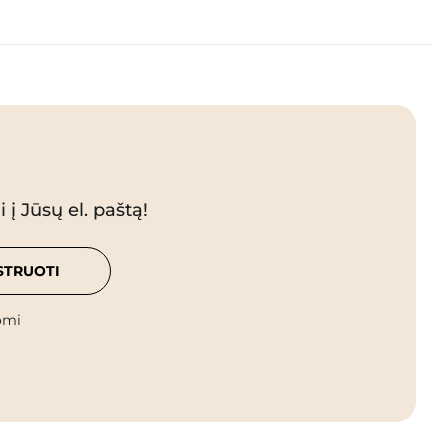
 į Jūsų el. paštą!
STRUOTI
omi