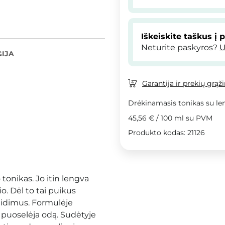
Iškeiskite taškus į 
Neturite paskyros?
U
IJA
Garantija ir prekių grąž
Drėkinamasis tonikas su le
45,56 €
/
100 ml
su PVM
Produkto kodas: 21126
tonikas. Jo itin lengva
o. Dėl to tai puikus
ažeidimus. Formulėje
i puoselėja odą. Sudėtyje