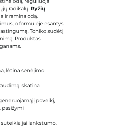
istina odą, reguliuoja
ųjų radikalų.
Ryžių
a ir ramina odą.
imus, o formulėje esantys
elastingumą. Toniko sudėtį
ėkinimą. Produktas
veganams.
ina, lėtina senėjimo
raudimą, skatina
regeneruojamąjį poveikį
,
ą, pasižymi
 suteikia jai lankstumo,