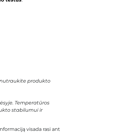
nutraukite produkto
vėsyje. Temperatūros
ukto stabilumui ir
informaciją visada rasi ant