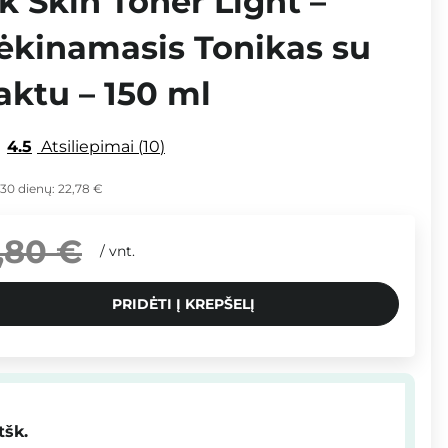
lk Skin Toner Light –
ėkinamasis Tonikas su
aktu – 150 ml
4.5
Atsiliepimai
10
 30 dienų:
22,78 €
,80 €
/
vnt.
PRIDĖTI Į KREPŠELĮ
tšk.