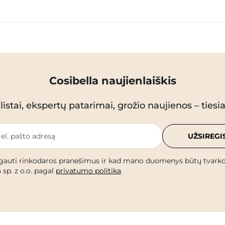
Cosibella naujienlaiškis
istai, ekspertų patarimai, grožio naujienos – tiesiai
 el. pašto adresą
UŽSIREGI
gauti rinkodaros pranešimus ir kad mano duomenys būtų tvark
 sp. z o.o. pagal
privatumo politiką
.