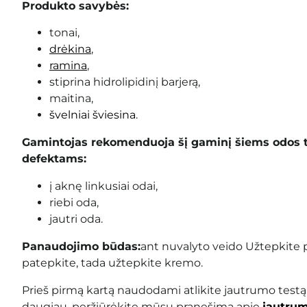
Produkto savybės:
tonai,
drėkina
,
ramina
,
stiprina hidrolipidinį barjerą,
maitina,
švelniai šviesina
.
Gamintojas rekomenduoja šį gaminį šiems odos 
defektams:
į aknę linkusiai odai,
riebi oda,
jautri oda.
Panaudojimo būdas:
ant nuvalyto veido Užtepkite p
patepkite, tada užtepkite kremo.
Prieš pirmą kartą naudodami atlikite jautrumo testą
daugiau, peržiūrėkite mūsų pranešimą apie
jautrum