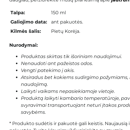
Talpa:
150 ml
Galiojimo data:
ant pakuotės.
Kilmės šalis:
Pietų Korėja.
Nurodymai:
Produktas skirtas tik išoriniam naudojimui.
Nenaudoti ant pažeistos odos.
Vengti patekimo į akis.
Atsiradus bet kokiems sudirgimo požymiams, 
naudojimą.
Laikyti vaikams nepasiekiamoje vietoje.
Produktą laikyti kambario temperatūroje, pa
svyravimai transportuojant neturi įtakos prod
savybėms.
* Produkto sudėtis ir pakuotė gali keistis. Naujausią 