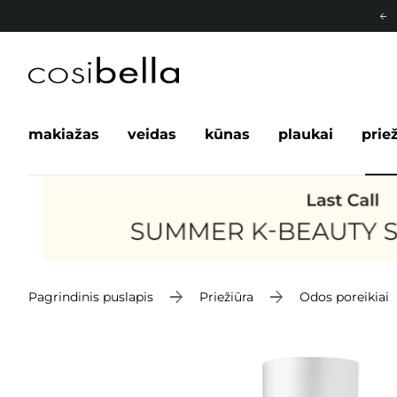
makiažas
veidas
kūnas
plaukai
prie
Pagrindinis puslapis
Priežiūra
Odos poreikiai