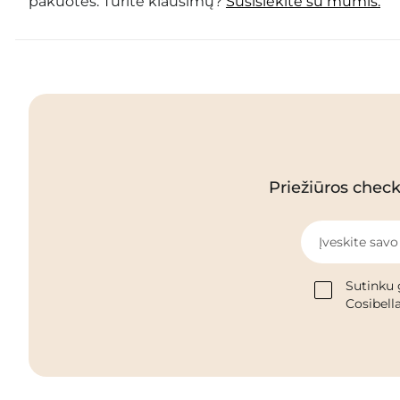
pakuotės. Turite klausimų?
Susisiekite su mumis.
Priežiūros checkl
Įveskite savo
Sutinku 
Cosibella