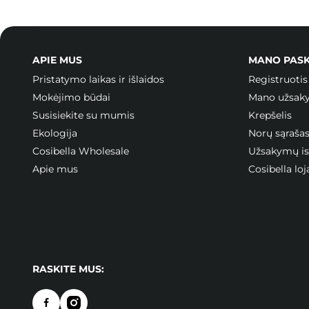
APIE MUS
MANO PAS
Pristatymo laikas ir išlaidos
Registruotis
Mokėjimo būdai
Mano užsak
Susisiekite su mumis
Krepšelis
Ekologija
Norų sąraša
Cosibella Wholesale
Užsakymų ist
Apie mus
Cosibella l
RASKITE MUS: