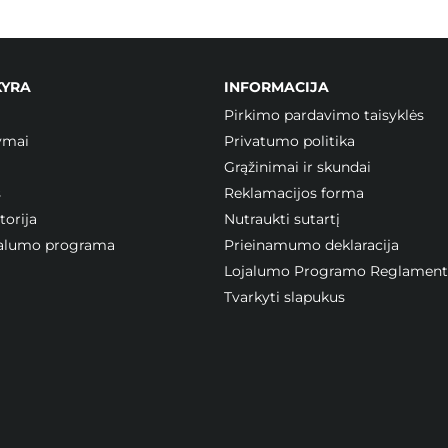
KYRA
INFORMACIJA
Pirkimo pardavimo taisyklės
ymai
Privatumo politika
Grąžinimai ir skundai
s
Reklamacijos forma
orija
Nutraukti sutartį
ojalumo programa
Prieinamumo deklaracija
Lojalumo Programo Reglament
Tvarkyti slapukus