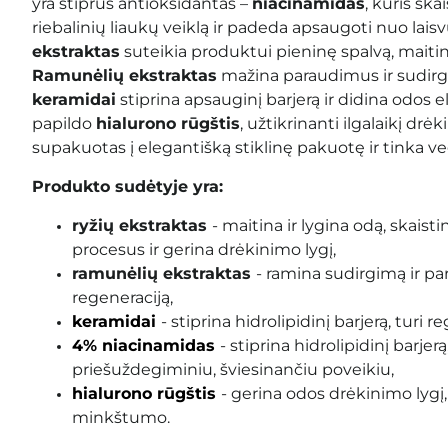
yra stiprus antioksidantas –
niacinamidas
, kuris ska
riebalinių liaukų veiklą ir padeda apsaugoti nuo laisv
ekstraktas
suteikia produktui pieninę spalvą, maitin
Ramunėlių ekstraktas
mažina paraudimus ir sudirg
keramidai
stiprina apsauginį barjerą ir didina odos 
papildo
hialurono rūgštis
, užtikrinanti ilgalaikį dr
supakuotas į elegantišką stiklinę pakuotę ir tinka 
Produkto sudėtyje yra:
ryžių ekstraktas
- maitina ir lygina odą, skaist
procesus ir gerina drėkinimo lygį
,
ramunėlių ekstraktas
- ramina sudirgimą ir pa
regeneraciją,
keramidai
- stiprina
hidrolipidinį barjerą, turi 
4% niacinamidas
- stiprina hidrolipidinį barjer
priešuždegiminiu, šviesinančiu poveikiu
,
hialurono rūgštis
- gerina odos drėkinimo lygį,
minkštumo.