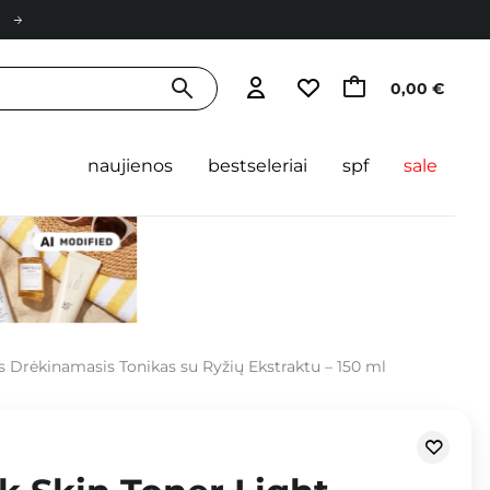
0,00 €
naujienos
bestseleriai
spf
sale
as Drėkinamasis Tonikas su Ryžių Ekstraktu – 150 ml