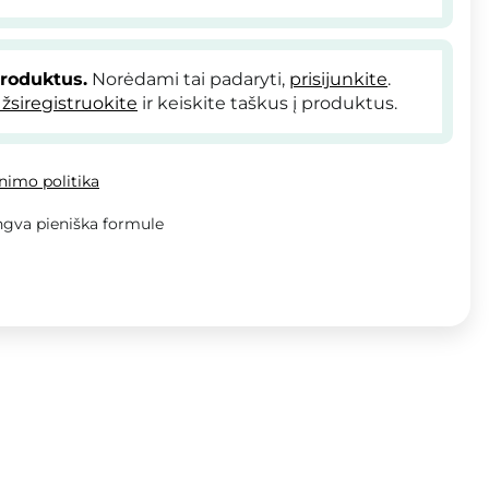
produktus.
Norėdami tai padaryti,
prisijunkite
.
žsiregistruokite
ir keiskite taškus į produktus.
inimo politika
ngva pieniška formule