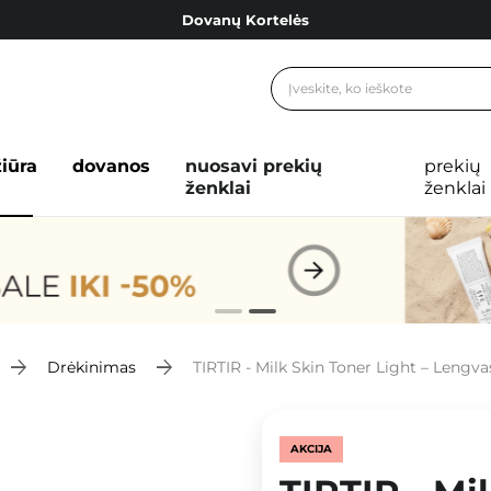
Dovanų Kortelės
Cosibella lojalumo programa
Nemokamas pristatymas nuo 40,00 €
Dovanų Kortelės
žiūra
dovanos
nuosavi prekių
prekių
ženklai
ženklai
Drėkinimas
TIRTIR - Milk Skin Toner Light – Lengv
AKCIJA