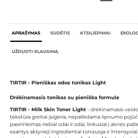
APRAŠYMAS
SUDĖTIS
ATSILIEPIMAI
EKOLOG
UŽDUOTI KLAUSIMĄ
TIRTIR - Pieniškas odos tonikas Light
Drėkinamasis tonikas su pieniška formule
TIRTIR
- Milk Skin Toner Light
- drėkinamasis veido 
tekstūra greitai įsigeria, nepalikdama lipnumo pojūči
pasirinkimas riebiai odai ir odai, linkusiai į aknės p
esantys aktyvieji ingredientai tonizuoja ir intensyvia