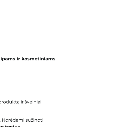
tipams ir kosmetiniams
roduktą ir švelniai
. Norėdami sužinoti
o testus
.