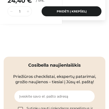
24,40 €
/
vnt.
PRIDĖTI Į KREPŠELĮ
Cosibella naujienlaiškis
Priežiūros checklistai, ekspertų patarimai,
grožio naujienos – tiesiai į Jūsų el. paštą!
Įveskite savo el. pašto adresą
Sutinku gauti rinkodaros pranešimus ir