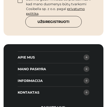
kad mano duomenys būtų tvarkomi
Cosibella sp. z o.o. pagal
privatumo
politiką
.
UŽSIREGISTRUOTI
APIE MUS
MANO PASKYRA
INFORMACIJA
KONTAKTAS