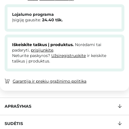
Lojalumo programa
Įsigiję gausite:
24.40
tšk.
Iškeiskite taškus į produktus.
Norėdami tai
padaryti,
prisijunkite
.
Neturite paskyros?
Užsiregistruokite
ir keiskite
taškus į produktus.
Garantija ir prekių grąžinimo politika
APRAŠYMAS
SUDĖTIS