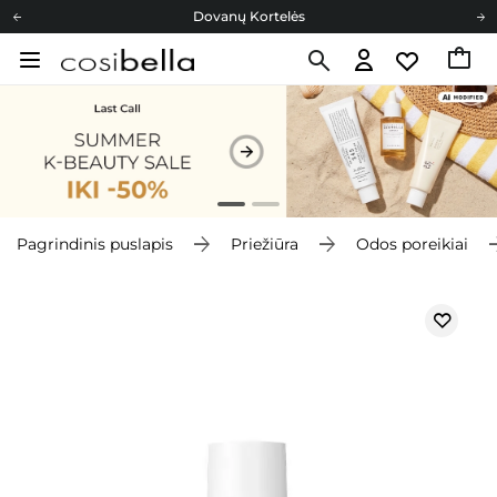
Dovanų Kortelės
Cosibella lojalumo programa
Nemokamas pristatymas nuo 40,00 €
Dovanų Kortelės
Pagrindinis puslapis
Priežiūra
Odos poreikiai