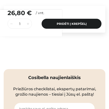
26,80 €
/
vnt.
PRIDĖTI Į KREPŠELĮ
Cosibella naujienlaiškis
Priežiūros checklistai, ekspertų patarimai,
grožio naujienos – tiesiai į Jūsų el. paštą!
Įveskite savo el. pašto adresą