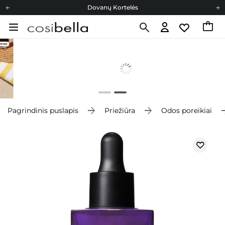
Dovanų Kortelės
Cosibella lojalumo programa
Nemokamas pristatymas nuo 40,00 €
Dovanų Kortelės
Pagrindinis puslapis
Priežiūra
Odos poreikiai