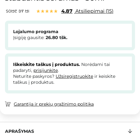
4.87
Atsiliepimai
15
Lojalumo programa
Įsigiję gausite:
26.80
tšk.
Iškeiskite taškus į produktus.
Norėdami tai
padaryti,
prisijunkite
.
Neturite paskyros?
Užsiregistruokite
ir keiskite
taškus į produktus.
Garantija ir prekių grąžinimo politika
APRAŠYMAS