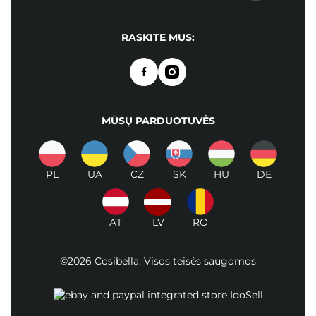
RASKITE MUS:
MŪSŲ PARDUOTUVĖS
PL
UA
CZ
SK
HU
DE
AT
LV
RO
©2026 Cosibella. Visos teisės saugomos