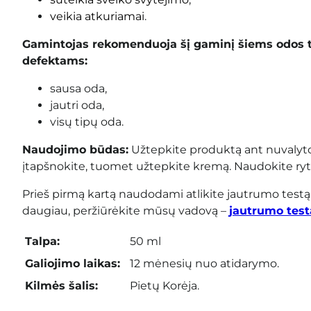
veikia atkuriamai
.
Gamintojas rekomenduoja šį gaminį šiems odos 
defektams:
sausa oda,
jautri oda,
visų tipų oda.
Naudojimo būdas:
Užtepkite produktą ant nuvalyto 
įtapšnokite, tuomet užtepkite kremą. Naudokite ryte 
Prieš pirmą kartą naudodami atlikite jautrumo testą
daugiau, peržiūrėkite mūsų vadovą –
jautrumo test
Talpa:
50 ml
Galiojimo laikas:
12 mėnesių nuo atidarymo.
Kilmės šalis:
Pietų Korėja.