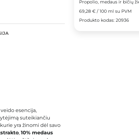
Propolio, medaus ir bičių ž
69,28 €
/
100 ml
su PVM
Produkto kodas: 20936
IJA
 veido esencija,
vytėjimą suteikiančiu
kurie yra žinomi dėl savo
strakto
,
10% medaus