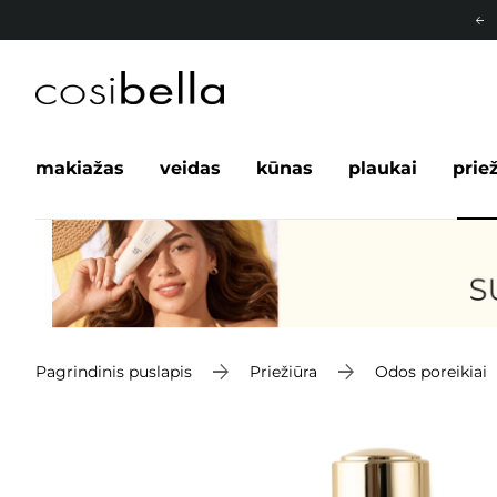
makiažas
veidas
kūnas
plaukai
prie
Pagrindinis puslapis
Priežiūra
Odos poreikiai