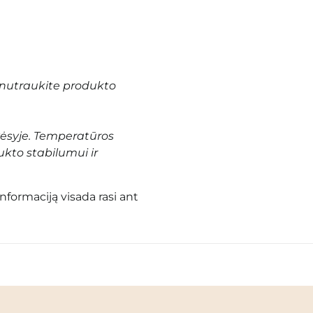
nutraukite produkto
vėsyje. Temperatūros
ukto stabilumui ir
informaciją visada rasi ant