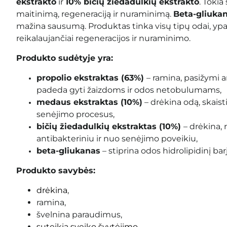
ekstrakto
ir
10% bičių žiedadulkių ekstrakto
. Tokia
maitinimą, regeneraciją ir nuraminimą.
Beta-gliuka
mažina sausumą. Produktas tinka visų tipų odai, ypač 
reikalaujančiai regeneracijos ir nuraminimo.
Produkto sudėtyje yra:
propolio ekstraktas (63%)
– ramina, pasižymi a
padeda gyti žaizdoms ir odos netobulumams
,
medaus ekstraktas (10%)
– drėkina odą, skaist
senėjimo procesus,
bičių žiedadulkių ekstraktas (10%)
– drėkina,
antibakteriniu ir nuo senėjimo poveikiu,
beta-gliukanas
– stiprina odos hidrolipidinį bar
Produkto savybės:
drėkina
,
ramina,
švelnina paraudimus,
suteikia sveiko švytėjimo
,