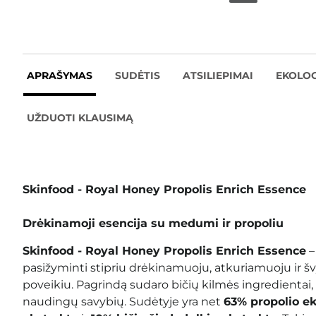
APRAŠYMAS
SUDĖTIS
ATSILIEPIMAI
EKOLOG
UŽDUOTI KLAUSIMĄ
Skinfood - Royal Honey Propolis Enrich Essence
Drėkinamoji esencija su medumi ir propoliu
Skinfood - Royal Honey Propolis Enrich Essence
–
pasižyminti stipriu drėkinamuoju, atkuriamuoju ir š
poveikiu. Pagrindą sudaro bičių kilmės ingredientai, 
naudingų savybių. Sudėtyje yra net
63% propolio ek