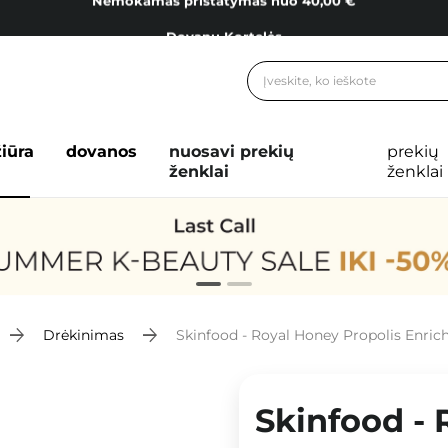
Dovanų Kortelės
Cosibella lojalumo programa
Nemokamas pristatymas nuo 40,00 €
Dovanų Kortelės
žiūra
dovanos
nuosavi prekių
prekių
ženklai
ženklai
Drėkinimas
Skinfood - Royal Honey Propolis Enrich 
Skinfood - 