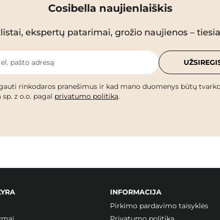
Cosibella naujienlaiškis
istai, ekspertų patarimai, grožio naujienos – tiesiai
 el. pašto adresą
UŽSIREGI
gauti rinkodaros pranešimus ir kad mano duomenys būtų tvark
 sp. z o.o. pagal
privatumo politiką
.
KYRA
INFORMACIJA
Pirkimo pardavimo taisyklės
ymai
Privatumo politika