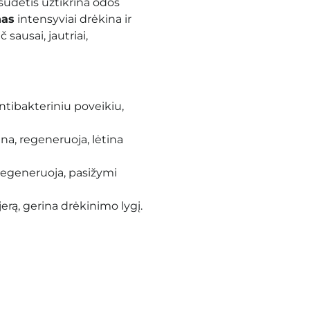
 sudėtis užtikrina odos
nas
intensyviai drėkina ir
sausai, jautriai,
ntibakteriniu poveikiu,
ina, regeneruoja, lėtina
 regeneruoja, pasižymi
jerą, gerina drėkinimo lygį.