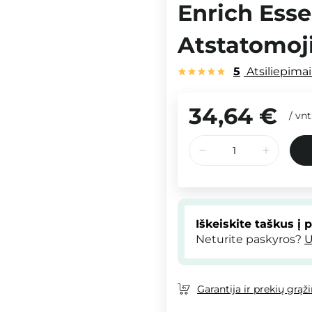
Enrich Esse
Atstatomoji
5
Atsiliepima
34,64 €
/
vnt
Iškeiskite taškus į 
Neturite paskyros?
U
Garantija ir prekių grąž