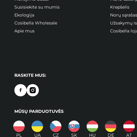
Susisiekite su mumis
Krepšelis
Ekologija
Norų sąraša
Cosibella Wholesale
Užsakymų ist
Apie mus
Cosibella l
RASKITE MUS:
MŪSŲ PARDUOTUVĖS
PL
UA
CZ
SK
HU
DE
AT