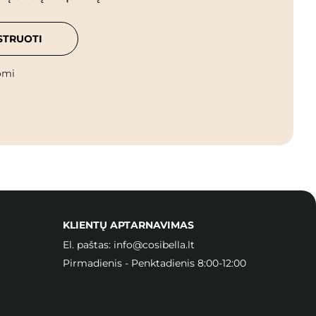
STRUOTI
omi
KLIENTŲ APTARNAVIMAS
El. paštas:
info@cosibella.lt
Pirmadienis - Penktadienis 8:00-12:00