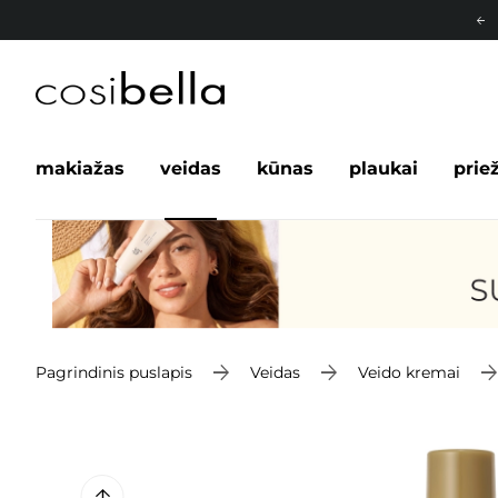
makiažas
veidas
kūnas
plaukai
prie
Pagrindinis puslapis
Veidas
Veido kremai