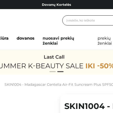
Dovanų Kortelės
Cosibella lojalumo programa
Nemokamas pristatymas nuo 40,00 €
Dovanų Kortelės
žiūra
dovanos
nuosavi prekių
prekių
ženklai
ženklai
SKIN1004 - Madagascar Centella Air-Fit Suncream Plus SPF5
SKIN1004 -