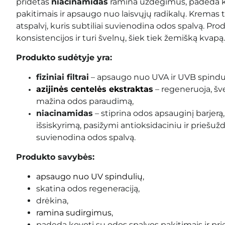
pridėtas
niacinamidas
ramina uždegimus, padeda ko
pakitimais ir apsaugo nuo laisvųjų radikalų. Kremas tu
atspalvį, kuris subtiliai suvienodina odos spalvą. Pro
konsistencijos ir turi švelnų, šiek tiek žemišką kvapą.
Produkto sudėtyje yra:
fiziniai filtrai
– apsaugo nuo UVA ir UVB spindul
azijinės centelės ekstraktas
– regeneruoja, šv
mažina odos paraudimą,
niacinamidas
– stiprina odos apsauginį barjerą,
išsiskyrimą, pasižymi antioksidaciniu ir priešu
suvienodina odos spalvą.
Produkto savybės:
apsaugo nuo UV spindulių
,
skatina odos regeneraciją,
drėkina,
ramina sudirgimus
,
padeda kovoti su odos spalvos pakitimais ir pri