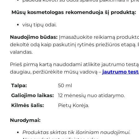
Mūsų kosmetologas rekomenduoja šį produktą:
visų tipų odai.
Naudojimo būdas:
Įmasažuokite reikiamą produkto k
dekoltė odą kaip paskutinį rytinės priežiūros etapą. 
valandas.
Prieš pirmą kartą naudodami atlikite jautrumo testą
daugiau, peržiūrėkite mūsų vadovą –
jautrumo test
Talpa:
50 ml
Galiojimo laikas:
12 mėnesių nuo atidarymo.
Kilmės šalis:
Pietų Korėja.
Nurodymai:
Produktas skirtas tik išoriniam naudojimui.