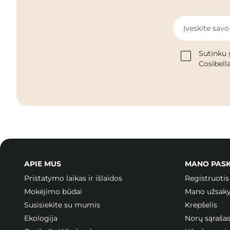
Įveskite savo
Sutinku 
Cosibella
APIE MUS
MANO PAS
Pristatymo laikas ir išlaidos
Registruotis
Mokėjimo būdai
Mano užsak
Susisiekite su mumis
Krepšelis
Ekologija
Norų sąraša