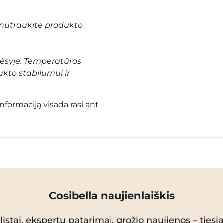
nutraukite produkto
vėsyje. Temperatūros
ukto stabilumui ir
informaciją visada rasi ant
Cosibella naujienlaiškis
istai, ekspertų patarimai, grožio naujienos – tiesiai