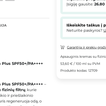
Įsigiję gausite:
26.80
Iškeiskite taškus į 
IJA
Neturite paskyros?
U
Garantija ir prekių grąž
Apsauginis kremas su fiziniais
am Plus SPF50+/PA++++
53,60 €
/
100 ml
su PVM
Produkto kodas: 12709
am Plus SPF50+/PA++++
–
ra
fizinių filtrų
, kurie
o ir priešlaikinio
uris regeneruoja odą, o