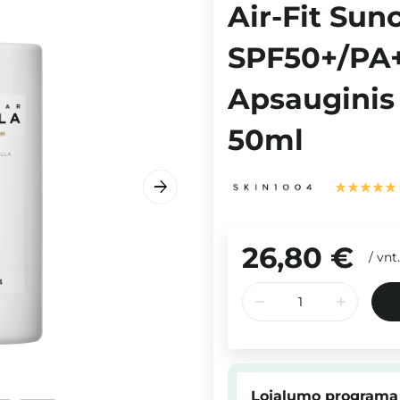
Air-Fit Sun
SPF50+/PA+
Apsauginis
50ml
26,80 €
/
vnt.
Lojalumo programa