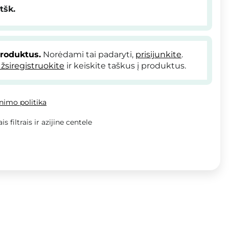
tšk.
produktus.
Norėdami tai padaryti,
prisijunkite
.
žsiregistruokite
ir keiskite taškus į produktus.
inimo politika
 filtrais ir azijine centele