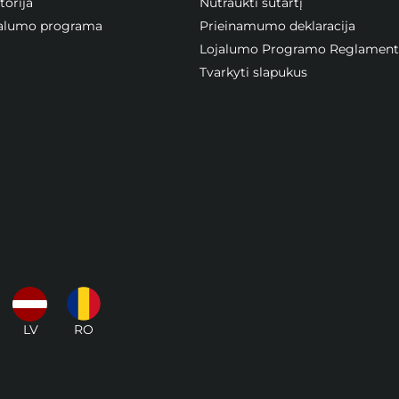
orija
Nutraukti sutartį
ojalumo programa
Prieinamumo deklaracija
Lojalumo Programo Reglament
Tvarkyti slapukus
LV
RO