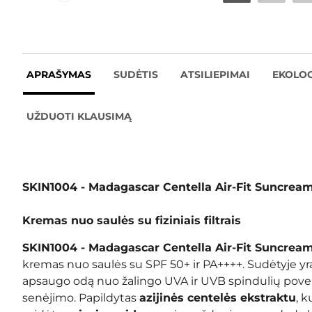
APRAŠYMAS
SUDĖTIS
ATSILIEPIMAI
EKOLOG
UŽDUOTI KLAUSIMĄ
SKIN1004 - Madagascar Centella Air-Fit Suncre
Kremas nuo saulės su fiziniais filtrais
SKIN1004 - Madagascar Centella Air-Fit Suncre
kremas nuo saulės su SPF 50+ ir PA++++. Sudėtyje y
apsaugo odą nuo žalingo UVA ir UVB spindulių poveiki
senėjimo. Papildytas
azijinės centelės ekstraktu
, k