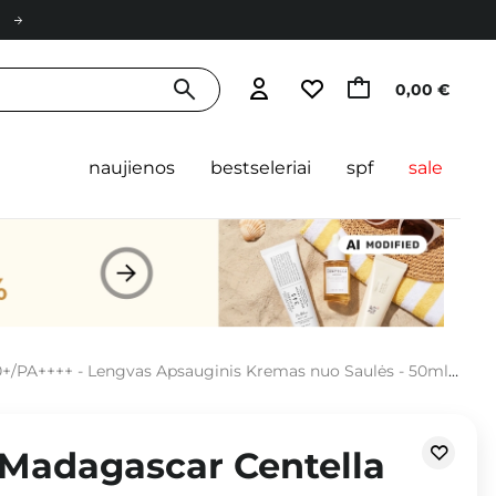
0,00 €
naujienos
bestseleriai
spf
sale
0+/PA++++ - Lengvas Apsauginis Kremas nuo Saulės - 50ml
 Madagascar Centella