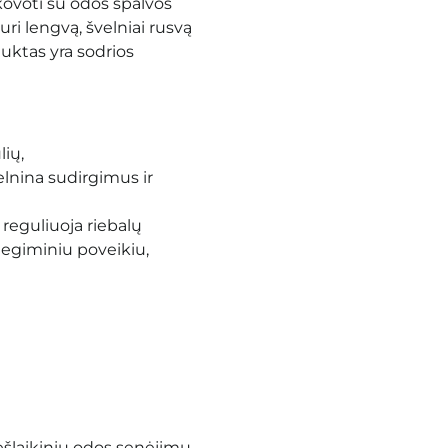
voti su odos spalvos
ri lengvą, švelniai rusvą
duktas yra sodrios
ių,
elnina sudirgimus ir
 reguliuoja riebalų
ždegiminiu poveikiu,
ešlaikiniu odos senėjimu.