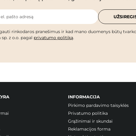
 el. pašto adresą
UŽSIREGI
gauti rinkodaros pranešimus ir kad mano duomenys būtų tvark
 sp. z o.o. pagal
privatumo politiką
.
KYRA
INFORMACIJA
Pirkimo pardavimo taisyklės
ymai
Privatumo politika
Grąžinimai ir skundai
s
Reklamacijos forma