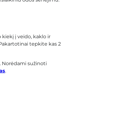
iekį į veido, kaklo ir
Pakartotinai tepkite kas 2
.
Norėdami sužinoti
as
.