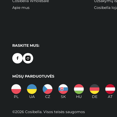
Cosibella Wholesale
Užsakymų ist
Apie mus
Cosibella l
RASKITE MUS:
MŪSŲ PARDUOTUVĖS
PL
UA
CZ
SK
HU
DE
AT
©2026 Cosibella. Visos teisės saugomos