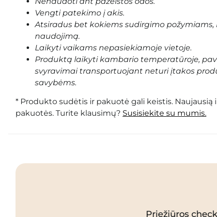
Nenaudoti ant pažeistos odos.
Vengti patekimo į akis.
Atsiradus bet kokiems sudirgimo požymiams, 
naudojimą.
Laikyti vaikams nepasiekiamoje vietoje.
Produktą laikyti kambario temperatūroje, pa
svyravimai transportuojant neturi įtakos prod
savybėms.
* Produkto sudėtis ir pakuotė gali keistis. Naujausią 
pakuotės. Turite klausimų?
Susisiekite su mumis.
Priežiūros checkl