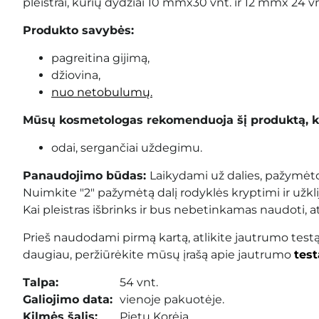
pleistrai, kurių dydžiai 10 mmx30 vnt. ir 12 mmx 24 vn
Produkto savybės:
pagreitina gijimą,
džiovina,
nuo netobulumų.
Mūsų kosmetologas rekomenduoja šį produktą, k
odai, sergančiai uždegimu.
Panaudojimo būdas:
Laikydami už dalies, pažymėtos
Nuimkite "2" pažymėtą dalį rodyklės kryptimi ir užkl
Kai pleistras išbrinks ir bus nebetinkamas naudoti, at
Prieš naudodami pirmą kartą, atlikite jautrumo test
daugiau, peržiūrėkite mūsų įrašą apie jautrumo
test
Talpa:
54 vnt.
Galiojimo data:
vienoje pakuotėje.
Kilmės šalis:
Pietų Korėja.