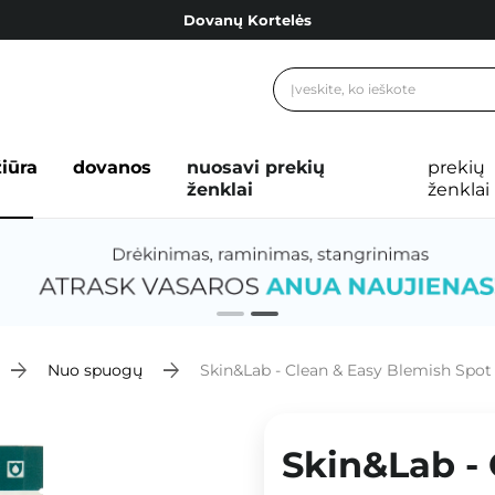
Dovanų Kortelės
Cosibella lojalumo programa
Nemokamas pristatymas nuo 40,00 €
Dovanų Kortelės
žiūra
dovanos
nuosavi prekių
prekių
ženklai
ženklai
Nuo spuogų
Skin&Lab - Clean & Easy Blemish Spot 
Skin&Lab -