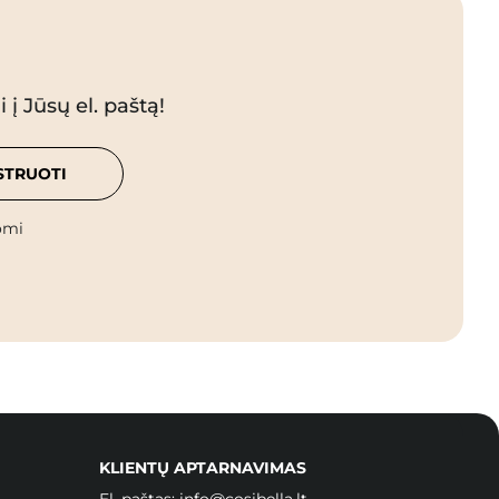
 į Jūsų el. paštą!
STRUOTI
omi
KLIENTŲ APTARNAVIMAS
El. paštas:
info@cosibella.lt