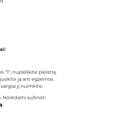
t.
ai:
 "1", nuplėškite pleistrą.
ijuokite ją ant egzemos.
sargiai jį nuimkite.
ą. Norėdami sužinoti
ą
.