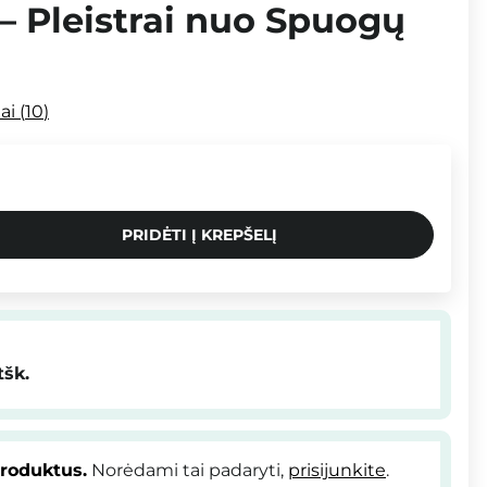
– Pleistrai nuo Spuogų
mai
10
PRIDĖTI Į KREPŠELĮ
tšk.
produktus.
Norėdami tai padaryti,
prisijunkite
.