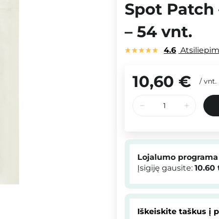
Spot Patch 
– 54 vnt.
4.6
Atsiliepi
10,60 €
/
vnt.
Lojalumo programa
Įsigiję gausite:
10.60
Iškeiskite taškus į 