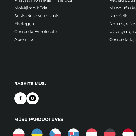
Mokėjimo būdai
Mano užsak
Susisiekite su mumis
Krepšelis
Ekologija
Norų sąraša
Cosibella Wholesale
Užsakymų ist
Apie mus
Cosibella l
RASKITE MUS:
MŪSŲ PARDUOTUVĖS