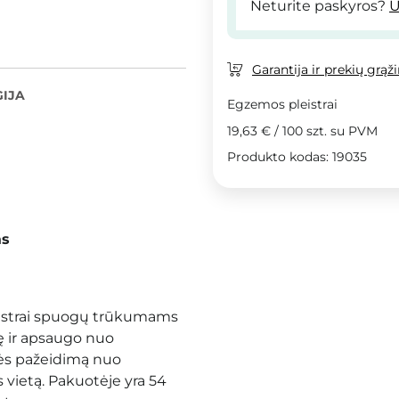
Neturite paskyros?
U
Garantija ir prekių grąž
IJA
Egzemos pleistrai
19,63 €
/
100 szt.
su PVM
Produkto kodas: 19035
as
eistrai spuogų trūkumams
mę ir apsaugo nuo
nės pažeidimą nuo
s vietą. Pakuotėje yra 54