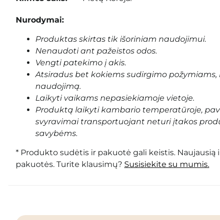
Nurodymai:
Produktas skirtas tik išoriniam naudojimui.
Nenaudoti ant pažeistos odos.
Vengti patekimo į akis.
Atsiradus bet kokiems sudirgimo požymiams, 
naudojimą.
Laikyti vaikams nepasiekiamoje vietoje.
Produktą laikyti kambario temperatūroje, pa
svyravimai transportuojant neturi įtakos prod
savybėms.
* Produkto sudėtis ir pakuotė gali keistis. Naujausią 
pakuotės. Turite klausimų?
Susisiekite su mumis.