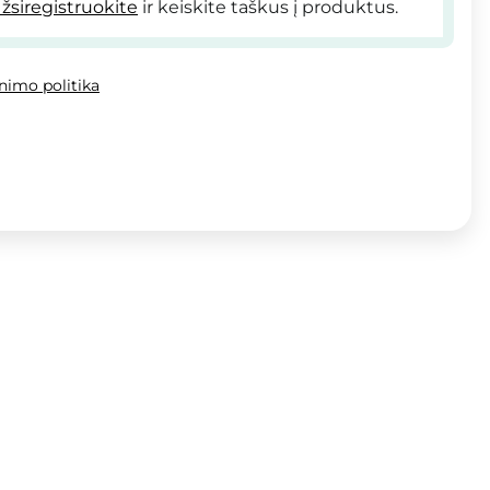
žsiregistruokite
ir keiskite taškus į produktus.
inimo politika