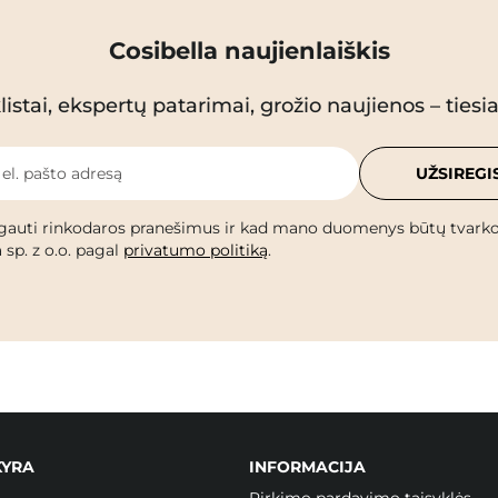
Cosibella naujienlaiškis
istai, ekspertų patarimai, grožio naujienos – tiesiai
 el. pašto adresą
UŽSIREGI
gauti rinkodaros pranešimus ir kad mano duomenys būtų tvark
 sp. z o.o. pagal
privatumo politiką
.
KYRA
INFORMACIJA
Pirkimo pardavimo taisyklės