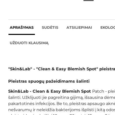
APRAŠYMAS
SUDĖTIS
ATSILIEPIMAI
EKOLOG
UŽDUOTI KLAUSIMĄ
"Skin&Lab" - "Clean & Easy Blemish Spot" pleistr
Pleistras spuogų pažeidimams šalinti
Skin&Lab - Clean & Easy Blemish Spot
Patch - pl
šalinti. Užklijuoti jie pagreitina gijimą, išsausina dė
pakartotinės infekcijos. Be to, pleistras apsaugo ak
nešvarumų ir neleidžia bakterijoms išplisti į kitą odo