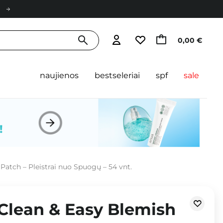
0,00 €
naujienos
bestseleriai
spf
sale
Patch – Pleistrai nuo Spuogų – 54 vnt.
 Clean & Easy Blemish