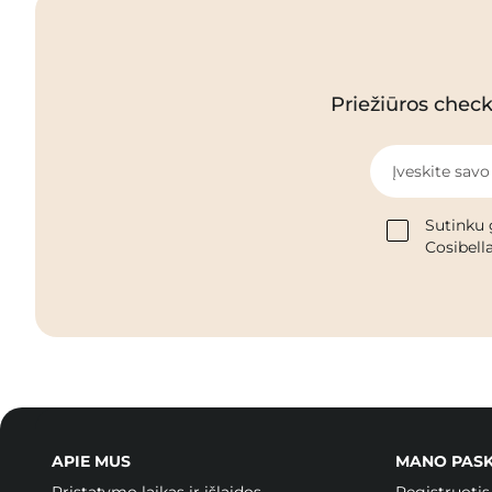
Priežiūros checkl
Įveskite savo
Sutinku 
Cosibella
APIE MUS
MANO PAS
Pristatymo laikas ir išlaidos
Registruotis