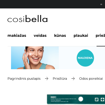
makiažas
veidas
kūnas
plaukai
prie
Pagrindinis puslapis
Priežiūra
Odos poreikiai