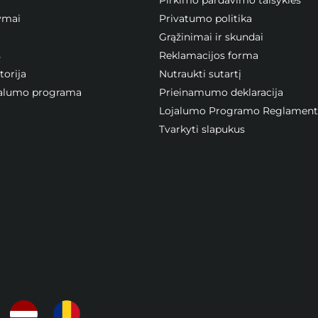
ymai
Privatumo politika
Grąžinimai ir skundai
s
Reklamacijos forma
orija
Nutraukti sutartį
ojalumo programa
Prieinamumo deklaracija
Lojalumo Programo Reglament
Tvarkyti slapukus