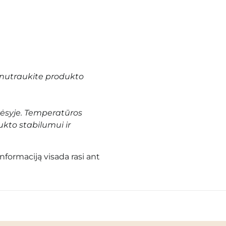
nutraukite produkto
vėsyje. Temperatūros
ukto stabilumui ir
informaciją visada rasi ant