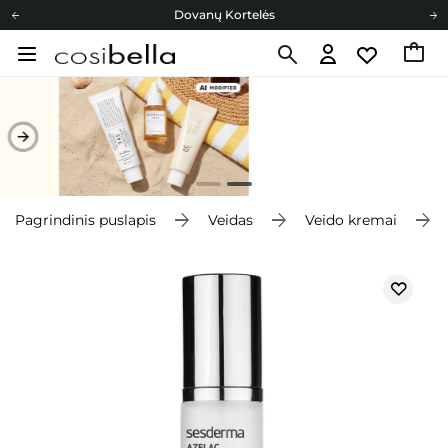
Dovanų Kortelės
Cosibella lojalumo programa
Nemokamas pristatymas nuo 40,00 €
Dovanų Kortelės
Pagrindinis puslapis
Veidas
Veido kremai