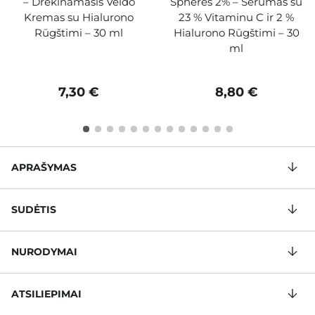
– Drėkinamasis Veido
Spheres 2% – Serumas su
Kremas su Hialurono
23 % Vitaminu C ir 2 %
Rūgštimi – 30 ml
Hialurono Rūgštimi – 30
ml
7,30 €
8,80 €
APRAŠYMAS
SUDĖTIS
NURODYMAI
ATSILIEPIMAI