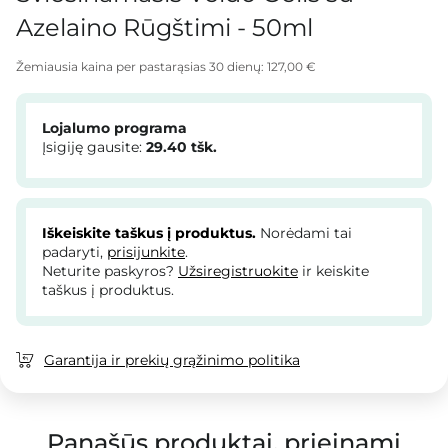
Azelaino Rūgštimi - 50ml
Žemiausia kaina per pastarąsias 30 dienų:
127,00 €
Lojalumo programa
Įsigiję gausite:
29.40
tšk.
Iškeiskite taškus į produktus.
Norėdami tai
padaryti,
prisijunkite
.
Neturite paskyros?
Užsiregistruokite
ir keiskite
taškus į produktus.
Garantija ir prekių grąžinimo politika
Panašūs produktai, prieinami