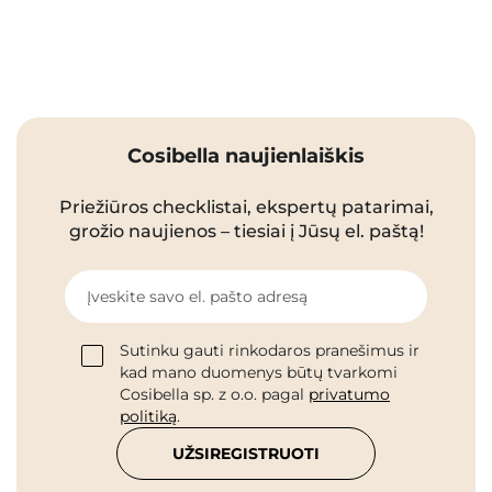
Cosibella naujienlaiškis
Priežiūros checklistai, ekspertų patarimai,
grožio naujienos – tiesiai į Jūsų el. paštą!
Įveskite savo el. pašto adresą
Sutinku gauti rinkodaros pranešimus ir
kad mano duomenys būtų tvarkomi
Cosibella sp. z o.o. pagal
privatumo
politiką
.
UŽSIREGISTRUOTI